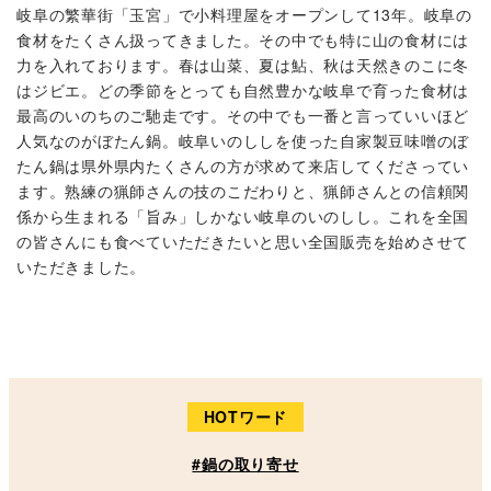
岐阜の繁華街「玉宮」で小料理屋をオープンして13年。岐阜の
食材をたくさん扱ってきました。その中でも特に山の食材には
力を入れております。春は山菜、夏は鮎、秋は天然きのこに冬
はジビエ。どの季節をとっても自然豊かな岐阜で育った食材は
最高のいのちのご馳走です。その中でも一番と言っていいほど
人気なのがぼたん鍋。岐阜いのししを使った自家製豆味噌のぼ
たん鍋は県外県内たくさんの方が求めて来店してくださってい
ます。熟練の猟師さんの技のこだわりと、猟師さんとの信頼関
係から生まれる「旨み」しかない岐阜のいのしし。これを全国
の皆さんにも食べていただきたいと思い全国販売を始めさせて
いただきました。
HOTワード
#鍋の取り寄せ