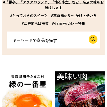
#「瓢亭」「アクアパッツァ」「懐石小室」など、名店の味をお
届けします
#とっておきのスイーツ
#東白庵かりべ かけ・せいろ
#江戸前ちば海苔
#dancyuカレー特集