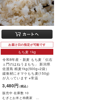
お届け日の指定が可能です
もち麦 1kg
令和8年産・新麦 もち麦「伝右
ェ門のはねうまもち」 新潟県
佐渡島 精麦1kg(500g×2袋）
緩衝材にオマケもち麦(150g)
が入っています ※常温
3,480円
（税込）
販売中 在庫数 10
むぎとお米と柿農家 ...