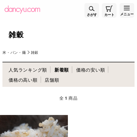
メニュー
さがす
カート
雑穀
米・パン・麺
雑穀
人気ランキング順
新着順
価格の安い順
価格の高い順
店舗順
全
1
商品