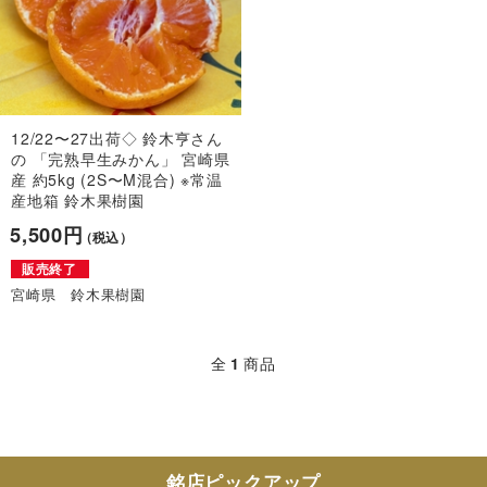
12/22〜27出荷◇ 鈴木亨さん
の 「完熟早生みかん」 宮崎県
産 約5kg (2S〜M混合) ※常温
産地箱 鈴木果樹園
5,500円
（税込）
販売終了
宮崎県 鈴木果樹園
全
1
商品
銘店ピックアップ