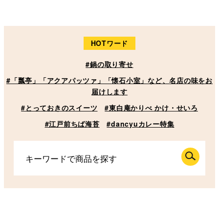
HOTワード
#鍋の取り寄せ
#「瓢亭」「アクアパッツァ」「懐石小室」など、名店の味をお
届けします
#とっておきのスイーツ
#東白庵かりべ かけ・せいろ
#江戸前ちば海苔
#dancyuカレー特集