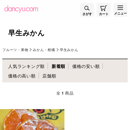
メニュー
さがす
カート
早生みかん
フルーツ・果物
みかん・柑橘
早生みかん
人気ランキング順
新着順
価格の安い順
価格の高い順
店舗順
全
1
商品