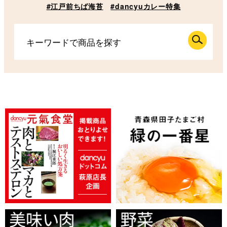
#江戸前ちば海苔
#dancyuカレー特集