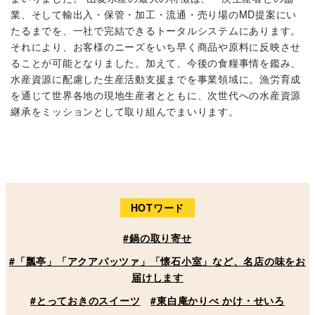
業、そして輸出入・保管・加工・流通・売り場のMD提案にい
たるまでを、一社で完結できるトータルシステムにあります。
それにより、お客様のニーズをいち早く商品や原料に反映させ
ることが可能となりました。加えて、今後の食糧事情を鑑み、
水産資源に配慮した生産活動支援までを事業領域に。漁労育成
を通じて世界各地の現地生産者とともに、次世代への水産資源
継承をミッションとして取り組んでまいります。
HOTワード
#鍋の取り寄せ
#「瓢亭」「アクアパッツァ」「懐石小室」など、名店の味をお
届けします
#とっておきのスイーツ
#東白庵かりべ かけ・せいろ