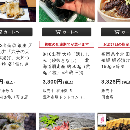
複数の配達期間が選べます
お届け日の指定
〜22出荷◎ 銀座 天
わ井「穴子の天
8/10出荷 大粒「活しじ
福岡県小倉 
本揚げ」天丼つ
み（砂抜きなし）」 北
殖鰻 鰻茶漬け
つゆ 各1個付き
海道網走産 約500g（約
180g ※冷凍
8g／粒）※冷蔵 三清
0円
3,300円
3,326円
（税込）
（税込）
（税
在庫数 3
販売中 在庫数 5
販売中
食材お取り寄せ店
豊洲市場ドットコム（...
田舎庵