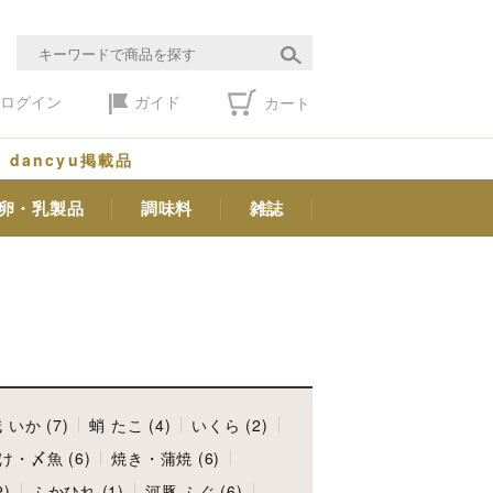
ログイン
ガイド
カート
dancyu掲載品
卵・乳製品
調味料
雑誌
 いか (7)
蛸 たこ (4)
いくら (2)
け・〆魚 (6)
焼き・蒲焼 (6)
)
ふかひれ (1)
河豚 ふぐ (6)