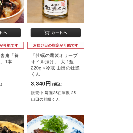
が可能です
お届け日の指定が可能です
田舎庵「養
「牡蠣の燻製オリーブ
」1本
オイル漬け」 大 1瓶
220g ※冷蔵 山田の牡蠣
くん
3,340円
込）
（税込）
販売中 毎週25在庫数 25
山田の牡蠣くん