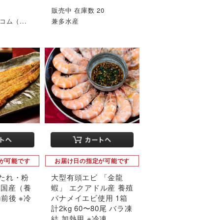
1
販売中 在庫数 20
ム（...
兼多水産
が可能です
お届け日の指定が可能です
たれ・粉
大型有頭エビ 「金龍
 国産（養
蝦」 エクアドル産 養殖
g前後 ※冷
バナメイエビ使用 1箱
計2kg 60〜80尾 バラ凍
結 加熱用 ※冷凍