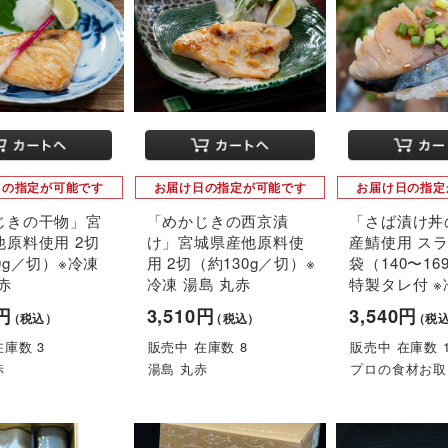
日の指定が可能です
お届け日の指定が可能です
お届け日の指定
じきの干物」宮
「めかじきの西京漬
「さば漬け丼
他原料使用 2切
け」宮城県産他原料使
産鯖使用 スラ
0g／切）※冷凍
用 2切（約130g／切）※
袋（140〜16
赤
冷凍 湯島 丸赤
特製タレ付 ※
0円
3,510円
3,540円
（税込）
（税込）
（税
在庫数 3
販売中 在庫数 8
販売中 在庫数 1
赤
湯島 丸赤
プロの食材お取