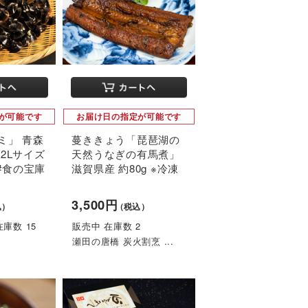
が可能です
お届け日の指定が可能です
ミ」 青森
蔓ききょう「琵琶湖の
2Lサイズ
天然うなぎの有馬煮」
 #食の宝庫
滋賀県産 約80g ※冷凍
3,500円
込）
（税込）
庫数 15
販売中 在庫数 2
瀬田の唐橋 炭火割烹 ...