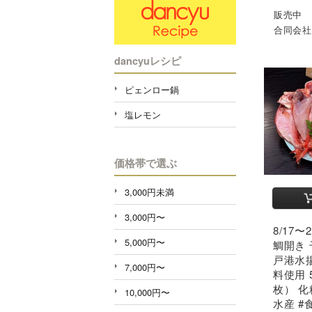
販売中
合同会社
dancyuレシピ
ピェンロー鍋
塩レモン
価格帯で選ぶ
3,000円未満
3,000円〜
8/17
5,000円〜
鯛開き 
戸港水
7,000円〜
料使用 
枚） 化
10,000円〜
水産 