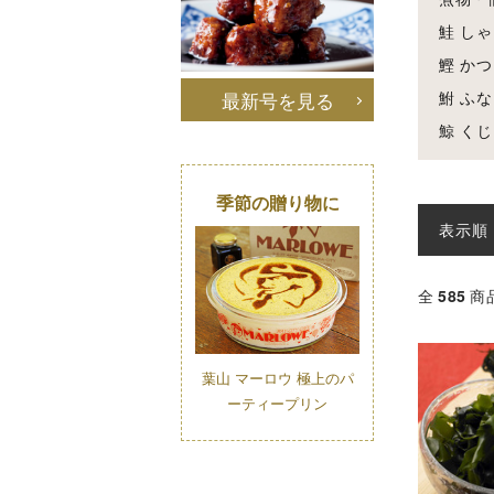
鮭 しゃ
鰹 かつお
鮒 ふな 
最新号を見る
鯨 くじら
季節の贈り物に
表示順
全
585
商
葉山 マーロウ 極上のパ
ーティープリン