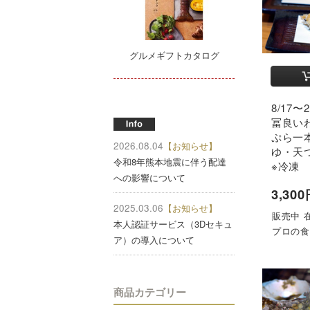
グルメギフトカタログ
8/17
冨良い
ぷら一
2026.08.04
【お知らせ】
ゆ・天
令和8年熊本地震に伴う配達
※冷凍
への影響について
3,30
2025.03.06
【お知らせ】
販売中 
本人認証サービス（3Dセキュ
プロの
ア）の導入について
商品カテゴリー