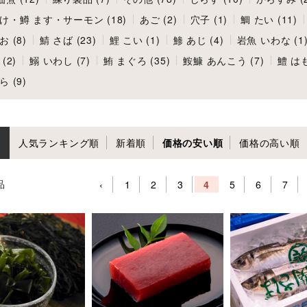
け・鱒 ます・サーモン (18)
あご (2)
穴子 (1)
鯛 たい (11)
 (8)
鯖 さば (23)
鯉 こい (1)
鯵 あじ (4)
岩魚 いわな (1
(2)
鰯 いわし (7)
鮪 まぐろ (35)
鮟鱇 あんこう (7)
鱧 はも
 (9)
人気ランキング順
新着順
価格の安い順
価格の高い順
品
‹
1
2
3
4
5
6
7