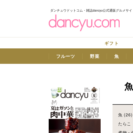
ダンチュウドットコム・雑誌dancyu公式通販グルメサイ
ギフト
フルーツ
野菜
魚
魚 (26)
たらこ・
煮物・佃