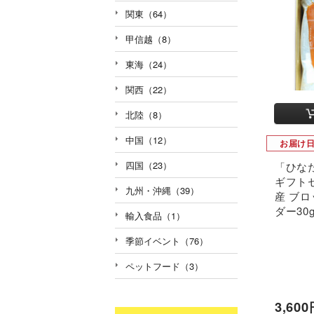
関東（64）
甲信越（8）
東海（24）
関西（22）
北陸（8）
中国（12）
お届け
四国（23）
「ひな
ギフト
九州・沖縄（39）
産 ブロ
ダー30
輸入食品（1）
季節イベント（76）
ペットフード（3）
3,60