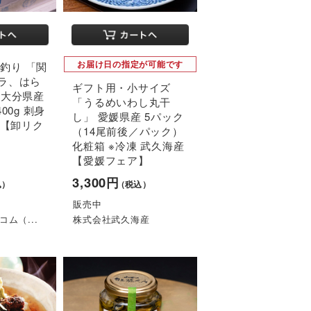
お届け日の指定が可能です
本釣り 「関
ラ、はら
ギフト用・小サイズ
 大分県産
「うるめいわし丸干
00g 刺身
し」 愛媛県産 5パック
坪【卸リク
（14尾前後／パック）
化粧箱 ※冷凍 武久海産
【愛媛フェア】
3,300円
込）
（税込）
1
販売中
ム（...
株式会社武久海産