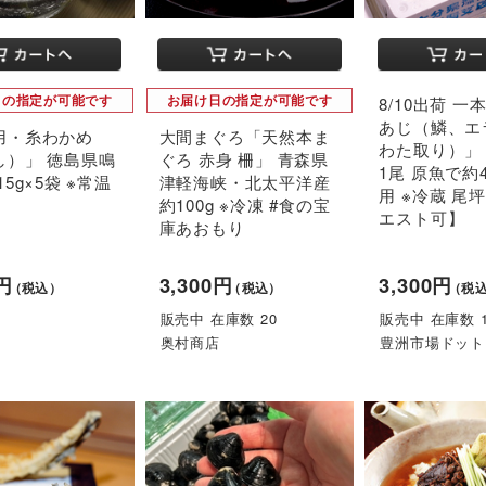
日の指定が可能です
お届け日の指定が可能です
8/10出荷 一
あじ（鱗、エ
用・糸わかめ
大間まぐろ「天然本ま
わた取り）」
し）」 徳島県鳴
ぐろ 赤身 柵」 青森県
1尾 原魚で約4
15g×5袋 ※常温
津軽海峡・北太平洋産
用 ※冷蔵 尾
約100g ※冷凍 #食の宝
エスト可】
庫あおもり
4円
3,300円
3,300円
（税込）
（税込）
（税
販売中 在庫数 20
販売中 在庫数 
奥村商店
豊洲市場ドットコ