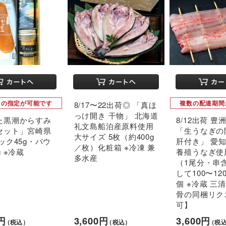
日の指定が可能です
複数の配達期間
8/17〜22出荷◎ 「真ほ
っけ開き 干物」 北海道
た黒潮からすみ
8/12出荷 
礼文島船泊産原料使用
セット」宮崎県
「生うなぎの
大サイズ 5枚（約400g
ック45g・パウ
肝付き」 愛
／枚）化粧箱 ※冷凍 兼
g ※冷蔵
養殖うなぎ使
多水産
（1尾分・串
して100〜12
個 ※冷蔵 三
骨の同梱リク
可】
0円
3,600円
3,600円
（税込）
（税込）
（税