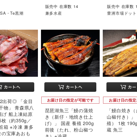
販売中 在庫数 14
販売中 在庫数 
SA・Te黒潮
兼多水産
豊洲市場ドットコ
お届け日の指定が可能です
お届け日の指定
〜22出荷◎ 「金目
干物」 青森県八
琵琶湖魚三「鰻の蒲焼
「鰻白焼き（
揚げ 船上凍結原
き（新仔・地焼き仕上
山椒付き）」
5枚（約350g／
げ）」 国産 養殖 200g
殖） 1枚 190
粧箱 ※冷凍 兼多
前後（たれ、粉山椒つ
蔵 魚三
#食の宝庫あおも
き）※冷蔵