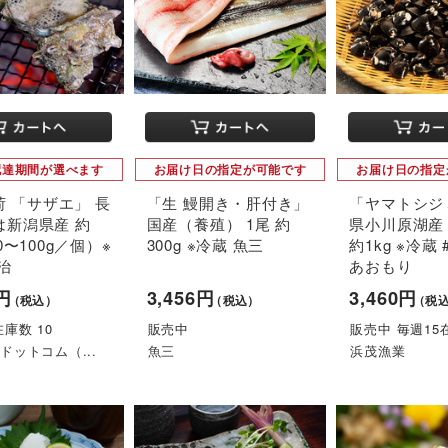
配達期間が選べます
お届け日の指定が可能です
お届け日の指定
出荷 「サザエ」 長
「生 鰻開き・肝付き」
「ヤマトシジ
は新潟県産 約
国産（養殖） 1尾 約
県小川原湖産 
0〜100g／個）※
300g ※冷蔵 魚三
約1kg ※冷蔵
治
あおもり
0円
3,456円
3,460円
（税込）
（税込）
（税
庫数 10
販売中
販売中 毎週15在
ドットコム（...
魚三
浜茂漁業