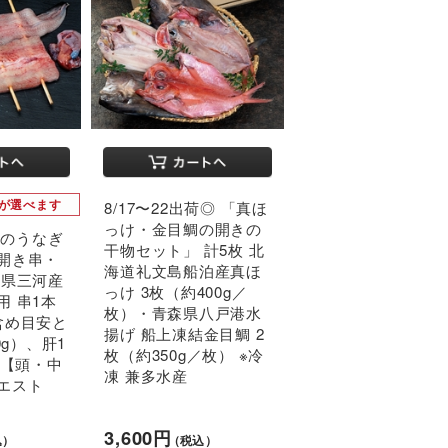
が選べます
8/17〜22出荷◎ 「真ほ
っけ・金目鯛の開きの
豊洲のうなぎ
干物セット」 計5枚 北
開き串・
海道礼文島船泊産真ほ
知県三河産
っけ 3枚（約400g／
用 串1本
枚）・青森県八戸港水
含め目安と
揚げ 船上凍結金目鯛 2
0g）、肝1
枚（約350g／枚） ※冷
清【頭・中
凍 兼多水産
エスト
3,600円
込）
（税込）