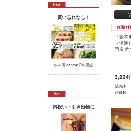
買い忘れなし！
お届け
「贈答
（湯通
門産 約
年４回 dancyu予約購読
3,29
販売中
佐藤松
内祝い・引き出物に