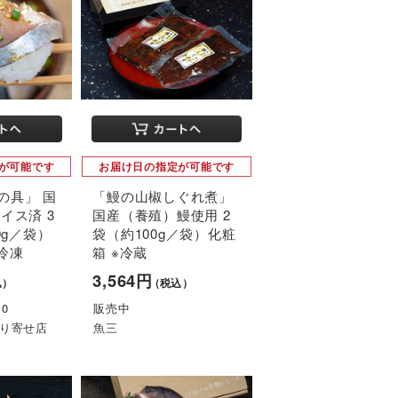
が可能です
お届け日の指定が可能です
の具」 国
「鰻の山椒しぐれ煮」
イス済 3
国産（養殖）鰻使用 2
9g／袋）
袋（約100g／袋）化粧
冷凍
箱 ※冷蔵
3,564円
込）
（税込）
0
販売中
り寄せ店
魚三