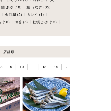
鮎 あゆ (18)
鰻 うなぎ (35)
)
金目鯛 (2)
カレイ (1)
 (10)
海苔 (5)
牡蠣 かき (13)
店舗順
8
9
10
...
18
19
›