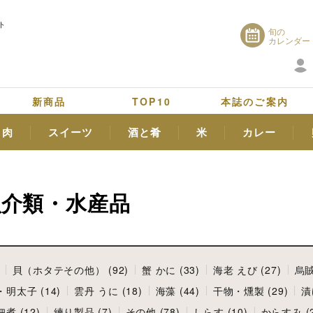
ト
旬の
カレンダー
新商品
TOP10
本誌のご案内
肉
スイーツ
酒と肴
米
カレー
魚介類・水産品
貝（ホタテその他） (92)
蟹 かに (33)
海老 えび (27)
烏賊
明太子 (14)
雲丹 うに (18)
海藻 (44)
干物・燻製 (29)
漬
煮 (12)
練り製品 (7)
その他 (78)
しらす (10)
からすみ (2