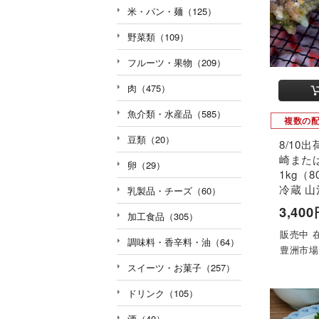
米・パン・麺（125）
野菜類（109）
フルーツ・果物（209）
肉（475）
魚介類・水産品（585）
複数の
豆類（20）
8/10
崎また
卵（29）
1kg（8
冷蔵 山
乳製品・チーズ（60）
3,40
加工食品（305）
販売中 在
調味料・香辛料・油（64）
豊洲市場
スイーツ・お菓子（257）
ドリンク（105）
酒（40）