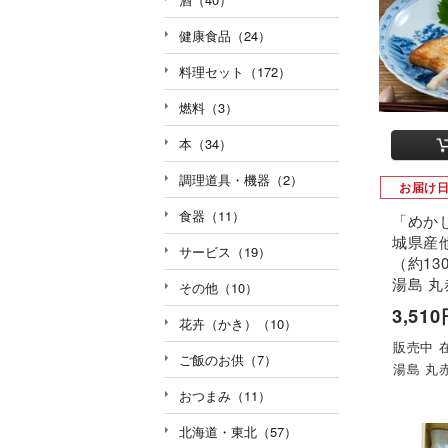
健康食品（24）
料理セット（172）
燃料（3）
本（34）
調理道具・機器（2）
お届け
食器（11）
「めか
城県産
サービス（19）
（約13
湯島 丸
その他（10）
3,51
花卉（かき）（10）
販売中 
ご飯のお供（7）
湯島 丸
おつまみ（11）
北海道・東北（57）