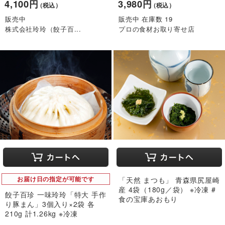
4,100円
3,980円
（税込）
（税込）
販売中
販売中 在庫数 19
株式会社玲玲（餃子百...
プロの食材お取り寄せ店
お届け日の指定が可能です
「天然 まつも」 青森県尻屋崎
産 4袋（180g／袋） ※冷凍 #
餃子百珍 一味玲玲「特大 手作
食の宝庫あおもり
り豚まん」3個入り×2袋 各
210g 計1.26kg ※冷凍