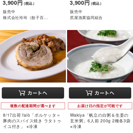
3,900円
3,900円
（税込）
（税込）
販売中
販売中
株式会社玲玲（餃子百...
尻屋漁業協同組合
複数の配達期間が選べます
お届け日の指定が可能です
8/17出荷 falò「ポルケッタ＝
Wakiya「帆立の白粥＆生姜の
豚肉のスパイス焼き ラタトゥ
玄米粥」6人前 200g 2種各3袋
イユ付き」 ※冷凍
※冷凍