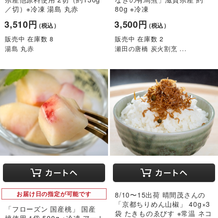
／切）※冷凍 湯島 丸赤
80g ※冷凍
3,510円
3,500円
（税込）
（税込）
販売中 在庫数 8
販売中 在庫数 2
湯島 丸赤
瀬田の唐橋 炭火割烹 ...
お届け日の指定が可能です
8/10〜15出荷 晴間茂さんの
「京都ちりめん山椒」 40g×3
「フローズン 国産桃」 国産
袋 たきものゑびす ※常温 ネコ
桃使用 1袋 500g ※冷凍 アート