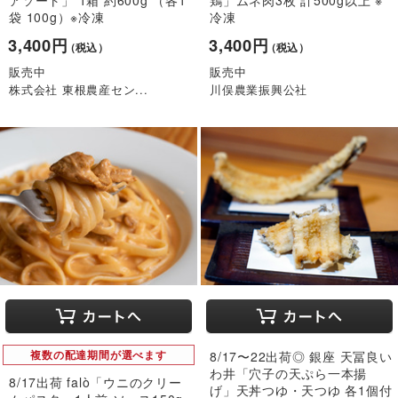
アソート」 1箱 約600g （各1
鶏」ムネ肉3枚 計500g以上 ※
袋 100g）※冷凍
冷凍
3,400円
3,400円
（税込）
（税込）
販売中
販売中
株式会社 東根農産セン...
川俣農業振興公社
複数の配達期間が選べます
8/17〜22出荷◎ 銀座 天冨良い
わ井「穴子の天ぷら一本揚
8/17出荷 falò「ウニのクリー
げ」天丼つゆ・天つゆ 各1個付