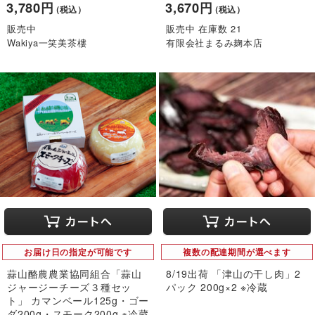
3,780円
3,670円
（税込）
（税込）
販売中
販売中 在庫数 21
Wakiya一笑美茶樓
有限会社まるみ麹本店
お届け日の指定が可能です
複数の配達期間が選べます
蒜山酪農農業協同組合「蒜山
8/19出荷 「津山の干し肉」2
ジャージーチーズ３種セッ
パック 200g×2 ※冷蔵
ト」 カマンベール125g・ゴー
ダ200g・スモーク200g ※冷蔵