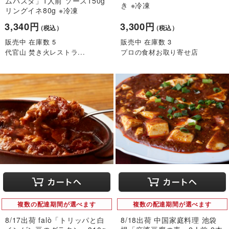
ムパスタ」1人前 ソース150g
き ※冷凍
リングイネ80g ※冷凍
3,340円
3,300円
（税込）
（税込）
販売中 在庫数 5
販売中 在庫数 3
代官山 焚き火レストラ...
プロの食材お取り寄せ店
複数の配達期間が選べます
複数の配達期間が選べます
8/17出荷 falò「トリッパと白
8/18出荷 中国家庭料理 池袋