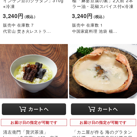
インゲン豆のグラタン」310g
楊「麻婆豆腐の素」2人前 2本
※冷凍
ラー油・花椒スパイス付※冷凍
3,240円
3,240円
（税込）
（税込）
販売中 在庫数 7
販売中 在庫数 1
代官山 焚き火レストラ...
中国家庭料理 池袋 楊...
お届け日の指定が可能です
お届け日の指定が可能です
清左衛門「贅沢茶漬」
「カニ屋が作る 海のグラタン