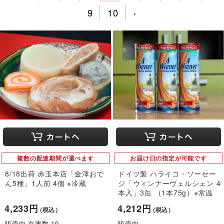
9
10
›
複数の配達期間が選べます
お届け日の指定が可能です
8/18出荷 赤玉本店「金澤おで
ドイツ製 ハライコ・ソーセー
ん5種」1人前 4個 ※冷蔵
ジ「ウィンナーヴェルシェン 4
本入」3缶 （1本75g）※常温
4,233円
4,212円
（税込）
（税込）
販売中 在庫数 10
販売中