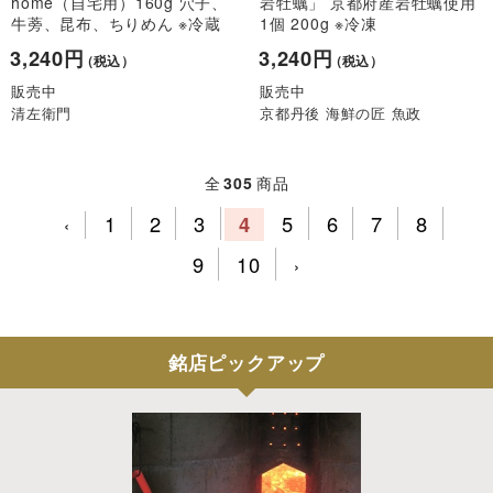
home（自宅用）160g 穴子、
岩牡蠣」 京都府産岩牡蠣使用
牛蒡、昆布、ちりめん ※冷蔵
1個 200g ※冷凍
3,240円
3,240円
（税込）
（税込）
販売中
販売中
清左衛門
京都丹後 海鮮の匠 魚政
全
305
商品
1
2
3
4
5
6
7
8
‹
9
10
›
銘店ピックアップ