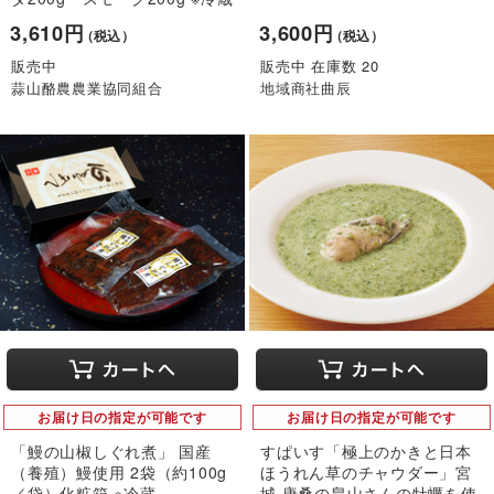
3,610円
3,600円
（税込）
（税込）
販売中
販売中 在庫数 20
蒜山酪農農業協同組合
地域商社曲辰
お届け日の指定が可能です
お届け日の指定が可能です
「鰻の山椒しぐれ煮」 国産
すぱいす「極上のかきと日本
（養殖）鰻使用 2袋（約100g
ほうれん草のチャウダー」宮
／袋）化粧箱 ※冷蔵
城 唐桑の畠山さんの牡蠣を使