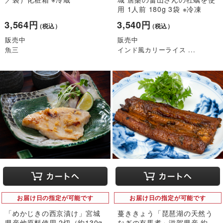
用 1人前 180g 3袋 ※冷凍
3,564円
3,540円
（税込）
（税込）
販売中
販売中
魚三
インド風カリーライス ...
お届け日の指定が可能です
お届け日の指定が可能です
「めかじきの西京漬け」宮城
蔓ききょう「琵琶湖の天然う
県産他原料使用 2切（約130g
なぎの有馬煮」滋賀県産 約