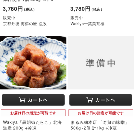
3,780円
3,780円
（税込）
（税込）
販売中
販売中
京都丹後 海鮮の匠 魚政
Wakiya一笑美茶樓
お届け日の指定が可能です
お届け日の指定が可能です
Wakiya「黒胡椒たらこ」北海
まるみ麹本店 「奇跡の味噌」
道産 200g ※冷凍
500g×2個 計1kg ※冷蔵