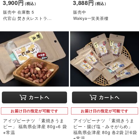
3,900円
3,888円
（税込）
（税込）
販売中 在庫数 5
販売中
代官山 焚き火レストラ...
Wakiya一笑美茶樓
お届け日の指定が可能です
お届け日の指定が可能です
アイヅピーナツ 「素焼きうま
アイヅピーナツ 「素焼きうま
ピー」 福島県会津産 80g×6 袋
ピー・揚げ塩・みそがらめ」
※常温
福島県会津産 80g 各2袋 計6袋
※常温