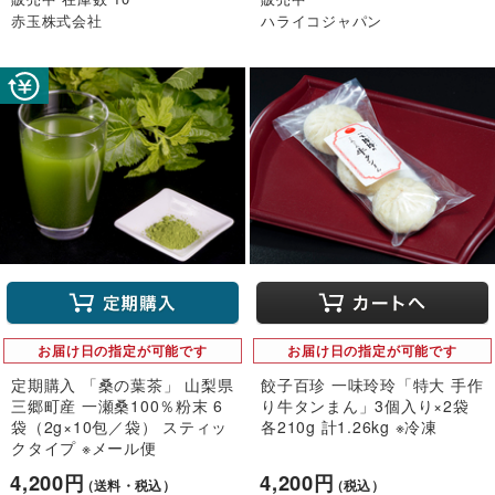
赤玉株式会社
ハライコジャパン
お届け日の指定が可能です
お届け日の指定が可能です
定期購入 「桑の葉茶」 山梨県
餃子百珍 一味玲玲「特大 手作
三郷町産 一瀬桑100％粉末 6
り牛タンまん」3個入り×2袋
袋（2g×10包／袋） スティッ
各210g 計1.26kg ※冷凍
クタイプ ※メール便
4,200円
4,200円
（送料・税込）
（税込）