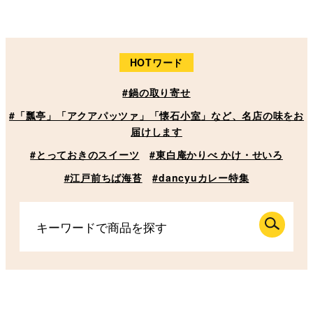
HOTワード
#鍋の取り寄せ
#「瓢亭」「アクアパッツァ」「懐石小室」など、名店の味をお
届けします
#とっておきのスイーツ
#東白庵かりべ かけ・せいろ
#江戸前ちば海苔
#dancyuカレー特集