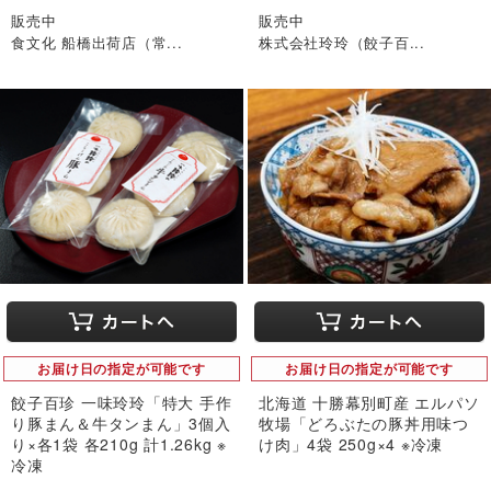
販売中
販売中
食文化 船橋出荷店（常...
株式会社玲玲（餃子百...
お届け日の指定が可能です
お届け日の指定が可能です
餃子百珍 一味玲玲「特大 手作
北海道 十勝幕別町産 エルパソ
り豚まん＆牛タンまん」3個入
牧場「どろぶたの豚丼用味つ
り×各1袋 各210g 計1.26kg ※
け肉」4袋 250g×4 ※冷凍
冷凍