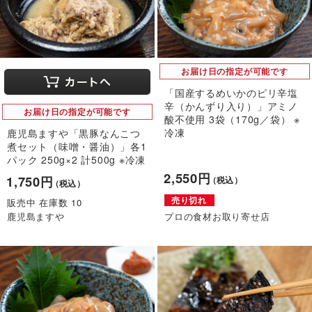
お届け日の指定が可能です
「国産するめいかのピリ辛塩
辛（かんずり入り）」アミノ
お届け日の指定が可能です
酸不使用 3袋（170g／袋） ※
冷凍
鹿児島ますや「黒豚なんこつ
煮セット（味噌・醤油）」各1
パック 250g×2 計500g ※冷凍
2,550円
1,750円
（税込）
（税込）
売り切れ
販売中 在庫数 10
鹿児島ますや
プロの食材お取り寄せ店