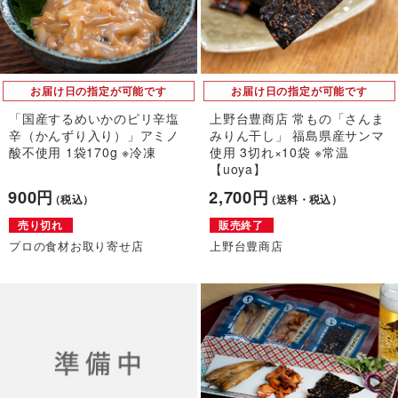
お届け日の指定が可能です
お届け日の指定が可能です
「国産するめいかのピリ辛塩
上野台豊商店 常もの「さんま
辛（かんずり入り）」アミノ
みりん干し」 福島県産サンマ
酸不使用 1袋170g ※冷凍
使用 3切れ×10袋 ※常温
【uoya】
900円
2,700円
（税込）
（送料・税込）
売り切れ
販売終了
プロの食材お取り寄せ店
上野台豊商店