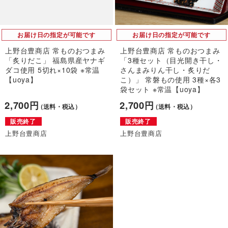
お届け日の指定が可能です
お届け日の指定が可能です
上野台豊商店 常ものおつまみ
上野台豊商店 常ものおつまみ
「炙りだこ」 福島県産ヤナギ
「3種セット（目光開き干し・
ダコ使用 5切れ×10袋 ※常温
さんまみりん干し・炙りだ
【uoya】
こ）」 常磐もの使用 3種×各3
袋セット ※常温【uoya】
2,700円
2,700円
（送料・税込）
（送料・税込）
販売終了
販売終了
上野台豊商店
上野台豊商店