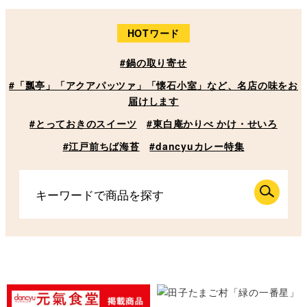
HOTワード
#鍋の取り寄せ
#「瓢亭」「アクアパッツァ」「懐石小室」など、名店の味をお
届けします
#とっておきのスイーツ
#東白庵かりべ かけ・せいろ
#江戸前ちば海苔
#dancyuカレー特集