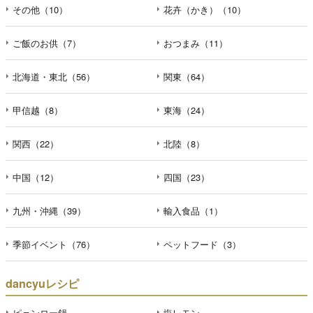
その他（10）
花卉（かき）（10）
ご飯のお供（7）
おつまみ（11）
北海道・東北（56）
関東（64）
甲信越（8）
東海（24）
関西（22）
北陸（8）
中国（12）
四国（23）
九州・沖縄（39）
輸入食品（1）
季節イベント（76）
ペットフード（3）
dancyuレシピ
ピェンロー鍋
塩レモン