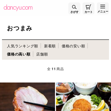
メニュー
さがす
カート
おつまみ
人気ランキング順
新着順
価格の安い順
価格の高い順
店舗順
全
11
商品