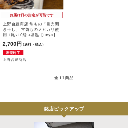
お届け日の指定が可能です
上野台豊商店 常もの「目光開
き干し」 常磐ものメヒカリ使
用 1尾×10袋 ※常温【uoya】
2,700円
（送料・税込）
販売終了
上野台豊商店
全
11
商品
銘店ピックアップ