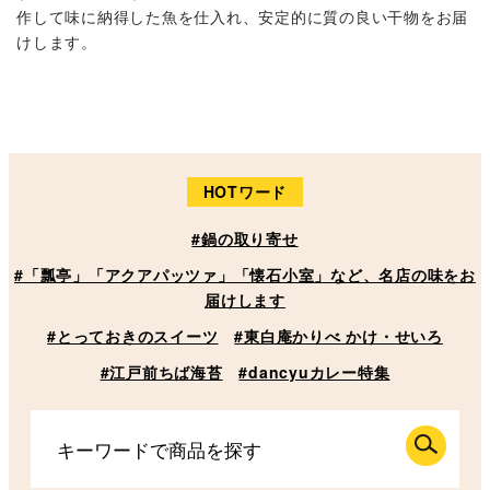
作して味に納得した魚を仕入れ、安定的に質の良い干物をお届
けします。
HOTワード
#鍋の取り寄せ
#「瓢亭」「アクアパッツァ」「懐石小室」など、名店の味をお
届けします
#とっておきのスイーツ
#東白庵かりべ かけ・せいろ
#江戸前ちば海苔
#dancyuカレー特集