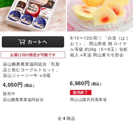
8/10〜12出荷◇ 「白皇（はく
おう）」 岡山県産 桃 ロイヤ
ル等級 約2kg（5〜8玉）化粧
箱入 ※常温 岡山東モモ部会
お届け日の指定が可能です
蒜山酪農農業協同組合「乳製
品と飲むヨーグルトセット」
韮山ジャージー牛 ※冷蔵
6,980円
4,050円
（税込）
（税込）
販売終了
販売中
蒜山酪農農業協同組合
岡山山陽共同選果場
全
4
商品