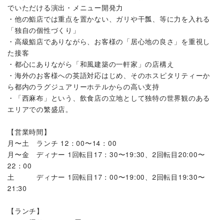
でいただける演出・メニュー開発力
・他の鮨店では重点を置かない、ガリや干瓢、等に力を入れる
「独自の個性づくり」
・高級鮨店でありながら、お客様の「居心地の良さ」を重視し
た接客
・都心にありながら「和風建築の一軒家」の店構え
・海外のお客様への英語対応はじめ、そのホスピタリティーか
ら都内のラグジュアリーホテルからの高い支持
・「西麻布」という、飲食店の立地として独特の世界観のある
エリアでの繁盛店。
【営業時間】
月〜土 ランチ 12：00〜14：00
月〜金 ディナー 1回転目17：30〜19:30、2回転目20:00〜
22：00
土 ディナー 1回転目17：00〜19:00、2回転目19:30〜
21:30
【ランチ】