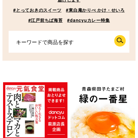
#とっておきのスイーツ
#東白庵かりべ かけ・せいろ
#江戸前ちば海苔
#dancyuカレー特集