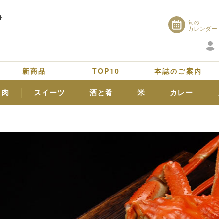
ト
旬の
カレンダー
新商品
TOP10
本誌のご案内
肉
スイーツ
酒と肴
米
カレー