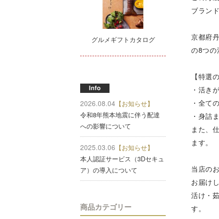
ブラン
京都府
グルメギフトカタログ
の8つ
【特選
・活き
・全て
2026.08.04
【お知らせ】
令和8年熊本地震に伴う配達
・身詰ま
への影響について
また、
ます。
2025.03.06
【お知らせ】
本人認証サービス（3Dセキュ
当店のお
ア）の導入について
お届け
活け・
商品カテゴリー
す。