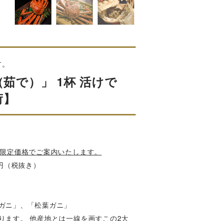
す。
茹で）」 1杯 活けで
荷】
の限定価格でご案内いたします。
0円（税抜き）
ガニ」、「松葉ガニ」
ります。 他産地とは一線を画すこの2大