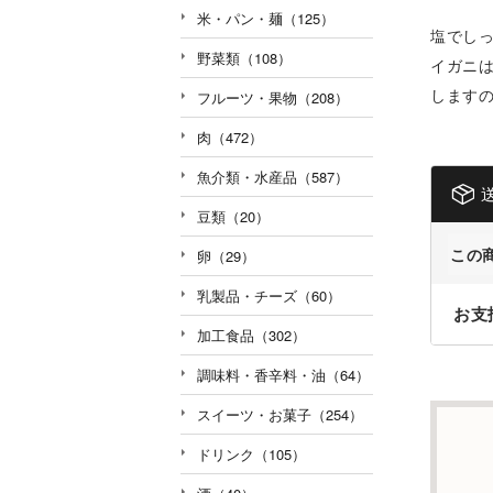
米・パン・麺（125）
塩でし
野菜類（108）
イガニ
します
フルーツ・果物（208）
肉（472）
魚介類・水産品（587）
豆類（20）
この
卵（29）
乳製品・チーズ（60）
お支
加工食品（302）
調味料・香辛料・油（64）
スイーツ・お菓子（254）
ドリンク（105）