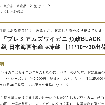
魚介類・水産品
蟹 かに
に《まつばがに》
丹後にある蟹専門店「魚政」が、厳選した蟹を取り揃えていま
 「プレミアムズワイガニ 魚政BLACK（
0g級 日本海西部産 ※冷蔵 【11/10〜30出
明
はズワイガニとセイコガニを楽しむのに、ベストの月です。解禁直後
（ハイシーズン）で40,000円（税抜き）のところ⇒11月は25,00
は11月30日発送までの限定の価格になります。
から島根県にかけて日本海の沖合いで水揚げされるズワイガニ「越前
底の泥には餌が豊富で、ズワイガニの身は充実し、味噌や卵も脂がの