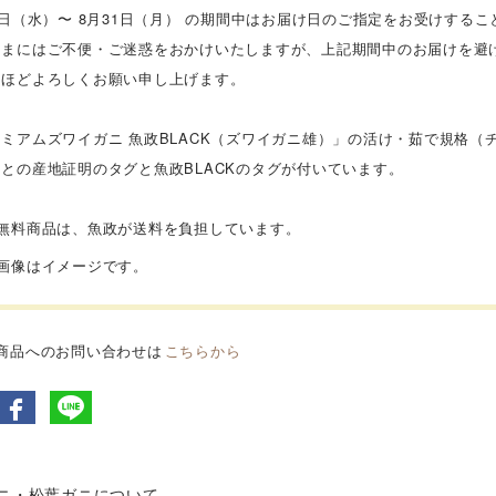
6日（水）〜 8月31日（月） の期間中はお届け日のご指定をお受けする
さまにはご不便・ご迷惑をおかけいたしますが、上記期間中のお届けを避
のほどよろしくお願い申し上げます。
ミアムズワイガニ 魚政BLACK（ズワイガニ雄）」の活け・茹で規格
との産地証明のタグと魚政BLACKのタグが付いています。
料無料商品は、魚政が送料を負担しています。
品画像はイメージです。
商品へのお問い合わせは
こちらから
ガニ・松葉ガニについて