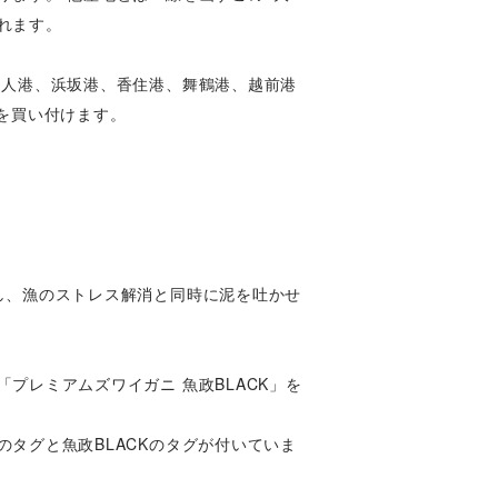
れます。
間人港、浜坂港、香住港、舞鶴港、越前港
を買い付けます。
し、漁のストレス解消と同時に泥を吐かせ
プレミアムズワイガニ 魚政BLACK」を
タグと魚政BLACKのタグが付いていま