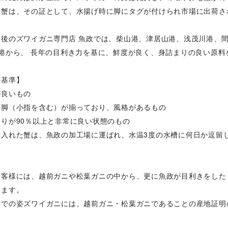
ド蟹は、その証として、水揚げ時に脚にタグが付けられ市場に出荷さ
丹後のズワイガニ専門店 魚政では、柴山港、津居山港、浅茂川港、
の港から、 長年の目利き力を基に、鮮度が良く、身詰まりの良い原料
の基準】
が良いもの
の脚（小指を含む）が揃っており、風格があるもの
りが90％以上と非常に良い状態のもの
仕入れた蟹は、魚政の加工場に運ばれ、水温3度の水槽に何日か逗留
客様には、越前ガニや松葉ガニの中から、更に魚政が目利きをした「
します。
茹での姿ズワイガニには、越前ガニ・松葉ガニであることの産地証明の