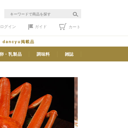
ログイン
ガイド
カート
dancyu掲載品
卵・乳製品
調味料
雑誌