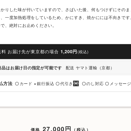
っかりした味が付いていますので、さばいた後、何もつけずにそのま
は、一度加熱処理をしているため、かにすき、焼かにには不向きです
ので、絶対にお止めください。
送料 お届け先が東京都の場合
1,200円
(税込)
商品はお届け日の指定が可能です
配送 ヤマト運輸（京都）
払方法
カード
銀行振込
代引き
のし対応
メッセー
〇
×
〇
〇
〇
27,000円
価格
（税込）