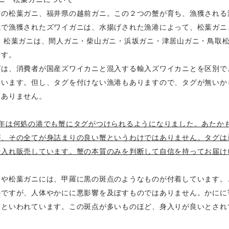
方の松葉ガニ、福井県の越前ガニ。この２つの蟹が育ち、漁獲される
域で漁獲されたズワイガニは、水揚げされた漁港によって、松葉ガニ
。 松葉ガニは、間人ガニ・柴山ガニ・浜坂ガニ・津居山ガニ・鳥取
ます。
グは、消費者が国産ズワイカニと混入する輸入ズワイカニとを区別で
ています。但し、タグを付けない漁港もありますので、タグが無いか
はありません。
数年は何処の港でも蟹にタグがつけられるようになりました。あたか
が、その全てが身詰まりの良い蟹というわけではありません。タグは
仕入れ販売しています。蟹の本質のみを判断して自信を持ってお届け
ニや松葉ガニには、甲羅に黒の斑点のようなものが付着しています。
のですが、人体やかにに悪影響を及ぼすものではありません。かにに
るといわれています。この斑点が多いものほど、身入りが良いとされ