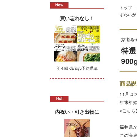
トップ
ずわいが
買い忘れなし！
京都府
特選
90
年４回 dancyu予約購読
商品説
11月
年末年始
※こちら
内祝い・引き出物に
福井県
この海