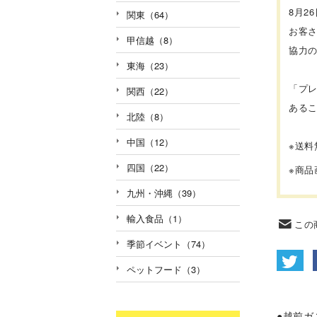
8月2
関東（64）
お客
甲信越（8）
協力
東海（23）
「プレ
関西（22）
あるこ
北陸（8）
中国（12）
※送
四国（22）
※商
九州・沖縄（39）
輸入食品（1）
この
季節イベント（74）
ペットフード（3）
●越前