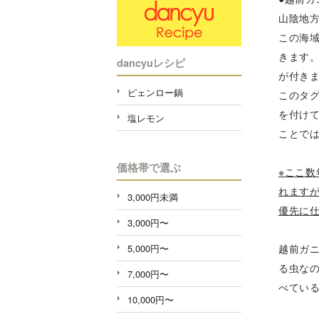
山陰地
この海
きます
dancyuレシピ
が付き
ピェンロー鍋
このタ
を付け
塩レモン
ことで
価格帯で選ぶ
※ここ
れます
3,000円未満
優先に
3,000円〜
5,000円〜
越前ガ
る虫な
7,000円〜
べてい
10,000円〜