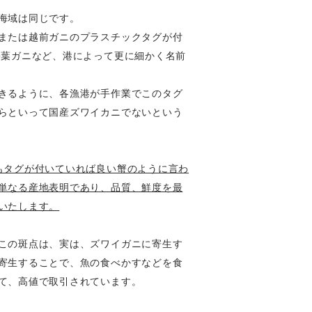
海域は同じです。
または越前ガニのプラスチックタグが付
松葉ガニなど、港によって更に細かく名前
きるように、各漁港が手作業でこのタグ
らといって国産ズワイカニでないという
もタグが付いていれば良い蟹のように言わ
単なる産地表明であり、品質、鮮度を最
いたします。
この斑点は、実は、ズワイガニに寄生す
寄生することで、魚の食べかすなどを食
て、高値で取引されています。