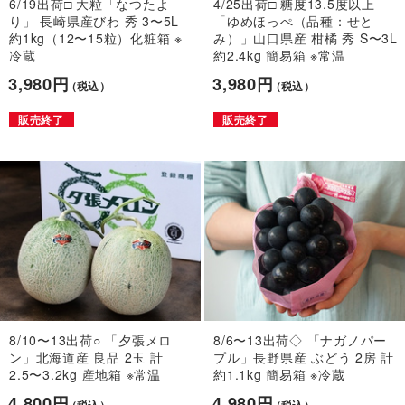
6/19出荷□ 大粒「なつたよ
4/25出荷□ 糖度13.5度以上
り」 長崎県産びわ 秀 3〜5L
「ゆめほっぺ（品種：せと
約1kg（12〜15粒）化粧箱 ※
み）」山口県産 柑橘 秀 S〜3L
冷蔵
約2.4kg 簡易箱 ※常温
3,980円
3,980円
（税込）
（税込）
販売終了
販売終了
8/10〜13出荷○ 「夕張メロ
8/6〜13出荷◇ 「ナガノパー
ン」北海道産 良品 2玉 計
プル」長野県産 ぶどう 2房 計
2.5〜3.2kg 産地箱 ※常温
約1.1kg 簡易箱 ※冷蔵
4,800円
4,980円