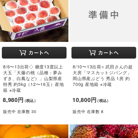
8/6〜13出荷◇ 糖度13度以上
8/10〜13出荷○ 武田さんの超
大玉「大藤の桃（品種：夢み
大房「マスカットジパング」
ずき、白鳳など）」山梨県産
岡山県産ぶどう 秀品 1房 約
特秀 約5kg（12〜16玉）産地
700g 産地箱 ※冷蔵
箱 ※冷蔵
8,980円
10,800円
（税込）
（税込）
販売中 在庫数 30
販売中 在庫数 8