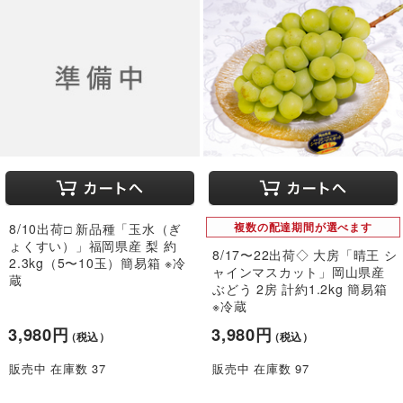
8/10出荷□ 新品種「玉水（ぎ
複数の配達期間が選べます
ょくすい）」福岡県産 梨 約
8/17〜22出荷◇ 大房「晴王 シ
2.3kg（5〜10玉）簡易箱 ※冷
ャインマスカット」岡山県産
蔵
ぶどう 2房 計約1.2kg 簡易箱
※冷蔵
3,980円
3,980円
（税込）
（税込）
販売中 在庫数 37
販売中 在庫数 97