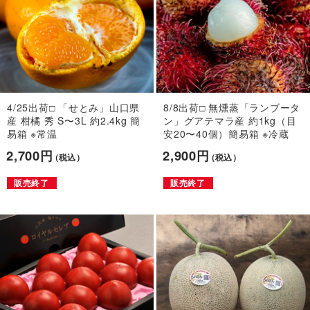
4/25出荷□ 「せとみ」山口県
8/8出荷□ 無燻蒸「ランブータ
産 柑橘 秀 S〜3L 約2.4kg 簡
ン」グアテマラ産 約1kg（目
易箱 ※常温
安20〜40個）簡易箱 ※冷蔵
2,700円
2,900円
（税込）
（税込）
販売終了
販売終了