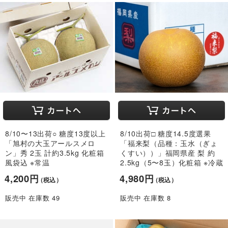
8/10〜13出荷○ 糖度13度以上
8/10出荷□ 糖度14.5度選果
「旭村の大玉アールスメロ
「福来梨（品種：玉水（ぎょ
ン」秀 2玉 計約3.5kg 化粧箱
くすい））」福岡県産 梨 約
風袋込 ※常温
2.5kg（5〜8玉）化粧箱 ※冷蔵
4,200円
4,980円
（税込）
（税込）
販売中 在庫数 49
販売中 在庫数 8