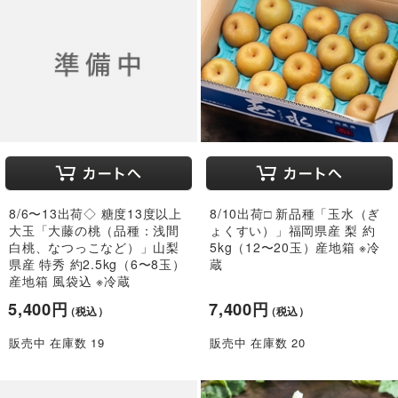
8/6〜13出荷◇ 糖度13度以上
8/10出荷□ 新品種「玉水（ぎ
大玉「大藤の桃（品種：浅間
ょくすい）」福岡県産 梨 約
白桃、なつっこなど）」山梨
5kg（12〜20玉）産地箱 ※冷
県産 特秀 約2.5kg（6〜8玉）
蔵
産地箱 風袋込 ※冷蔵
5,400円
7,400円
（税込）
（税込）
販売中 在庫数 19
販売中 在庫数 20