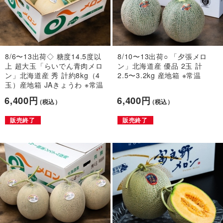
8/6〜13出荷◇ 糖度14.5度以
8/10〜13出荷○ 「夕張メロ
上 超大玉「らいでん青肉メロ
ン」北海道産 優品 2玉 計
ン」北海道産 秀 計約8kg（4
2.5〜3.2kg 産地箱 ※常温
玉）産地箱 JAきょうわ ※常温
6,400円
6,400円
（税込）
（税込）
販売終了
販売終了