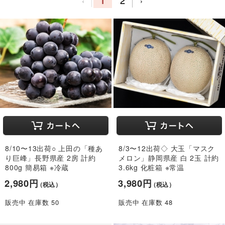
1
2
‹
›
8/10〜13出荷○ 上田の「種あ
8/3〜12出荷◇ 大玉「マスク
り巨峰」長野県産 2房 計約
メロン」静岡県産 白 2玉 計約
800g 簡易箱 ※冷蔵
3.6kg 化粧箱 ※常温
2,980円
3,980円
（税込）
（税込）
販売中 在庫数 50
販売中 在庫数 48