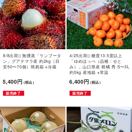
8/8出荷□ 無燻蒸「ランブータ
4/25出荷□ 糖度13.5度以上
ン」グアテマラ産 約2kg（目
「ゆめほっぺ（品種：せと
安50〜70個）簡易箱 ※冷蔵
み）」山口県産 柑橘 秀 S〜3L
約5kg 産地箱 ※常温
5,400円
6,400円
（税込）
（税込）
販売終了
販売終了