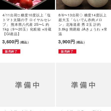
4/11出荷□ 糖度10度以上「塩
8/6〜13出荷◇ 糖度14度以上
トマト太陽の子 ロイヤルセレ
超大玉「らいでん赤肉メロ
ブ」 熊本県八代産 2S〜L 約
ン」北海道産 秀 2玉 計約
1kg（9〜20玉）化粧箱 ※冷蔵
3.8kg 簡易箱 JAきょうわ ※常
【GI産品】
温
3,600円
3,900円
（税込）
（税込）
販売終了
販売終了