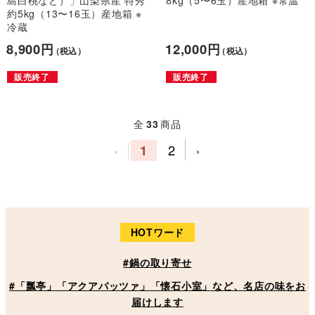
約5kg（13〜16玉）産地箱 ※
冷蔵
8,900円
12,000円
（税込）
（税込）
販売終了
販売終了
全
33
商品
1
2
‹
›
HOTワード
#鍋の取り寄せ
#「瓢亭」「アクアパッツァ」「懐石小室」など、名店の味をお
届けします