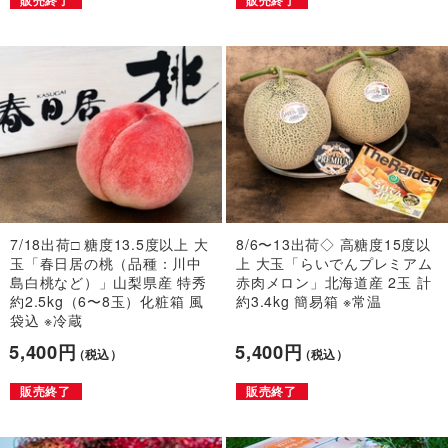
販売終了
販売終了
7/18出荷□ 糖度13.5度以上 大
8/6〜13出荷◇ 高糖度15度以
玉「春日居の桃（品種：川中
上 大玉「らいでんプレミアム
島白桃など）」山梨県産 特秀
赤肉メロン」北海道産 2玉 計
約2.5kg（6〜8玉）化粧箱 風
約3.4kg 簡易箱 ※常温
袋込 ※冷蔵
5,400円
5,400円
（税込）
（税込）
販売終了
販売終了