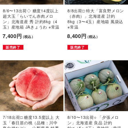
8/6〜13出荷◇ 糖度14度以上
8/8出荷□ 特大「富良野メロン
超大玉「らいでん赤肉メロ
（赤肉）」北海道産 計約
ン」北海道産 秀 計約8kg（4
8kg（3〜4玉）産地箱 風袋込
玉）産地箱 JAきょうわ ※常温
※常温
7,400円
8,400円
（税込）
（税込）
販売終了
販売終了
7/18出荷□ 糖度13.5度以上 大
8/10〜13出荷○ 「夕張メロ
玉「春日居の桃（品種：川中
ン」北海道産 良品 計約
島白桃など）」山梨県産 特秀
8kg（5〜6玉）産地箱 ※常温