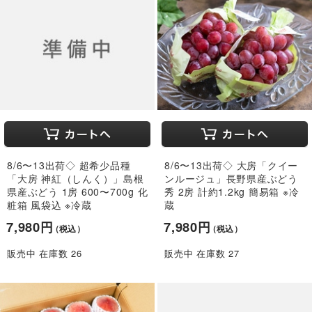
8/6〜13出荷◇ 超希少品種
8/6〜13出荷◇ 大房「クイー
「大房 神紅（しんく）」島根
ンルージュ」長野県産ぶどう
県産ぶどう 1房 600〜700g 化
秀 2房 計約1.2kg 簡易箱 ※冷
粧箱 風袋込 ※冷蔵
蔵
7,980円
7,980円
（税込）
（税込）
販売中 在庫数 26
販売中 在庫数 27