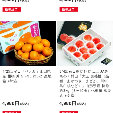
（税込）
（税込）
販売終了
販売終了
4/25出荷□ 「せとみ」山口県
8/4出荷□ 糖度14度以上 JAみ
産 柑橘 秀 S〜3L 約5kg 産地
ちのく村山「大玉 完熟桃（品
箱 ※常温
種：あかつき、まどか、川中
島白桃など）」山形県産 特秀
約3kg（8〜10玉）化粧箱 風袋
込 ※冷蔵
4,980円
4,980円
（税込）
（税込）