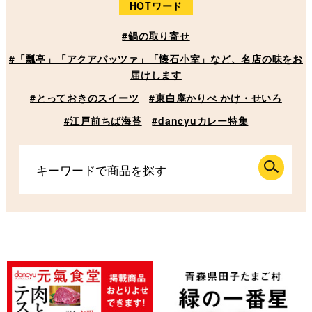
HOTワード
#鍋の取り寄せ
#「瓢亭」「アクアパッツァ」「懐石小室」など、名店の味をお
届けします
#とっておきのスイーツ
#東白庵かりべ かけ・せいろ
#江戸前ちば海苔
#dancyuカレー特集