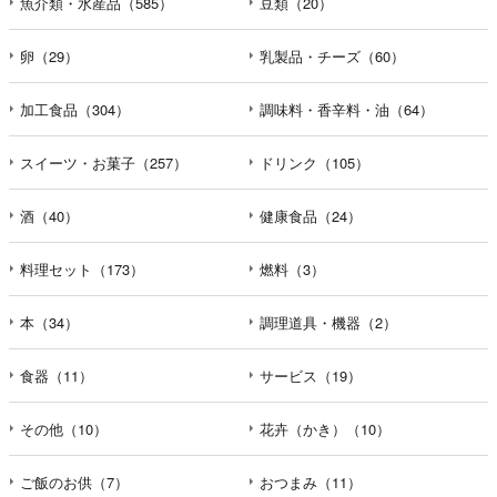
魚介類・水産品（585）
豆類（20）
卵（29）
乳製品・チーズ（60）
加工食品（304）
調味料・香辛料・油（64）
スイーツ・お菓子（257）
ドリンク（105）
酒（40）
健康食品（24）
料理セット（173）
燃料（3）
本（34）
調理道具・機器（2）
食器（11）
サービス（19）
その他（10）
花卉（かき）（10）
ご飯のお供（7）
おつまみ（11）