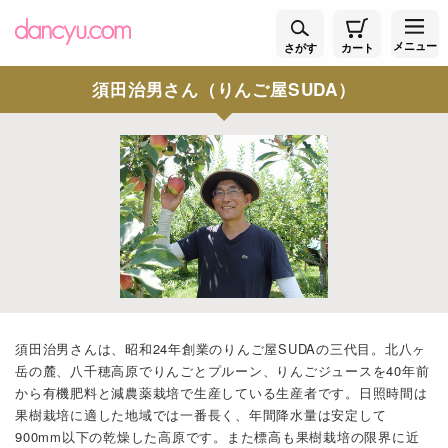
メニュー
さがす
カート
須田治男さん（りんご屋SUDA）
須田治男さんは、昭和24年創業のりんご屋SUDAの三代目。北八ヶ
岳の麓、八千穂高原でりんごとプルーン、りんごジュースを40年前
から有機肥料と減農薬栽培で生産している生産者です。日照時間は
果樹栽培に適した地域では一番長く、年間降水量は安定して
900mm以下の乾燥した高原です。また標高も果樹栽培の限界に近