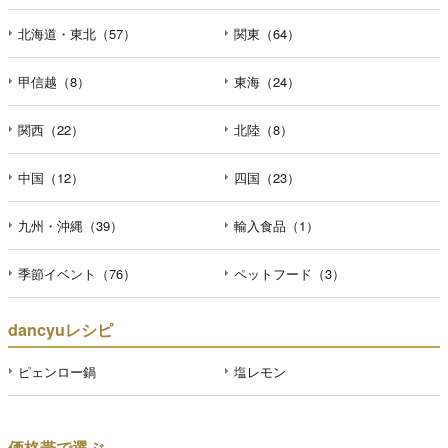
北海道・東北（57）
関東（64）
甲信越（8）
東海（24）
関西（22）
北陸（8）
中国（12）
四国（23）
九州・沖縄（39）
輸入食品（1）
季節イベント（76）
ペットフード（3）
dancyuレシピ
ピェンロー鍋
塩レモン
価格帯で選ぶ