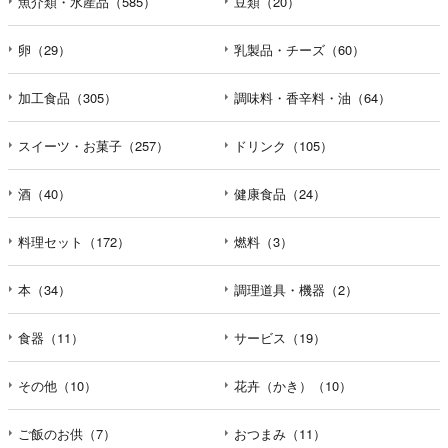
魚介類・水産品（585）
豆類（20）
卵（29）
乳製品・チーズ（60）
加工食品（305）
調味料・香辛料・油（64）
スイーツ・お菓子（257）
ドリンク（105）
酒（40）
健康食品（24）
料理セット（172）
燃料（3）
本（34）
調理道具・機器（2）
食器（11）
サービス（19）
その他（10）
花卉（かき）（10）
ご飯のお供（7）
おつまみ（11）