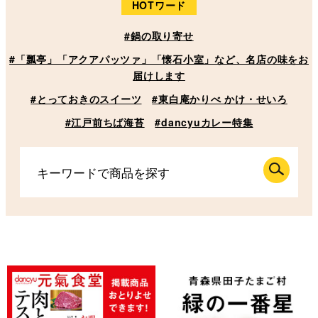
HOTワード
#鍋の取り寄せ
#「瓢亭」「アクアパッツァ」「懐石小室」など、名店の味をお
届けします
#とっておきのスイーツ
#東白庵かりべ かけ・せいろ
#江戸前ちば海苔
#dancyuカレー特集