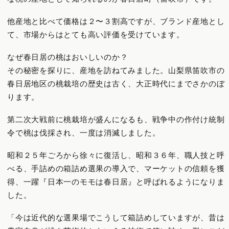
他産地と比べて価格は２〜３割高ですが、ブランド産地とし
て、市場からはとても高い評価を受けています。
なぜ春日居の桃はおいしいのか？
その秘密を探りに、産地を訪ねてみました。
山梨県笛吹市の
春日居地区の桃栽培の歴史は古く、大正時代にまでさかのぼ
ります。
第二次大戦前に桃栽培が盛んになるも、戦争中の作付け統制
令で桃は伐採され、一度は消滅しました。
昭和２５年ごろから徐々に復活し、昭和３６年、職人技と呼
べる、手詰めの箱詰め選果の導入で、マーケットの信頼を獲
得、一躍『日本一のモモは春日居』と呼ばれるようになりま
した。
「今は近代的な選果場でこうして箱詰めしていますが、昔は