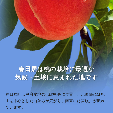
春日居は桃の栽培に最適な
気候・土壌に恵まれた地です
春日居町は甲府盆地のほぼ中央に位置し、北西部には兜
山を中心とした山並みが広がり、南東には笛吹川が流れ
ています。