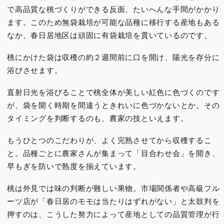
で高品質な桃づくりができる反面、たいへんな手間がかかり
ます。このため無袋栽培が可能な品種に移行する産地もある
なか、春日居地区は頑固に有袋栽培を貫いているのです。
桃にかけた袋は収穫の約２週間前に口を開け、陽光を存分に
浴びさせます。
直射日光を浴びることで桃全体が美しい紅色に色づくのです
が、袋を開く時期を間違うときれいに色づかないとか。その
タイミングを判断するのも、農家の技といえます。
もうひとつのこだわりが、よく完熟させてから収穫するこ
と。品種ごとに農家さんが集まって「目合わせ会」を開き、
早もぎを防いで熟度を揃えています。
桃は外見では味の判断が難しい果物。市場関係者や高級フル
ーツ店が「春日居のモモは当たりはずれがない」と太鼓判を
押すのは、こうした努力によって産地としての品質管理が行