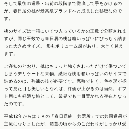
そして最後の選果・出荷の段階まで徹底して手をかけるの
が、春日居の桃が最高級ブランドへと成長した秘密なので
す。
桃のサイズは一箱にいくつ入っているかの玉数で分類されま
すが、同じ玉数でも春日居の桃は箱いっぱいにびっちり詰ま
った大きめサイズ。 形もボリューム感があり、大きく見え
ます。
ご存知のとおり、桃はちょっと強くさわっただけで傷ついて
しまうデリケートな果物。繊細な桃を箱いっぱいのサイズで
詰めるのは、熟練の技が必要です。完熟で甘く、色や形が揃
って見た目も美しいとなれば、評価が上がるのは当然。ギフ
ト用にも好適な桃として、業界でも一目置かれる存在となっ
たのです。
平成12年からはＪＡの「春日居統一共選所」での共同選果が
主流になりましたが、箱選の頃からのこだわりがしっかり受