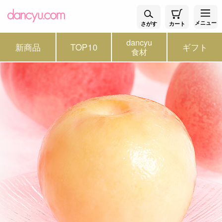
メニュー
さがす
カート
dancyu
新商品
TOP10
ギフト
食材