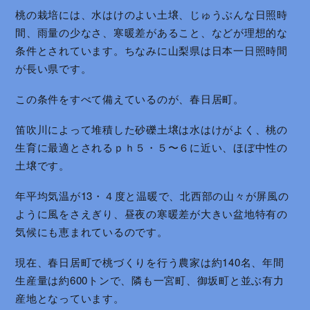
桃の栽培には、水はけのよい土壌、じゅうぶんな日照時
間、雨量の少なさ、寒暖差があること、などが理想的な
条件とされています。ちなみに山梨県は日本一日照時間
が長い県です。
この条件をすべて備えているのが、春日居町。
笛吹川によって堆積した砂礫土壌は水はけがよく、桃の
生育に最適とされるｐｈ５・５〜６に近い、ほぼ中性の
土壌です。
年平均気温が13・４度と温暖で、北西部の山々が屏風の
ように風をさえぎり、昼夜の寒暖差が大きい盆地特有の
気候にも恵まれているのです。
現在、春日居町で桃づくりを行う農家は約140名、年間
生産量は約600トンで、隣も一宮町、御坂町と並ぶ有力
産地となっています。