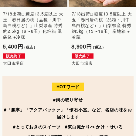
7/18出荷□ 糖度13.5度以上 大
7/18出荷□ 糖度13.5度以上 大
玉「春日居の桃（品種：川中
玉「春日居の桃（品種：川中
島白桃など）」山梨県産 特秀
島白桃など）」山梨県産 特秀
約2.5kg（6〜8玉）化粧箱 風
約5kg（13〜16玉）産地箱 ※
袋込 ※冷蔵
冷蔵
5,400円
8,900円
（税込）
（税込）
販売終了
販売終了
大田市場店
大田市場店
HOTワード
#鍋の取り寄せ
#「瓢亭」「アクアパッツァ」「懐石小室」など、名店の味をお
届けします
#とっておきのスイーツ
#東白庵かりべ かけ・せいろ