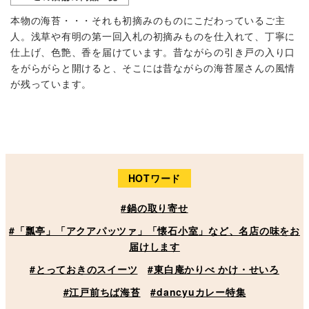
本物の海苔・・・それも初摘みのものにこだわっているご主
人。浅草や有明の第一回入札の初摘みものを仕入れて、丁寧に
仕上げ、色艶、香を届けています。昔ながらの引き戸の入り口
をがらがらと開けると、そこには昔ながらの海苔屋さんの風情
が残っています。
HOTワード
#鍋の取り寄せ
#「瓢亭」「アクアパッツァ」「懐石小室」など、名店の味をお
届けします
#とっておきのスイーツ
#東白庵かりべ かけ・せいろ
#江戸前ちば海苔
#dancyuカレー特集