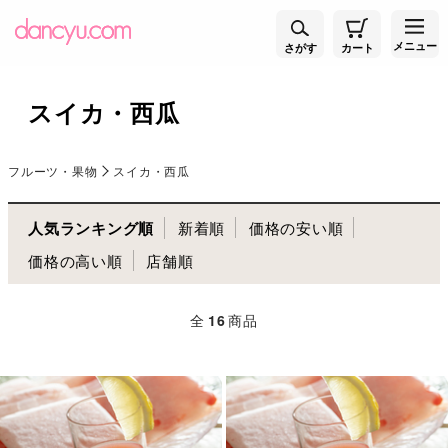
メニュー
さがす
カート
スイカ・西瓜
フルーツ・果物
スイカ・西瓜
人気ランキング順
新着順
価格の安い順
価格の高い順
店舗順
全
16
商品