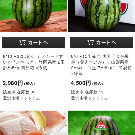
8/10〜22出荷◇ ナノシードす
8/6〜15出荷◇ 大玉「金色羅
いか「ぷちっと」静岡県産 2玉
皇（黄肉すいか）」山形県産
計約5kg 簡易箱 ※冷蔵
2〜4L （1玉 7〜9kg） 簡易箱
※冷蔵
2,980円
4,500円
（税込）
（税込）
販売中 在庫数 39
販売中 在庫数 19
豊洲市場ドットコム
豊洲市場ドットコム