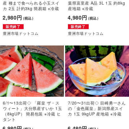
産 種まで食べられる小玉スイ
葉県富里産 A品 3L 1玉 約8kg
カ 2玉 計約3kg 簡易箱 ※冷蔵
産地箱 ※冷蔵
2,980円
4,980円
（税込）
（税込）
販売終了
販売終了
豊洲市場ドットコム
豊洲市場ドットコム
6/1〜13出荷◇ 「羅皇 ザ・ス
7/20〜31出荷◇ 目崎勇一さん
ウィート」大分県産すいか 1玉
の「金色羅皇」新潟県産スイ
（8kgUP） 簡易包装 ※冷蔵 ヒ
カ 1玉 9kgUP 産地箱 ※冷蔵
タント
6,980円
6,480円