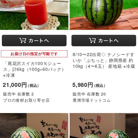
お届け日の指定が可能です
8/10〜22出荷◇ ナノシードす
いか「ぷちっと」静岡県産 約
「尾花沢スイカ100％ジュー
10kg（4〜6玉） 産地箱 ※冷蔵
ス」計6kg（100g×60パック）
※冷凍
21,000円
5,980円
（税込）
（税込）
販売中 在庫数 2
販売中 在庫数 20
プロの食材お取り寄せ店
豊洲市場ドットコム