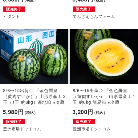
（税込）
（税込）
販売終了
販売終了
ヒタント
でんざえもんファーム
8/6〜15出荷◇ 「金色羅皇
8/6〜15出荷◇ 「金色羅皇
（黄肉すいか）」山形県産 L 2
（黄肉すいか）」山形県産 L 1
玉（1玉 約6kg）産地箱 ※冷蔵
玉 約6kg 簡易箱 ※冷蔵
5,980円
3,200円
（税込）
（税込）
販売終了
販売終了
豊洲市場ドットコム
豊洲市場ドットコム