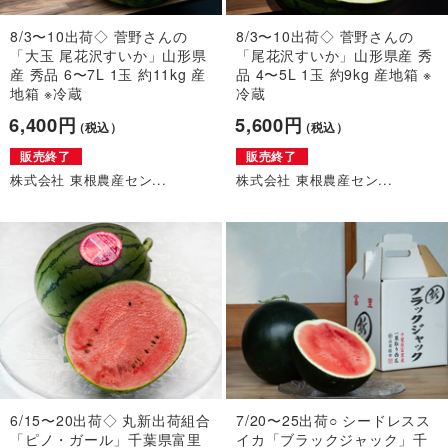
8/3〜10出荷◇ 菅野さんの
8/3〜10出荷◇ 菅野さんの
「大玉 尾花沢すいか」山形県
「尾花沢すいか」山形県産 秀
産 秀品 6〜7L 1玉 約11kg 産
品 4〜5L 1玉 約9kg 産地箱 ※
地箱 ※冷蔵
冷蔵
6,400円
5,600円
（税込）
（税込）
販売終了
販売終了
株式会社 東根農産セン...
株式会社 東根農産セン...
6/15〜20出荷◇ 丸新出荷組合
7/20〜25出荷○ シードレスス
「ピノ・ガール」千葉県富里
イカ「ブラックジャック」千