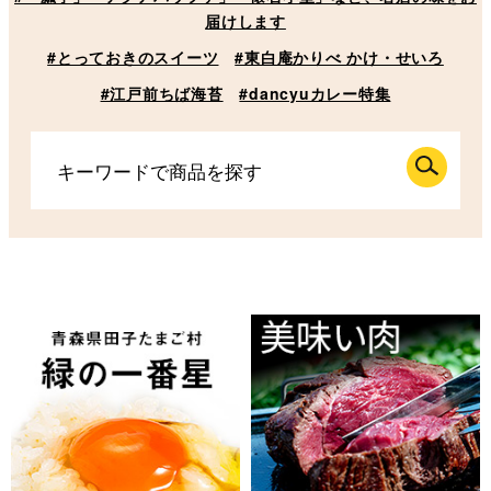
届けします
#とっておきのスイーツ
#東白庵かりべ かけ・せいろ
#江戸前ちば海苔
#dancyuカレー特集