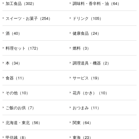
加工食品（302）
調味料・香辛料・油（64）
スイーツ・お菓子（254）
ドリンク（105）
酒（40）
健康食品（24）
料理セット（172）
燃料（3）
本（34）
調理道具・機器（2）
食器（11）
サービス（19）
その他（10）
花卉（かき）（10）
ご飯のお供（7）
おつまみ（11）
北海道・東北（56）
関東（64）
甲信越（8）
東海（23）