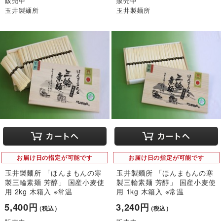
販売中
販売中
玉井製麺所
玉井製麺所
お届け日の指定が可能です
お届け日の指定が可能です
玉井製麺所 「ほんまもんの寒
玉井製麺所 「ほんまもんの寒
製三輪素麺 芳醇」 国産小麦使
製三輪素麺 芳醇」 国産小麦使
用 2kg 木箱入 ※常温
用 1kg 木箱入 ※常温
5,400円
3,240円
（税込）
（税込）