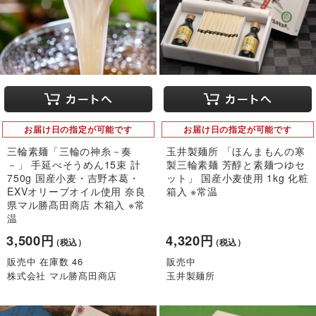
お届け日の指定が可能です
お届け日の指定が可能です
三輪素麺「三輪の神糸－奏
玉井製麺所 「ほんまもんの寒
－」 手延べそうめん15束 計
製三輪素麺 芳醇と素麺つゆセ
750g 国産小麦・吉野本葛・
ット」 国産小麦使用 1kg 化粧
EXVオリーブオイル使用 奈良
箱入 ※常温
県マル勝髙田商店 木箱入 ※常
温
3,500円
4,320円
（税込）
（税込）
販売中 在庫数 46
販売中
株式会社 マル勝髙田商店
玉井製麺所