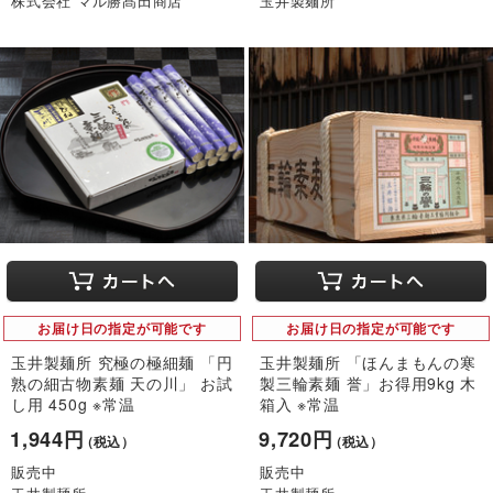
株式会社 マル勝髙田商店
玉井製麺所
お届け日の指定が可能です
お届け日の指定が可能です
玉井製麺所 究極の極細麺 「円
玉井製麺所 「ほんまもんの寒
熟の細古物素麺 天の川」 お試
製三輪素麺 誉」お得用9kg 木
し用 450g ※常温
箱入 ※常温
1,944円
9,720円
（税込）
（税込）
販売中
販売中