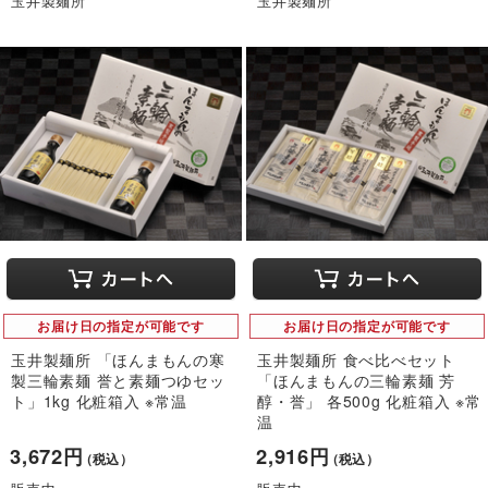
玉井製麺所
玉井製麺所
お届け日の指定が可能です
お届け日の指定が可能です
玉井製麺所 「ほんまもんの寒
玉井製麺所 食べ比べセット
製三輪素麺 誉と素麺つゆセッ
「ほんまもんの三輪素麺 芳
ト」1kg 化粧箱入 ※常温
醇・誉」 各500g 化粧箱入 ※常
温
3,672円
2,916円
（税込）
（税込）