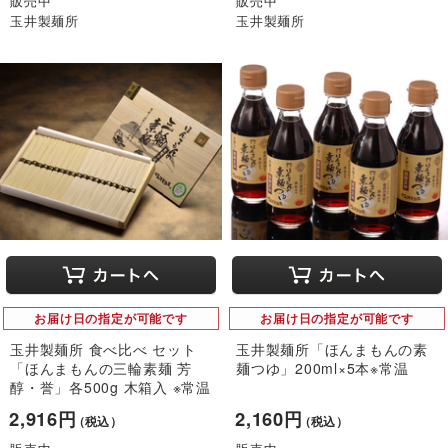
販売中
販売中
玉井製麺所
玉井製麺所
お届け日の指定が可能です
お届け日の指定が可能です
玉井製麺所 食べ比べ セット
玉井製麺所「ほんまもんの素
「ほんまもんの三輪素麺 芳
麺つゆ」200ml×5本※常温
醇・誉」各500g 木箱入 ※常温
2,916円
2,160円
（税込）
（税込）