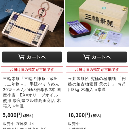
お届け日の指定が可能です
お届け日の指定が可能です
三輪素麺「三輪の神糸－蔵出
玉井製麺所 究極の極細麺 「円
し二年物－」 手延べそうめん
熟の細古物素麺 天の川」 お得
20束＋めんつゆ3倍希釈2本 国
用8kg 木箱入 ※常温
産小麦・EXVオリーブオイル
使用 奈良県マル勝髙田商店 木
箱入 ※常温
5,800円
18,360円
（税込）
（税込）
販売中 在庫数 44
販売中