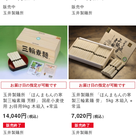
販売中
販売中
玉井製麺所
玉井製麺所
お届け日の指定が可能です
お届け日の指定が可能です
玉井製麺所 「ほんまもんの寒
玉井製麺所 「ほんまもんの寒
製三輪素麺 芳醇」 国産小麦使
製三輪素麺 誉」 5kg 木箱入 ※
用 お得用9kg 木箱入 ※常温
常温
14,040円
7,020円
（税込）
（税込）
販売終了
販売終了
玉井製麺所
玉井製麺所