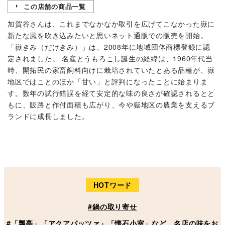
この店舗の商品一覧
加賀谷さんは、これまでなかなか取引を広げてこなかった嶽に
新たな風を吹き込みたいと思いネット通販での販売を開始。
「嶽きみ（だけきみ）」は、2008年に地域団体商標登録に認
定されました。 名産とうもろこし誕生の経緯は、1960年代当
時、開拓民の家畜飼料向けに栽培されていたとある品種が、嶽
地区ではことのほか「甘い」と評判になったことに始まりま
す。数年の試行錯誤を経て安定的な味の良さが確認されるとと
もに、販路と作付面積も広がり、今や嶽地区の農業を支えるブ
ランドに成長しました。
HOTワード
#鍋の取り寄せ
#「瓢亭」「アクアパッツァ」「懐石小室」など、名店の味をお