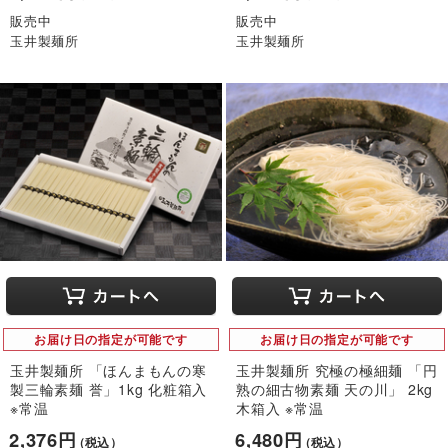
販売中
販売中
玉井製麺所
玉井製麺所
お届け日の指定が可能です
お届け日の指定が可能です
玉井製麺所 「ほんまもんの寒
玉井製麺所 究極の極細麺 「円
製三輪素麺 誉」1kg 化粧箱入
熟の細古物素麺 天の川」 2kg
※常温
木箱入 ※常温
2,376円
6,480円
（税込）
（税込）