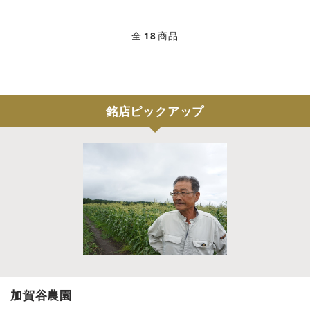
全
18
商品
銘店ピックアップ
加賀谷農園