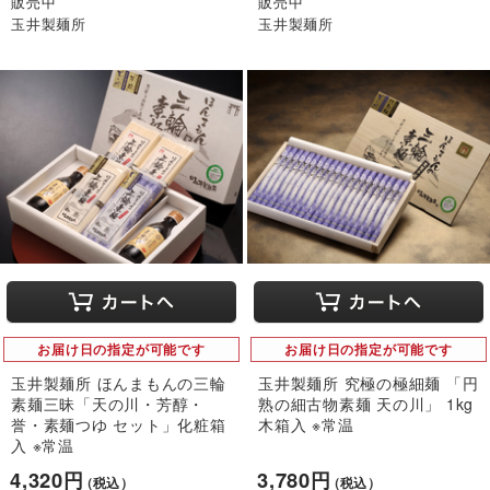
販売中
販売中
玉井製麺所
玉井製麺所
お届け日の指定が可能です
お届け日の指定が可能です
玉井製麺所 ほんまもんの三輪
玉井製麺所 究極の極細麺 「円
素麺三昧「天の川・芳醇・
熟の細古物素麺 天の川」 1kg
誉・素麺つゆ セット」化粧箱
木箱入 ※常温
入 ※常温
4,320円
3,780円
（税込）
（税込）