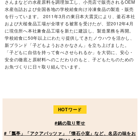
さんまなどの水産原料を調理加工し、小売店で販売されるOEM
水産缶詰および全国各地の学校給食向け冷凍食品の製造・販売
を行っています。 2011年3月の東日本大震災により、釜石本社
および大槌食品工場が全壊する被害を受けたが、翌2012年4月
に現住所へ本社兼食品工場を新たに建設し、製造業務を再開。
学校給食に50年以上にわたり提供してきたノウハウを活かし、
新ブランド「子どもようおさかなさん」を立ち上げました。
「子どもに自信を持って食べさせられるか」を大切に、安心・
安全の徹底と原材料へのこだわりのもと、子どもたちのための
お魚づくりに日々取り組んでいます。
HOTワード
#鍋の取り寄せ
#「瓢亭」「アクアパッツァ」「懐石小室」など、名店の味をお