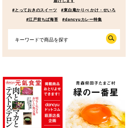
届けします
#とっておきのスイーツ
#東白庵かりべ かけ・せいろ
#江戸前ちば海苔
#dancyuカレー特集