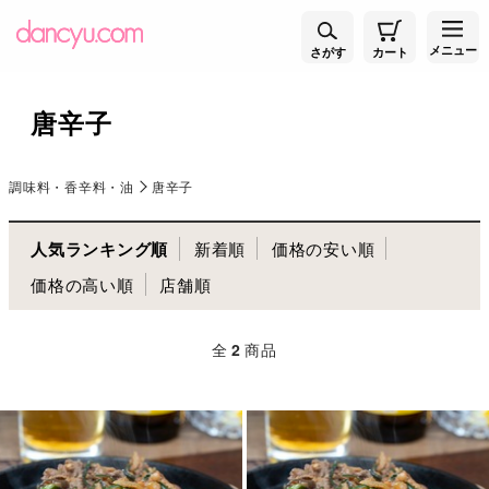
メニュー
さがす
カート
唐辛子
調味料・香辛料・油
唐辛子
人気ランキング順
新着順
価格の安い順
価格の高い順
店舗順
全
2
商品