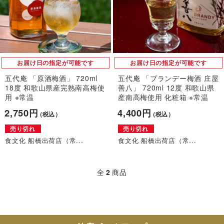
お届け日の指定が可能です
お届け日の指定が可能です
五代庵 「原酒梅酒」 720ml
五代庵 「ブランデー梅酒 庄屋
18度 和歌山県産完熟南高梅使
善八」 720ml 12度 和歌山県
用 ※常温
産南高梅使用 化粧箱 ※常温
2,750円
4,400円
（税込）
（税込）
売り切れ
売り切れ
食文化 船橋出荷店（常...
食文化 船橋出荷店（常...
全
2
商品