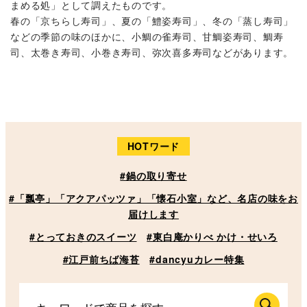
まめる処」として調えたものです。
春の「京ちらし寿司」、夏の「鱧姿寿司」、冬の「蒸し寿司」
などの季節の味のほかに、小鯛の雀寿司、甘鯛姿寿司、鯛寿
司、太巻き寿司、小巻き寿司、弥次喜多寿司などがあります。
HOTワード
#鍋の取り寄せ
#「瓢亭」「アクアパッツァ」「懐石小室」など、名店の味をお
届けします
#とっておきのスイーツ
#東白庵かりべ かけ・せいろ
#江戸前ちば海苔
#dancyuカレー特集