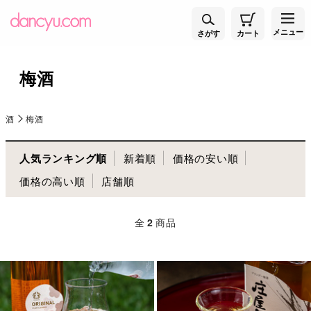
メニュー
さがす
カート
梅酒
酒
梅酒
人気ランキング順
新着順
価格の安い順
価格の高い順
店舗順
全
2
商品