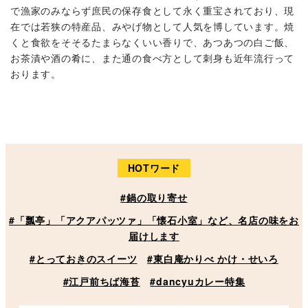
で漁家のみならず庶民の保存食として永く重宝されており、現
在では若狭の特産品、みやげ物として人気を博しています。焼
くと食欲をそそるたまらなくいい香りで、あつあつの白ご飯、
お茶漬や酒の肴に、また通の食べ方として刺身も近年流行って
おります。
HOTワード
#鍋の取り寄せ
#「瓢亭」「アクアパッツァ」「懐石小室」など、名店の味をお
届けします
#とっておきのスイーツ
#東白庵かりべ かけ・せいろ
#江戸前ちば海苔
#dancyuカレー特集