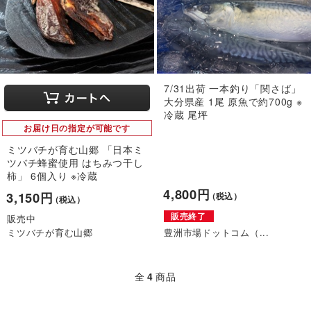
7/31出荷 一本釣り「関さば」
大分県産 1尾 原魚で約700g ※
冷蔵 尾坪
お届け日の指定が可能です
ミツバチが育む山郷 「日本ミ
ツバチ蜂蜜使用 はちみつ干し
柿」 6個入り ※冷蔵
4,800円
3,150円
（税込）
（税込）
販売終了
販売中
ミツバチが育む山郷
豊洲市場ドットコム（...
全
4
商品