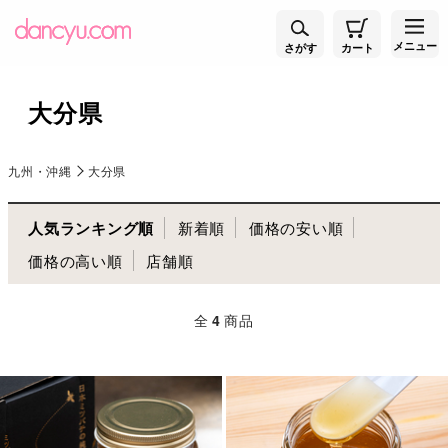
メニュー
さがす
カート
大分県
九州・沖縄
大分県
人気ランキング順
新着順
価格の安い順
価格の高い順
店舗順
全
4
商品