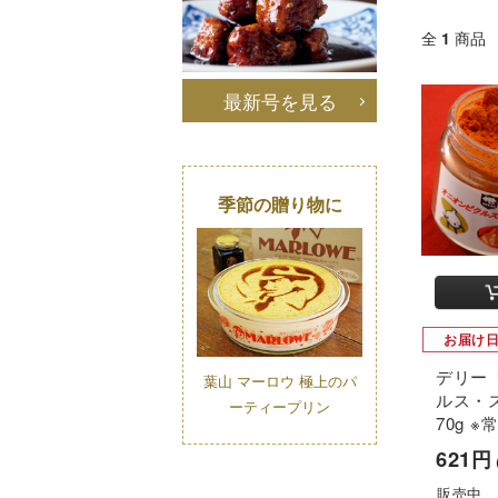
全
1
商品
最新号を見る
季節の贈り物に
お届け
デリー
葉山 マーロウ 極上のパ
ルス・
ーティープリン
70g ※
621円
販売中