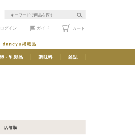
ログイン
ガイド
カート
dancyu掲載品
卵・乳製品
調味料
雑誌
店舗順