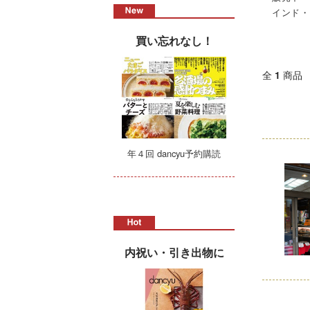
インド・
買い忘れなし！
全
1
商品
年４回 dancyu予約購読
内祝い・引き出物に