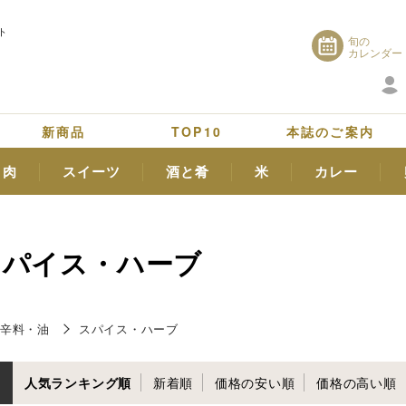
ト
旬の
カレンダー
新商品
TOP10
本誌のご案内
肉
スイーツ
酒と肴
米
カレー
スパイス・ハーブ
辛料・油
スパイス・ハーブ
人気ランキング順
新着順
価格の安い順
価格の高い順