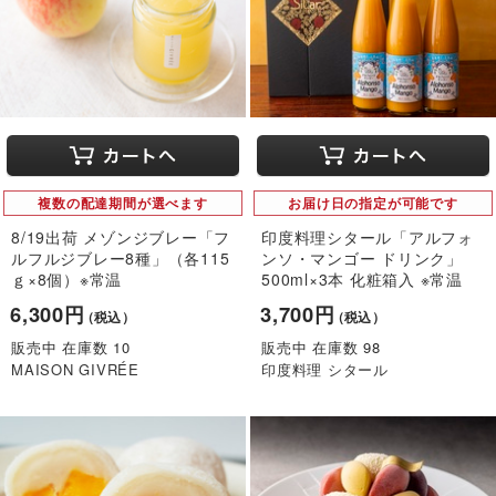
複数の配達期間が選べます
お届け日の指定が可能です
8/19出荷 メゾンジブレー「フ
印度料理シタール「アルフォ
ルフルジブレー8種」（各115
ンソ・マンゴー ドリンク」
ｇ×8個）※常温
500ml×3本 化粧箱入 ※常温
6,300円
3,700円
（税込）
（税込）
販売中 在庫数 10
販売中 在庫数 98
MAISON GIVRÉE
印度料理 シタール