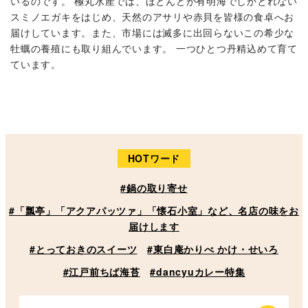
いるのです。 極丸水産では、ほとんどが有明海でしかとれない
スミノエガキをはじめ、天然のアサリや赤貝を皆様の食卓へお
届けしています。また、市場には滅多に出回らないこの希少な
牡蠣の養殖にも取り組んでいます。 一つひとつ丹精込めて育て
ています。
HOTワード
#鍋の取り寄せ
#「瓢亭」「アクアパッツァ」「懐石小室」など、名店の味をお
届けします
#とっておきのスイーツ
#東白庵かりべ かけ・せいろ
#江戸前ちば海苔
#dancyuカレー特集