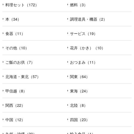
料理セット（172）
燃料（3）
本（34）
調理道具・機器（2）
食器（11）
サービス（19）
その他（10）
花卉（かき）（10）
ご飯のお供（7）
おつまみ（11）
北海道・東北（57）
関東（64）
甲信越（8）
東海（24）
関西（22）
北陸（8）
中国（12）
四国（23）
九州・沖縄（39）
輸入食品（1）