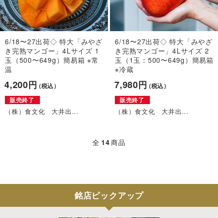
6/18〜27出荷◇ 特大「みやざ
6/18〜27出荷◇ 特大「みやざ
き完熟マンゴー」4Lサイズ 1
き完熟マンゴー」4Lサイズ 2
玉（500〜649g）簡易箱 ※常
玉（1玉：500〜649g）簡易箱
温
※冷蔵
4,200円
7,980円
（税込）
（税込）
販売終了
販売終了
（株）食文化 大井出...
（株）食文化 大井出...
全
14
商品
銘店ピックアップ