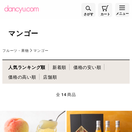
メニュー
さがす
カート
マンゴー
フルーツ・果物
マンゴー
人気ランキング順
新着順
価格の安い順
価格の高い順
店舗順
全
14
商品