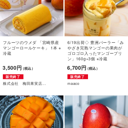
フルーツのウメダ 「宮崎県産
6/19出荷◇ 豊洲パーラー「み
マンゴーロールケーキ」 1本 ※
やざき完熟マンゴーの果肉が
冷蔵
ゴロゴロ入ったマンゴープリ
ン」160g×3個 ※冷蔵
3,500円
6,700円
（税込）
（税込）
販売終了
販売終了
株式会社 梅田果実店...
maaco