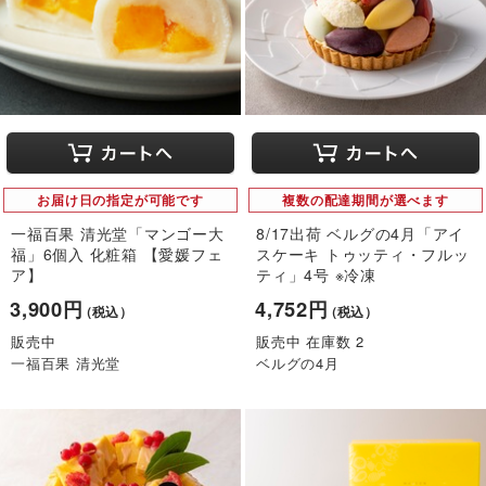
お届け日の指定が可能です
複数の配達期間が選べます
一福百果 清光堂「マンゴー大
8/17出荷 ベルグの4月「アイ
福」6個入 化粧箱 【愛媛フェ
スケーキ トゥッティ・フルッ
ア】
ティ」4号 ※冷凍
3,900円
4,752円
（税込）
（税込）
販売中
販売中 在庫数 2
一福百果 清光堂
ベルグの4月