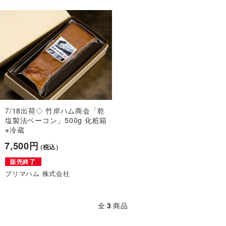
7/18出荷◇ 竹岸ハム商会「乾
塩製法ベーコン」500g 化粧箱
※冷蔵
7,500円
（税込）
販売終了
プリマハム 株式会社
全
3
商品