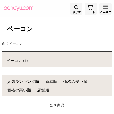
メニュー
さがす
カート
ベーコン
肉
ベーコン
ベーコン (1)
人気ランキング順
新着順
価格の安い順
価格の高い順
店舗順
全
3
商品