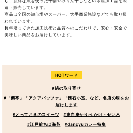
し、新鮮な魚を使った干物やみりん干しなどの水産加工品を製
造・販売しています。
商品は全国の卸市場やスーパー、大手商業施設などでも取り扱
われています。
長年培ってきた加工技術と品質へのこだわりで、安心・安全で
美味しい商品をお届けしています。
HOTワード
#鍋の取り寄せ
#「瓢亭」「アクアパッツァ」「懐石小室」など、名店の味をお
届けします
#とっておきのスイーツ
#東白庵かりべ かけ・せいろ
#江戸前ちば海苔
#dancyuカレー特集