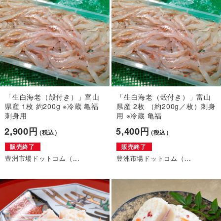
「生白海老（殻付き）」富山
「生白海老（殻付き）」富山
県産 1枚 約200g ※冷蔵 亀福
県産 2枚 （約200g／枚）刺身
刺身用
用 ※冷蔵 亀福
2,900円
5,400円
（税込）
（税込）
販売終了
販売終了
豊洲市場ドットコム（...
豊洲市場ドットコム（...