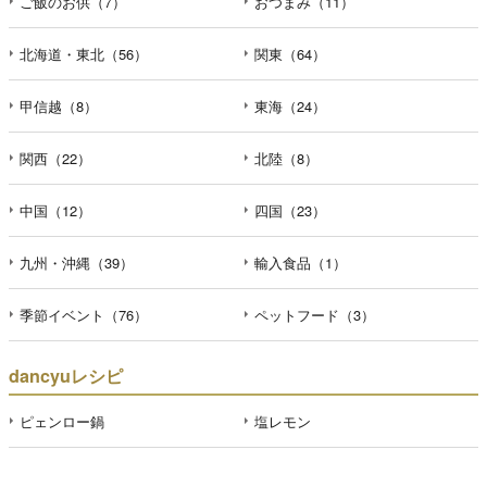
ご飯のお供（7）
おつまみ（11）
北海道・東北（56）
関東（64）
甲信越（8）
東海（24）
関西（22）
北陸（8）
中国（12）
四国（23）
九州・沖縄（39）
輸入食品（1）
季節イベント（76）
ペットフード（3）
dancyuレシピ
ピェンロー鍋
塩レモン