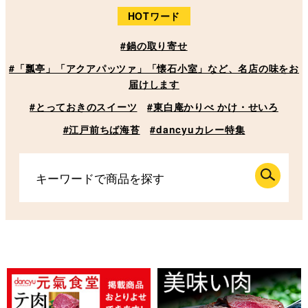
HOTワード
#鍋の取り寄せ
#「瓢亭」「アクアパッツァ」「懐石小室」など、名店の味をお
届けします
#とっておきのスイーツ
#東白庵かりべ かけ・せいろ
#江戸前ちば海苔
#dancyuカレー特集