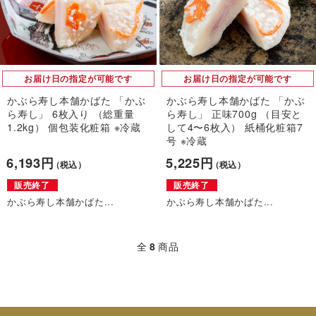
お届け日の指定が可能です
お届け日の指定が可能です
かぶら寿し本舗かばた 「かぶ
かぶら寿し本舗かばた 「かぶ
ら寿し」 6枚入り （総重量
ら寿し」 正味700g （目安と
1.2kg） 個包装化粧箱 ※冷蔵
して4〜6枚入） 紙桶化粧箱7
号 ※冷蔵
6,193円
5,225円
（税込）
（税込）
販売終了
販売終了
かぶら寿し本舗かばた...
かぶら寿し本舗かばた...
全
8
商品