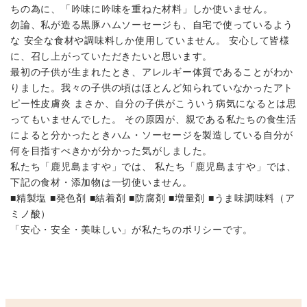
ちの為に、「吟味に吟味を重ねた材料」しか使いません。
勿論、私が造る黒豚ハムソーセージも、自宅で使っているよう
な 安全な食材や調味料しか使用していません。 安心して皆様
に、召し上がっていただきたいと思います。
最初の子供が生まれたとき、アレルギー体質であることがわか
りました。我々の子供の頃はほとんど知られていなかったアト
ピー性皮膚炎 まさか、自分の子供がこういう病気になるとは思
ってもいませんでした。 その原因が、親である私たちの食生活
によると分かったときハム・ソーセージを製造している自分が
何を目指すべきかが分かった気がしました。
私たち「鹿児島ますや」では、 私たち「鹿児島ますや」では、
下記の食材・添加物は一切使いません。
■精製塩 ■発色剤 ■結着剤 ■防腐剤 ■増量剤 ■うま味調味料（ア
ミノ酸）
「安心・安全・美味しい」が私たちのポリシーです。