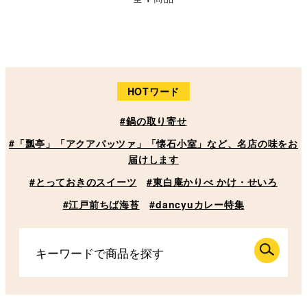
HOTワード
#鍋の取り寄せ
#「瓢亭」「アクアパッツァ」「懐石小室」など、名店の味をお
届けします
#とっておきのスイーツ
#東白庵かりべ かけ・せいろ
#江戸前ちば海苔
#dancyuカレー特集