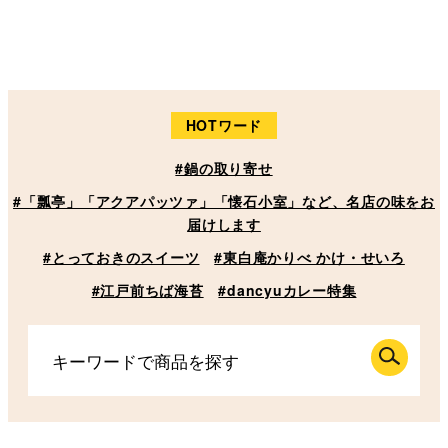
HOTワード
#鍋の取り寄せ
#「瓢亭」「アクアパッツァ」「懐石小室」など、名店の味をお
届けします
#とっておきのスイーツ
#東白庵かりべ かけ・せいろ
#江戸前ちば海苔
#dancyuカレー特集