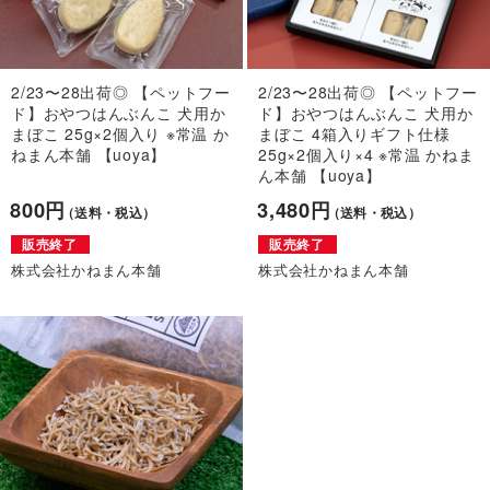
2/23〜28出荷◎ 【ペットフー
2/23〜28出荷◎ 【ペットフー
ド】おやつはんぶんこ 犬用か
ド】おやつはんぶんこ 犬用か
まぼこ 25g×2個入り ※常温 か
まぼこ 4箱入りギフト仕様
ねまん本舗 【uoya】
25g×2個入り×4 ※常温 かねま
ん本舗 【uoya】
800円
3,480円
（送料・税込）
（送料・税込）
販売終了
販売終了
株式会社かねまん本舗
株式会社かねまん本舗