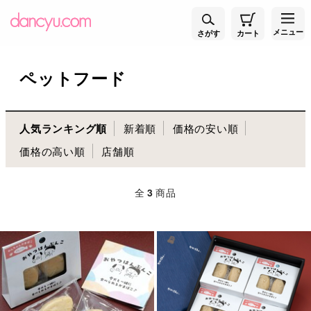
メニュー
さがす
カート
ペットフード
人気ランキング順
新着順
価格の安い順
価格の高い順
店舗順
全
3
商品