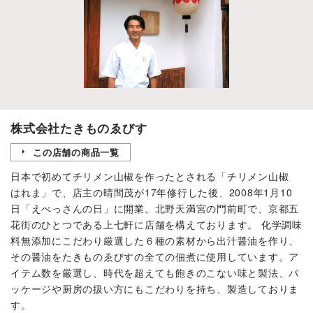
株式会社たきものゑびす
この店舗の商品一覧
日本で初めてチリメン山椒を作ったとされる「チリメン山椒
はれま」で、店主の晴間茂が17年修行した後、2008年1月10
日「えべっさんの日」に開業。北野天満宮の門前町で、京都五
花街のひとつである上七軒に店舗を構えております。 化学調味
料無添加にこだわり厳選した６種の素材から出汁醤油を作り、
その醤油をたきものゑびすの全ての佃煮に使用しています。ア
イテム数を厳選し、時代を超えても飽きのこない味と製法、パ
ッケージや厨房の扱い方にもこだわりを持ち、製造しておりま
す。