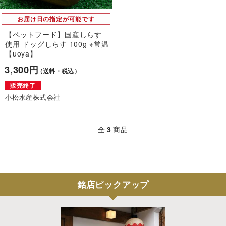
お届け日の指定が可能です
【ペットフード】国産しらす
使用 ドッグしらす 100g ※常温
【uoya】
3,300円
（送料・税込）
販売終了
小松水産株式会社
全
3
商品
銘店ピックアップ