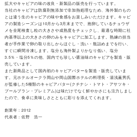
拡大やキャビアの味の改良・新製品の販売を行っています。
当社のキャビアは防腐剤無添加で非加熱処理なため、海外製のもの
とは違う生のキャビアの味や食感をお楽しみいただけます。キャビ
アの製造シーズンは10月から3月末までで、抱卵しているチョウザ
メを全尾検査し粒の大きさや成熟度をチェックし、最適な時期に社
内基準以上の大きさの卵のみをキャビアに加工します。熟練の担当
者が手作業で卵の取り出しからほぐし・洗い・瓶詰めまでを行い、
すぐに瞬間冷凍します。塩分も海外製よりかなり低い、塩分
3.5％・塩分5％の他、国内でも珍しい醤油味のキャビアを製造・販
売しています。
また新商品として国内初のキャビアバターを製造・販売していま
す。元ホテルオークラ岡山や岡山国際ホテルの料理長・湯浅薫男氏
が監修した5種類のキャビアバター(クチナシ・トマト・アサツキ・
ブールブラン・プレミアム)は味だけでなく鮮やかさにも注力しまし
たので、食卓に美味しさとともに彩りを添えてくれます。
創業年：2012
代表者：佐野 浩一