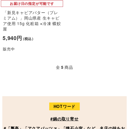
お届け日の指定が可能です
「新見キャビアバター（プレ
ミアム）」岡山県産 生キャビ
ア使用 15g 化粧箱 ※冷凍 蝶鮫
屋
5,940円
（税込）
販売中
全
5
商品
HOTワード
#鍋の取り寄せ
#「瓢亭」「アクアパッツァ」「懐石小室」など、名店の味をお