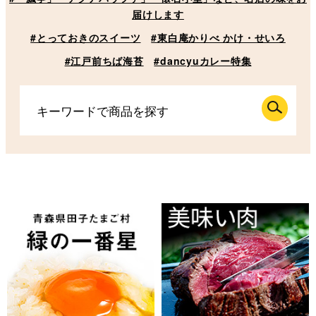
届けします
#とっておきのスイーツ
#東白庵かりべ かけ・せいろ
#江戸前ちば海苔
#dancyuカレー特集