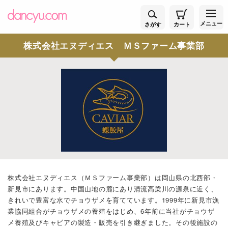
メニュー
さがす
カート
株式会社エヌディエス ＭＳファーム事業部
株式会社エヌディエス（ＭＳファーム事業部）は岡山県の北西部・
新見市にあります。中国山地の麓にあり清流高梁川の源泉に近く、
きれいで豊富な水でチョウザメを育てています。1999年に新見市漁
業協同組合がチョウザメの養殖をはじめ、6年前に当社がチョウザ
メ養殖及びキャビアの製造・販売を引き継ぎました。その後施設の