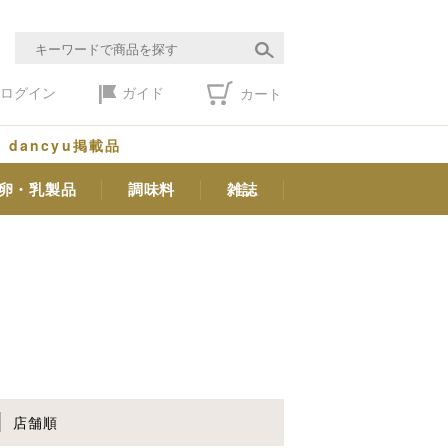
ログイン
ガイド
カート
dancyu掲載品
卵・乳製品
調味料
雑誌
店舗順