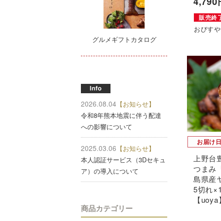
4,79
販売終
おびす
グルメギフトカタログ
2026.08.04
【お知らせ】
令和8年熊本地震に伴う配達
への影響について
お届け
2025.03.06
【お知らせ】
上野台
本人認証サービス（3Dセキュ
つまみ
ア）の導入について
島県産
5切れ×
【uoya
商品カテゴリー