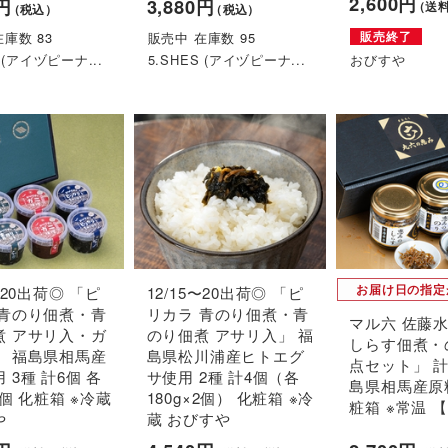
2,600円
0円
3,880円
（送
（税込）
（税込）
庫数 83
販売中 在庫数 95
販売終了
S (アイヅピーナ...
5.SHES (アイヅピーナ...
おびすや
お届け日の指定
〜20出荷◎ 「ピ
12/15〜20出荷◎ 「ピ
 青のり佃煮・青
リカラ 青のり佃煮・青
マル六 佐藤
煮 アサリ入・ガ
のり佃煮 アサリ入」 福
しらす佃煮・
」 福島県相馬産
島県松川浦産ヒトエグ
点セット」 計3
 3種 計6個 各
サ使用 2種 計4個（各
島県相馬産原
2個 化粧箱 ※冷蔵
180g×2個） 化粧箱 ※冷
粧箱 ※常温 【
や
蔵 おびすや