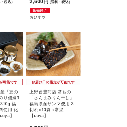
2,600円
料・税込）
（送料・税込）
販売終了
おびすや
が可能です
お届け日の指定が可能です
水産「恵の
上野台豊商店 常もの
のり佃煮3
「さんまみりん干し」
10g 福
福島県産サンマ使用 3
料使用 化
切れ×10袋 ※常温
uoya】
【uoya】