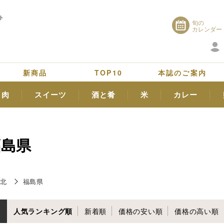
ト
旬の
カレンダー
新商品
TOP10
本誌のご案内
肉
スイーツ
酒と肴
米
カレー
福島県
北
福島県
人気ランキング順
新着順
価格の安い順
価格の高い順