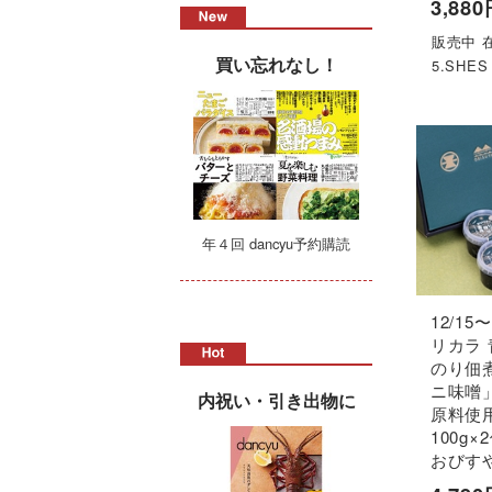
3,88
販売中 在
買い忘れなし！
5.SHE
年４回 dancyu予約購読
12/15
リカラ
のり佃
ニ味噌
内祝い・引き出物に
原料使用
100g×
おびす