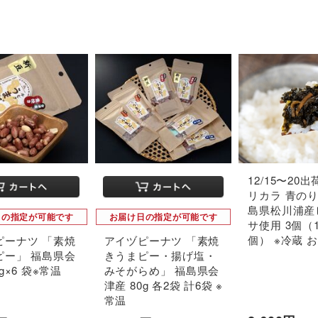
12/15〜20
リカラ 青のり
島県松川浦産
日の指定が可能です
お届け日の指定が可能です
サ使用 3個（1
個） ※冷蔵 
ピーナツ 「素焼
アイヅピーナツ 「素焼
ピー」 福島県会
きうまピー・揚げ塩・
g×6 袋※常温
みそがらめ」 福島県会
津産 80g 各2袋 計6袋 ※
常温