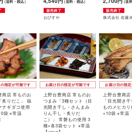
0円
4,540円
2,700円
（送料・税込）
（送料・税込）
（送
了
販売終了
販売終了
や
おびすや
株式会社 佐藤
日の指定が可能です
お届け日の指定が可能です
お届け日の指定
豊商店 常ものお
上野台豊商店 常ものお
上野台豊商店
「炙りだこ」 福
つまみ「3種セット（目
「目光開き干
ヤナギダコ使用
光開き干し・さんまみ
ものメヒカリ
10袋 ※常温
りん干し・炙りだ
×10袋 ※常温
】
こ）」 常磐もの使用 3
種×各3袋セット ※常温
【uoya】