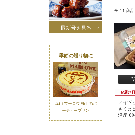
全
11
商品
最新号を見る
季節の贈り物に
お届け
アイヅ
葉山 マーロウ 極上のパ
きうま
ーティープリン
津産 80