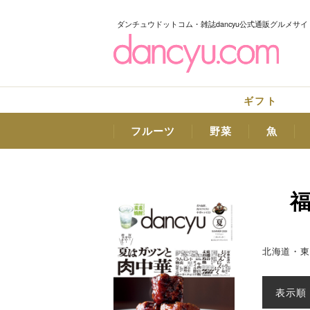
ダンチュウドットコム・雑誌dancyu公式通販グルメサイ
ギフト
フルーツ
野菜
魚
北海道・東
表示順