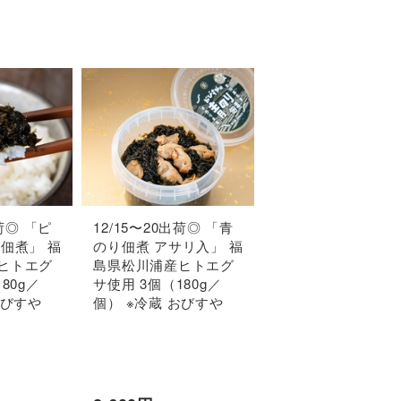
出荷◎ 「ピ
12/15〜20出荷◎ 「青
佃煮」 福
のり佃煮 アサリ入」 福
ヒトエグ
島県松川浦産ヒトエグ
80g／
サ使用 3個（180g／
おびすや
個） ※冷蔵 おびすや