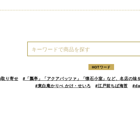
HOTワード
の取り寄せ
#「瓢亭」「アクアパッツァ」「懐石小室」など、名店の味
#東白庵かりべ かけ・せいろ
#江戸前ちば海苔
#d