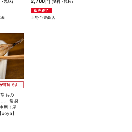
2,700円
料・税込）
（送料・税込）
販売終了
水産
上野台豊商店
が可能です
 常もの
し」 常磐
使用 1尾
【uoya】