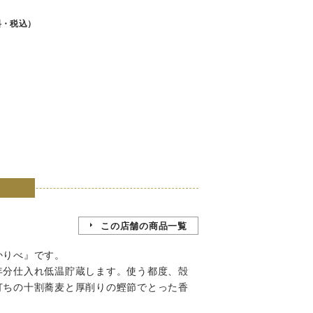
料・税込）
この店舗の商品一覧
かりべ』です。
年分仕入れ低温貯蔵します。使う都度、殻
打ちの十割蕎麦と厚削りの鰹節でとった香