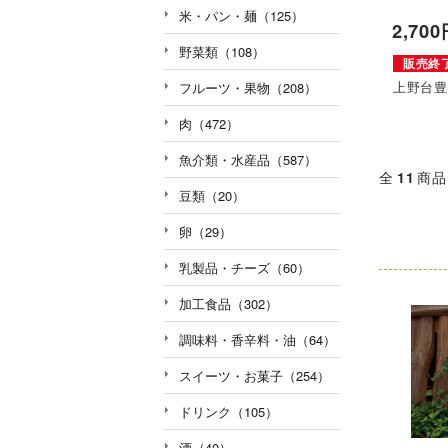
米・パン・麺（125）
2,70
野菜類（108）
販売終
上野台
フルーツ・果物（208）
肉（472）
魚介類・水産品（587）
全
11
商品
豆類（20）
卵（29）
乳製品・チーズ（60）
加工食品（302）
調味料・香辛料・油（64）
スイーツ・お菓子（254）
ドリンク（105）
酒（40）