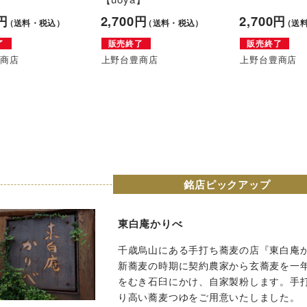
0円
2,700円
2,700円
（送料・税込）
（送料・税込）
（送
了
販売終了
販売終了
豊商店
上野台豊商店
上野台豊商店
銘店ピックアップ
東白庵かりべ
千歳烏山にある手打ち蕎麦の店『東白庵
新蕎麦の時期に契約農家から玄蕎麦を一
をむき石臼にかけ、自家製粉します。手
り高い蕎麦つゆをご用意いたしました。