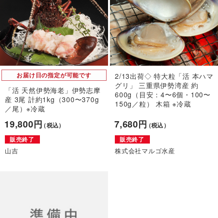
お届け日の指定が可能です
2/13出荷◇ 特大粒「活 本ハマ
グリ」 三重県伊勢湾産 約
「活 天然伊勢海老」伊勢志摩
600g（目安：4〜6個・100〜
産 3尾 計約1kg（300〜370g
150g／粒） 木箱 ※冷蔵
／尾）※冷蔵
19,800円
7,680円
（税込）
（税込）
販売終了
販売終了
山吉
株式会社マルゴ水産