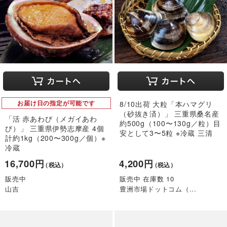
お届け日の指定が可能です
8/10出荷 大粒「本ハマグリ
（砂抜き済）」 三重県桑名産
「活 赤あわび（メガイあわ
約500g（100〜130g／粒）目
び）」 三重県伊勢志摩産 4個
安として3〜5粒 ※冷蔵 三清
計約1kg（200〜300g／個）※
冷蔵
16,700円
4,200円
（税込）
（税込）
販売中
販売中 在庫数 10
山吉
豊洲市場ドットコム（...