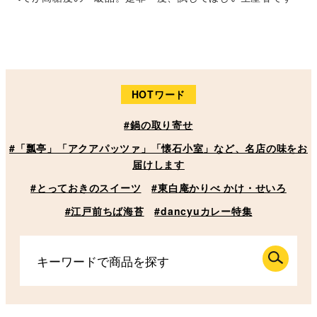
HOTワード
#鍋の取り寄せ
#「瓢亭」「アクアパッツァ」「懐石小室」など、名店の味をお
届けします
#とっておきのスイーツ
#東白庵かりべ かけ・せいろ
#江戸前ちば海苔
#dancyuカレー特集