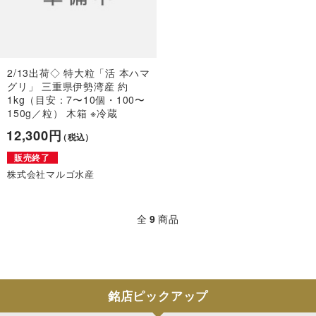
2/13出荷◇ 特大粒「活 本ハマ
グリ」 三重県伊勢湾産 約
1kg（目安：7〜10個・100〜
150g／粒） 木箱 ※冷蔵
12,300円
（税込）
販売終了
株式会社マルゴ水産
全
9
商品
銘店ピックアップ