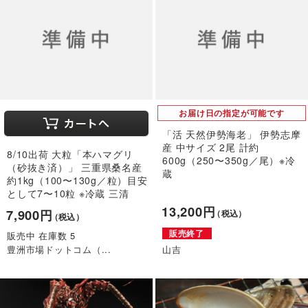
お届け日の指定が可能です
「活 天然伊勢海老」 伊勢志摩
産 中サイズ 2尾 計約
8/10出荷 大粒「本ハマグリ
600g（250〜350g／尾）※冷
（砂抜き済）」 三重県桑名産
蔵
約1kg（100〜130g／粒）目安
として7〜10粒 ※冷蔵 三清
13,200円
7,900円
（税込）
（税込）
販売終了
販売中 在庫数 5
豊洲市場ドットコム（...
山吉