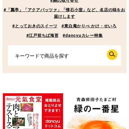
#「瓢亭」「アクアパッツァ」「懐石小室」など、名店の味をお
届けします
#とっておきのスイーツ
#東白庵かりべ かけ・せいろ
#江戸前ちば海苔
#dancyuカレー特集