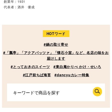
創業年：1931
代表者：酒井 優成
HOTワード
#鍋の取り寄せ
#「瓢亭」「アクアパッツァ」「懐石小室」など、名店の味をお
届けします
#とっておきのスイーツ
#東白庵かりべ かけ・せいろ
#江戸前ちば海苔
#dancyuカレー特集