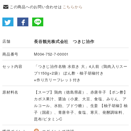
この商品へのお問い合わせは
こちらから
店舗
長谷観光株式会社 つきじ治作
商品番号
M004-752-7-00001
セット内容
「つきじ治作名物 水炊き 大」4人前（鶏肉入りスー
プ1150g×2袋） ぽん酢・柚子胡椒付き
※作り方リーフレット付き
原材料名
【スープ】鶏肉（徳島県産）、赤唐辛子 【ポン酢】
カボス果汁、醤油（小麦、大豆、食塩、みりん、ア
ルコール、水飴、ブドウ糖）、生姜 【柚子胡椒】柚
子（国産）、青唐辛子、食塩、寒天、発酵調味料、
昆布/ビタミンC