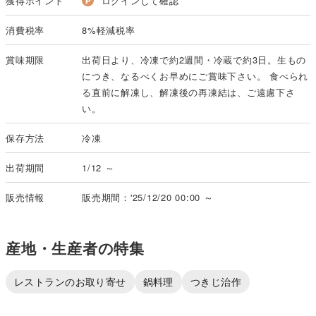
獲得ポイント
ログインして確認
消費税率
8%軽減税率
賞味期限
出荷日より、冷凍で約2週間・冷蔵で約3日。生もの
につき、なるべくお早めにご賞味下さい。 食べられ
る直前に解凍し、解凍後の再凍結は、ご遠慮下さ
い。
保存方法
冷凍
出荷期間
1/12 ～
販売情報
販売期間：'25/12/20 00:00 ～
産地・生産者の特集
レストランのお取り寄せ
鍋料理
つきじ治作