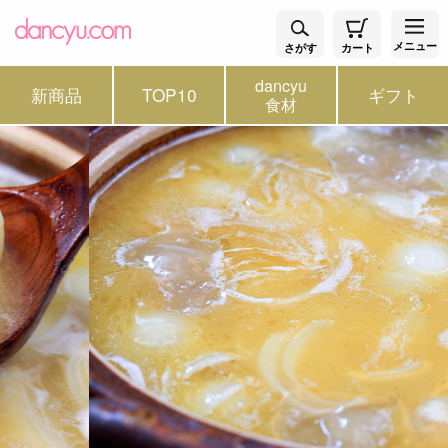
メニュー
さがす
カート
dancyu
新商品
TOP10
ギフト
食材