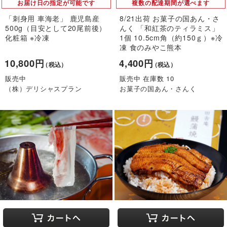
お届け日の指定が可能です
複数の配達期間が選べます
「刺身用 車海老」 鹿児島産
8/21出荷 お菓子の国あん・さ
500g（目安として20尾前後）
んく 「和紅茶のティラミス」
化粧箱 ※冷凍
1個 10.5cm角（約150ｇ）※冷
凍 食のみやこ熊本
10,800円
4,400円
（税込）
（税込）
販売中
販売中 在庫数 10
（株）デリシャスプラン
お菓子の国あん・さんく