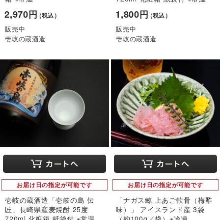
2,970円
1,800円
（税込）
（税込）
販売中
販売中
壱岐の蔵酒造
壱岐の蔵酒造
お届け日の指定が可能です
お届け日の指定が可能です
壱岐の蔵酒造「壱岐の島 伝
「ナガス鯨 上あご軟骨（梅酢
匠」長崎県産麦焼酎 25度
味）」 アイスランド産 3袋
720ml 化粧箱 紙袋付 ※常温
（約100g／袋）※冷凍