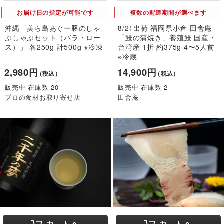
お届け日の指定が可能です
複数の配達期間が選べます
沖縄「美ら島あぐー豚のしゃ
8/21出荷 福岡県小倉 田舎庵
ぶしゃぶセット（バラ・ロー
「鰻の蒲焼き」養殖鰻 国産・
ス）」 各250g 計500g ※冷凍
台湾産 1折 約375g 4〜5人前
※冷蔵
2,980円
14,900円
（税込）
（税込）
販売中 在庫数 20
販売中 在庫数 2
プロの食材お取り寄せ店
田舎庵