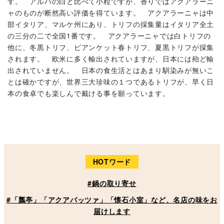
す。 アルバの白と比べて小粒ですが、香りではアクアラーニ
ャのものが断然高い評価を得ています。 アクアラーニャは中
部イタリア、マルケ州にあり、トリフの採集量はイタリア全土
の三分の二で全国1番です。 アクアラーニャでは白トリフの
他に、冬黒トリフ、ビアンケット春トリフ、夏黒トリフが採集
されます。 欧米に多く輸出されていますが、日本には殆ど輸
出されていません。 日本の食生活とはあまり馴染みが無いこ
とは確かですが、世界三大珍味の１つであるトリフが、早く日
本の食卓でも楽しんで戴ける事を願っています。
HOTワード
#鍋の取り寄せ
#「瓢亭」「アクアパッツァ」「懐石小室」など、名店の味をお
届けします