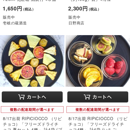
1,650円
2,300円
（税込）
（税込）
販売中
販売中
壱岐の蔵酒造
日野商店
複数の配達期間が選べます
複数の配達期間が選べます
8/17出荷 RIPiCIOCCO （リピ
8/17出荷 RIPiCIOCCO （リピ
チョコ）「フリーズドライチ
チョコ）「フリーズドライチ
ョコ 夏セット 4種」 計4袋 (ブ
ョコ4種」 計4袋 (いちご