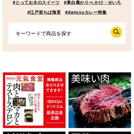
#とっておきのスイーツ
#東白庵かりべ かけ・せいろ
#江戸前ちば海苔
#dancyuカレー特集