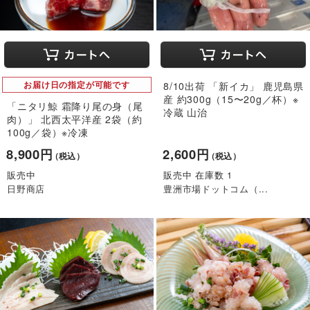
お届け日の指定が可能です
8/10出荷 「新イカ」 鹿児島県
産 約300g（15〜20g／杯）※
「ニタリ鯨 霜降り尾の身（尾
冷蔵 山治
肉）」 北西太平洋産 2袋（約
100g／袋）※冷凍
8,900円
2,600円
（税込）
（税込）
販売中
販売中 在庫数 1
日野商店
豊洲市場ドットコム（...