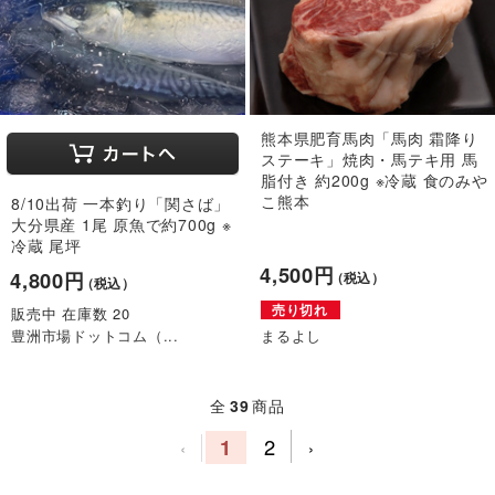
熊本県肥育馬肉「馬肉 霜降り
ステーキ」焼肉・馬テキ用 馬
脂付き 約200g ※冷蔵 食のみや
こ熊本
8/10出荷 一本釣り「関さば」
大分県産 1尾 原魚で約700g ※
冷蔵 尾坪
4,500円
4,800円
（税込）
（税込）
売り切れ
販売中 在庫数 20
豊洲市場ドットコム（...
まるよし
全
39
商品
1
2
‹
›