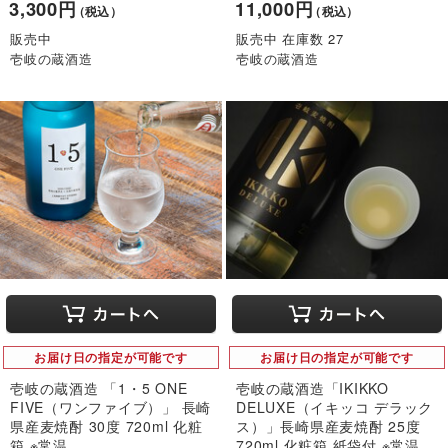
3,300円
11,000円
（税込）
（税込）
販売中
販売中 在庫数 27
壱岐の蔵酒造
壱岐の蔵酒造
お届け日の指定が可能です
お届け日の指定が可能です
壱岐の蔵酒造 「1・5 ONE
壱岐の蔵酒造「IKIKKO
FIVE（ワンファイブ）」 長崎
DELUXE（イキッコ デラック
県産麦焼酎 30度 720ml 化粧
ス）」長崎県産麦焼酎 25度
箱 ※常温
720ml 化粧箱 紙袋付 ※常温