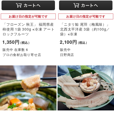
お届け日の指定が可能です
お届け日の指定が可能です
「フローズン 秋王」 福岡県産
「ニタリ鯨 尾羽（梅風味）」
柿使用 1袋 300g ※冷凍 アート
北西太平洋産 3袋（約100g／
ロックフルーツ
袋）※冷凍
1,350円
2,100円
（税込）
（税込）
販売中 在庫数 6
販売中
プロの食材お取り寄せ店
日野商店