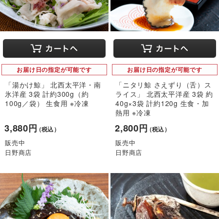
お届け日の指定が可能です
お届け日の指定が可能です
「湯かけ鯨」 北西太平洋・南
「ニタリ鯨 さえずり（舌）ス
氷洋産 3袋 計約300g（約
ライス」 北西太平洋産 3袋 約
100g／袋） 生食用 ※冷凍
40g×3袋 計約120g 生食・加
熱用 ※冷凍
3,880円
2,800円
（税込）
（税込）
販売中
販売中
日野商店
日野商店