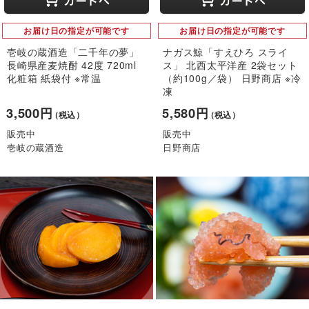
お届け日の指定が可能です
お届け日の指定が可能です
壱岐の蔵酒造「二千年の夢」
ナガス鯨「すえひろ スライ
長崎県産麦焼酎 42度 720ml
ス」 北西太平洋産 2袋セット
化粧箱 紙袋付 ※常温
（約100g／袋） 日野商店 ※冷
凍
3,500円
5,580円
（税込）
（税込）
販売中
販売中
壱岐の蔵酒造
日野商店