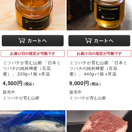
お届け日の指定が可能です
お届け日の指定が可能です
ミツバチが育む山郷 「日本ミ
ミツバチが育む山郷 「日本ミ
ツバチの純粋蜂蜜（百花
ツバチの純粋蜂蜜（百花
蜜）」 220g×1個 ※常温
蜜）」 440g×1個 ※常温
4,500円
9,000円
（税込）
（税込）
販売中
販売中
ミツバチが育む山郷
ミツバチが育む山郷