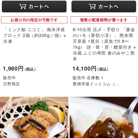
お届け日の指定が可能です
複数の配達期間が選べます
「ミンク鯨 ニコミ」 南氷洋産
8/10出荷 活〆・手切り 「黄金
ブロック 2袋（約200g／袋）※
のハモ（骨切り済）」 熊本県
冷凍
天草産 1尾分（原魚で0.8〜
1kg） 頭・骨・肝・鱧笛付き ※
冷蔵 ふぐの串田 食のみやこ熊
本
1,980円
14,100円
（税込）
（税込）
販売中
販売中 在庫数 1
日野商店
豊洲市場ドットコム（...