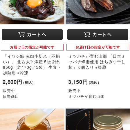
お届け日の指定が可能です
お届け日の指定が可能です
「イワシ鯨 赤肉小切れ（不揃
ミツバチが育む山郷 「日本ミ
い）」 北西太平洋産 5袋 計約
ツバチ蜂蜜使用 はちみつ干し
850g（約170g／5袋） 生食・
柿」 6個入り ※冷蔵
加熱用 ※冷凍
2,800円
3,150円
（税込）
（税込）
販売中
販売中
日野商店
ミツバチが育む山郷