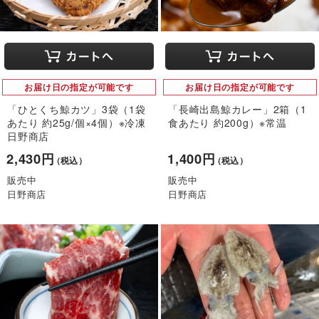
お届け日の指定が可能です
お届け日の指定が可能です
「ひとくち鯨カツ」3袋（1袋
「長崎出島鯨カレー」2箱（1
あたり 約25g/個×4個）※冷凍
食あたり 約200g）※常温
日野商店
2,430円
1,400円
（税込）
（税込）
販売中
販売中
日野商店
日野商店