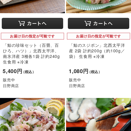
お届け日の指定が可能です
お届け日の指定が可能です
「鯨の珍味セット（百畳、百
「鯨のスジポン」北西太平洋
ひろ、ハツ）」北西太平洋、
産 2袋 計約200g（約100g／
南氷洋産 3種各1袋 計約240g
袋） 生食用 ※冷凍
生食用 ※冷凍
5,400円
1,080円
（税込）
（税込）
販売中
販売中
日野商店
日野商店