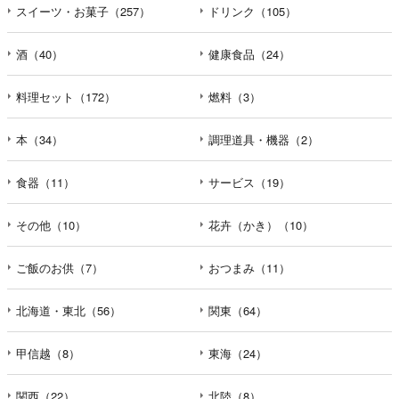
スイーツ・お菓子（257）
ドリンク（105）
酒（40）
健康食品（24）
料理セット（172）
燃料（3）
本（34）
調理道具・機器（2）
食器（11）
サービス（19）
その他（10）
花卉（かき）（10）
ご飯のお供（7）
おつまみ（11）
北海道・東北（56）
関東（64）
甲信越（8）
東海（24）
関西（22）
北陸（8）