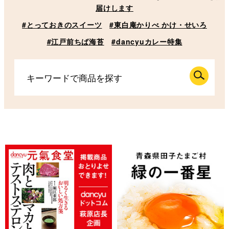
届けします
#とっておきのスイーツ
#東白庵かりべ かけ・せいろ
#江戸前ちば海苔
#dancyuカレー特集