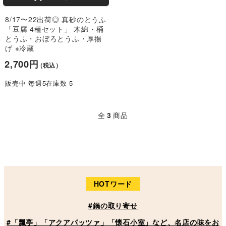
8/17〜22出荷◎ 真砂のとうふ
「豆腐 4種セット」 木綿・桶
とうふ・おぼろとうふ・厚揚
げ ※冷蔵
2,700円
（税込）
販売中 毎週5在庫数 5
全
3
商品
HOTワード
#鍋の取り寄せ
#「瓢亭」「アクアパッツァ」「懐石小室」など、名店の味をお