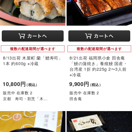
複数の配達期間が選べます
複数の配達期間が選べます
8/13出荷 木屋町 蘭「鱧寿司」
8/21出荷 福岡県小倉 田舎庵
1本 約600g ※冷蔵
「鰻の蒲焼き」養殖鰻 国産・
台湾産 1折 約225g 2〜3人前
※冷蔵
10,800円
9,900円
（税込）
（税込）
販売中 在庫数 2
販売中 在庫数 2
京都 寿司・割烹「木...
田舎庵