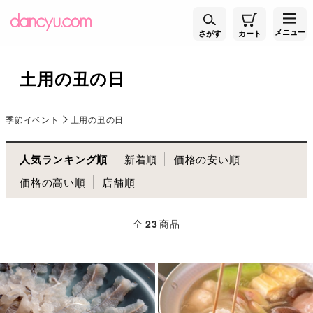
メニュー
さがす
カート
土用の丑の日
季節イベント
土用の丑の日
人気ランキング順
新着順
価格の安い順
価格の高い順
店舗順
全
23
商品