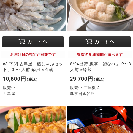
お届け日の指定が可能です
複数の配達期間が選べます
c3 下関 古串屋「鱧しゃぶセッ
8/24出荷 瓢亭「鱧なべ」 2〜3
ト」3〜4人前 鍋用 ※冷蔵
人前 ※冷蔵
10,800円
29,700円
（税込）
（税込）
販売中
販売中 在庫数 2
古串屋
瓢亭日比谷店