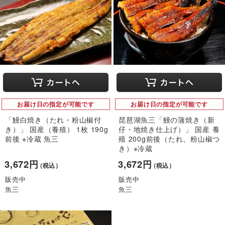
お届け日の指定が可能です
お届け日の指定が可能です
「鰻白焼き（たれ・粉山椒付
琵琶湖魚三「鰻の蒲焼き（新
き）」 国産（養殖） 1枚 190g
仔・地焼き仕上げ）」 国産 養
前後 ※冷蔵 魚三
殖 200g前後（たれ、粉山椒つ
き）※冷蔵
3,672円
3,672円
（税込）
（税込）
販売中
販売中
魚三
魚三