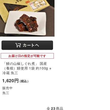
お届け日の指定が可能です
「鰻の山椒しぐれ煮」 国産
（養殖）鰻使用 1袋 約100g ※
冷蔵 魚三
1,620円
（税込）
販売中
魚三
全
23
商品