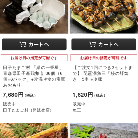
お届け日の指定が可能です
お届け日の指定が可能です
田子たまご村 「緑の一番星」
【ご注文1回につき2セットま
青森県田子産鶏卵 計36個（6
で】 琵琶湖魚三「鰻の肝焼
個×6パック）※常温 #食の宝庫
き」5串 ※冷蔵
あおもり
7,680円
1,620円
（税込）
（税込）
販売中
販売中
田子たまご村（卵販売店）
魚三