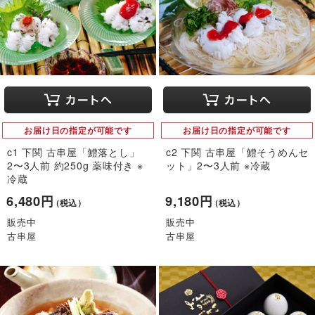
お届け日の指定が可能です
お届け日の指定が可能です
c1 下関 古串屋「鱧落とし」
c2 下関 古串屋「鱧そうめんセ
2〜3人前 約250g 薬味付き ※
ット」2〜3人前 ※冷蔵
冷蔵
6,480円
9,180円
（税込）
（税込）
販売中
販売中
古串屋
古串屋