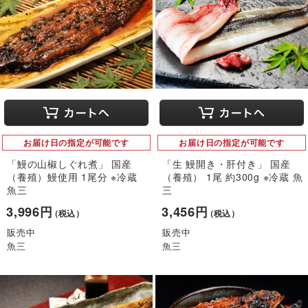
お届け日の指定が可能です
お届け日の指定が可能です
「鰻の山椒しぐれ煮」 国産
「生 鰻開き・肝付き」 国産
（養殖）鰻使用 1尾分 ※冷蔵
（養殖） 1尾 約300g ※冷蔵 魚
魚三
三
3,996円
3,456円
（税込）
（税込）
販売中
販売中
魚三
魚三