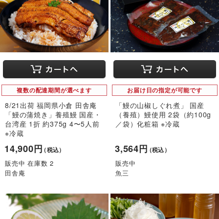
複数の配達期間が選べます
お届け日の指定が可能です
8/21出荷 福岡県小倉 田舎庵
「鰻の山椒しぐれ煮」 国産
「鰻の蒲焼き」養殖鰻 国産・
（養殖）鰻使用 2袋（約100g
台湾産 1折 約375g 4〜5人前
／袋）化粧箱 ※冷蔵
※冷蔵
14,900円
3,564円
（税込）
（税込）
販売中 在庫数 2
販売中
田舎庵
魚三