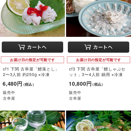
お届け日の指定が可能です
お届け日の指定が可能です
cf1 下関 古串屋「鱧落とし」
cf3 下関 古串屋「鱧しゃぶセ
2〜3人前 約250g ※冷凍
ット」3〜4人前 鍋用 ※冷凍
6,480円
10,800円
（税込）
（税込）
販売中
販売中
古串屋
古串屋