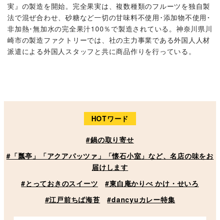
実』の製造を開始。完全果実は、複数種類のフルーツを独自製
法で混ぜ合わせ、砂糖など一切の甘味料不使用･添加物不使用･
非加熱･無加水の完全果汁100％で製造されている。神奈川県川
崎市の製造ファクトリーでは、社の主力事業である外国人人材
派遣による外国人スタッフと共に商品作りを行っている。
HOTワード
#鍋の取り寄せ
#「瓢亭」「アクアパッツァ」「懐石小室」など、名店の味をお
届けします
#とっておきのスイーツ
#東白庵かりべ かけ・せいろ
#江戸前ちば海苔
#dancyuカレー特集