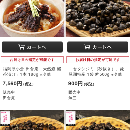
お届け日の指定が可能です
お届け日の指定が可能です
福岡県小倉 田舎庵「天然鰻 鰻
「セタシジミ（砂抜き）」琵
茶漬け」1本 180g ※冷凍
琶湖特産 1袋 約500g ※冷凍
7,560円
900円
（税込）
（税込）
販売中
販売中
田舎庵
魚三