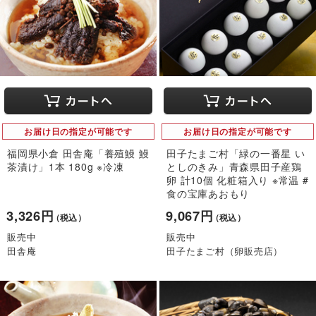
お届け日の指定が可能です
お届け日の指定が可能です
福岡県小倉 田舎庵「養殖鰻 鰻
田子たまご村「緑の一番星 い
茶漬け」1本 180g ※冷凍
としのきみ」青森県田子産鶏
卵 計10個 化粧箱入り ※常温 #
食の宝庫あおもり
3,326円
9,067円
（税込）
（税込）
販売中
販売中
田舎庵
田子たまご村（卵販売店）