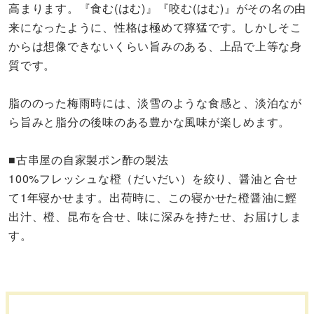
高まります。『食む(はむ)』『咬む(はむ)』がその名の由
来になったように、性格は極めて獰猛です。しかしそこ
からは想像できないくらい旨みのある、上品で上等な身
質です。
脂ののった梅雨時には、淡雪のような食感と、淡泊なが
ら旨みと脂分の後味のある豊かな風味が楽しめます。
■古串屋の自家製ポン酢の製法
100%フレッシュな橙（だいだい）を絞り、醤油と合せ
て1年寝かせます。出荷時に、この寝かせた橙醤油に鰹
出汁、橙、昆布を合せ、味に深みを持たせ、お届けしま
す。