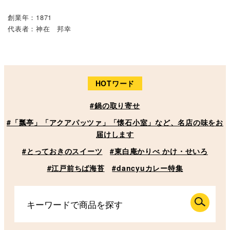
創業年：1871
代表者：神在 邦幸
HOTワード
#鍋の取り寄せ
#「瓢亭」「アクアパッツァ」「懐石小室」など、名店の味をお
届けします
#とっておきのスイーツ
#東白庵かりべ かけ・せいろ
#江戸前ちば海苔
#dancyuカレー特集