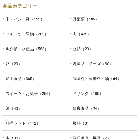
商品カテゴリー
米・パン・麺（125）
野菜類（109）
フルーツ・果物（209）
肉（475）
魚介類・水産品（583）
豆類（20）
卵（29）
乳製品・チーズ（60）
加工食品（305）
調味料・香辛料・油（64）
スイーツ・お菓子（256）
ドリンク（105）
酒（40）
健康食品（24）
料理セット（172）
燃料（3）
本（34）
調理道具・機器（2）