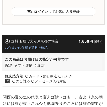
ログインしてお気に入り登録
送料 お届け先が東京都の場合
1,650円
(税込)
お住まいの住所で送料を確認
この商品はお届け日の指定が可能です
配送 ヤマト運輸（山口）
お支払方法
カード
銀行振込
代引き
〇
×
〇
のし対応
メッセージ入れ対応
〇
〇
関西の夏の魚の代表と言えば鱧（はも）。古より京の朝
廷には鱧が献上され今も祇園祭りのころには鱧の需要が