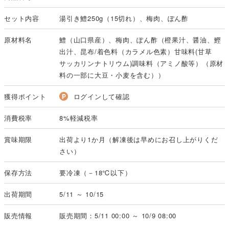
セット内容
湯引き鱧250g（15切れ）、梅肉、ぽん酢
原材料名
鱧（山口県産）、梅肉、ぽん酢（橙果汁、醤油、鰹
出汁、昆布/着色料（カラメル色素）甘味料(甘草
サッカリンナトリウム)調味料（アミノ酸等）（原材
料の一部に大豆・小麦を含む））
獲得ポイント
ログインして確認
消費税率
8%軽減税率
賞味期限
出荷より1か月（解凍後は早めにお召し上がりくだ
さい）
保存方法
要冷凍（－18℃以下）
出荷期間
5/11 ～ 10/15
販売情報
販売期間：5/11 00:00 ～ 10/9 08:00