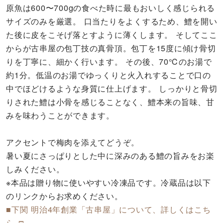
原魚は600〜700gの食べた時に最もおいしく感じられる
サイズのみを厳選。 口当たりをよくするため、鱧を開い
た後に皮をこそげ落とすように薄くします。 そしてここ
からが古串屋の包丁技の真骨頂。包丁を15度に傾け骨切
りを丁寧に、細かく行います。 その後、70℃のお湯で
約1分。低温のお湯でゆっくりと火入れすることで口の
中でほどけるような身質に仕上げます。 しっかりと骨切
りされた鱧は小骨を感じることなく、鱧本来の旨味、甘
みを味わうことができます。
アクセントで梅肉を添えてどうぞ。
暑い夏にさっぱりとした中に深みのある鱧の旨みをお楽
しみください。
※本品は贈り物に使いやすい冷凍品です。冷蔵品は以下
のリンクからお求めください。
■下関 明治4年創業「古串屋」について、詳しくはこち
ら