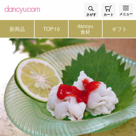
メニュー
さがす
カート
dancyu
新商品
TOP10
ギフト
食材