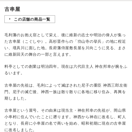
古串屋
この店舗の商品一覧
毛利藩のお抱え宿として栄え、後に維新の志士や明治の偉人が集っ
た古串屋（こぐしや）。高杉晋作らの「功山寺の挙兵」の地に程近
い、壇具川に面した地。長府藩侍屋敷長屋を川向こうに見る、まさ
に維新回天の舞台の一部と言えます。
料亭としての創業は明治四年。現在は六代目主人 神在邦幸が腕をふ
るいます。
古串屋の先祖は、毛利によって滅ぼされた尼子の重臣 神西三郎左衛
門。尼子の滅亡後、神西一族は散り散りに各地に移り住み、再興を
期しました。
古串屋という屋号。その由来は現当主・神在邦幸の先祖が、岡山県
小串村に住んでいたことに遡ります。神西から神在に改名し、町人
となり、長府に小串屋の名で商いを始め、昭和初期に現在の古串屋
に改名しました。