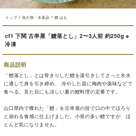
トップ
魚介類・水産品
鱧 はも
cf1 下関 古串屋「鱧落とし」2〜3人前 約250g ※
冷凍
商品説明
「鱧落とし」とは骨きりした鱧を湯引きしてさっと氷水
に通して身を引き締め、 冷やした器に梅肉や薬味などで
食べる、見た目にも涼しい夏の鱧料理の定番です。
山口県内で獲れた「鱧」を古串屋の技で口の中でほろり
と崩れる食感に仕上げました。小骨の多い鱧ですが、ほ
とんど気になりません。