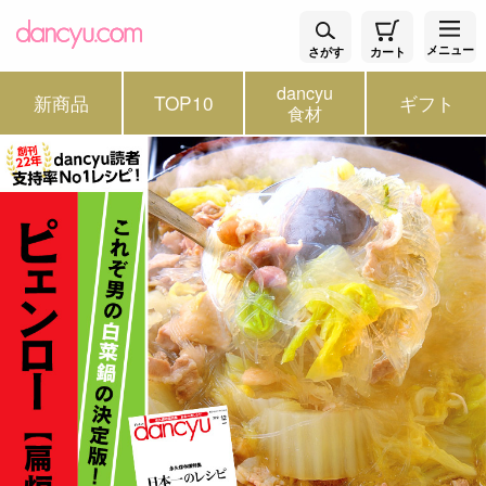
メニュー
さがす
カート
dancyu
新商品
TOP10
ギフト
食材