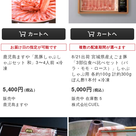
お届け日の指定が可能です
複数の配達期間が選べます
鹿児島ますや「黒豚しゃぶし
8/21出荷 宮城県産えごま豚
ゃぶセット 和」3〜4人前 ※冷
「3部位食べ比べセット（バ
凍
ラ・モモ・ロース）」しゃぶ
しゃぶ用 各約100g 計約300g
ぽん酢1本付 ※冷凍
5,400円
5,000円
（税込）
（税込）
販売中
販売中 在庫数 5
鹿児島ますや
株式会社CUEL