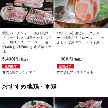
渡辺バークシャー・純粋黒豚
12/15出荷 渡辺バークシャ
「しゃぶしゃぶ3種セット（バ
ー・純粋黒豚「ロース」 しゃ
ラ・肩ロース・ロース）」各
ぶしゃぶ用 約300ｇ ※冷凍
約300ｇ 計約900g 化粧箱 ※冷
凍
5,400円
1,900円
（税込）
（税込）
販売終了
販売終了
株式会社プラチナエイト
株式会社プラチナエイト
おすすめ地鶏・軍鶏