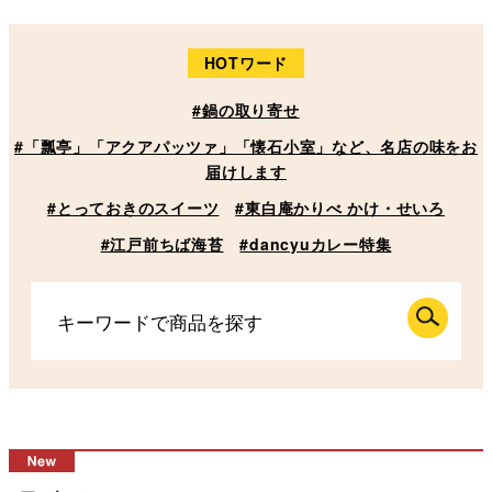
HOTワード
#鍋の取り寄せ
#「瓢亭」「アクアパッツァ」「懐石小室」など、名店の味をお
届けします
#とっておきのスイーツ
#東白庵かりべ かけ・せいろ
#江戸前ちば海苔
#dancyuカレー特集