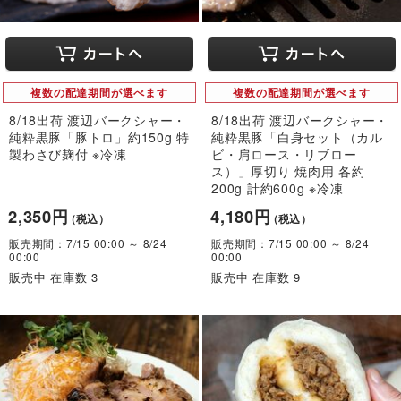
複数の配達期間が選べます
複数の配達期間が選べます
8/18出荷 渡辺バークシャー・
8/18出荷 渡辺バークシャー・
純粋黒豚「豚トロ」約150g 特
純粋黒豚「白身セット（カル
製わさび麹付 ※冷凍
ビ・肩ロース・リブロー
ス）」厚切り 焼肉用 各約
200g 計約600g ※冷凍
2,350円
4,180円
（税込）
（税込）
販売期間：7/15 00:00 ～ 8/24
販売期間：7/15 00:00 ～ 8/24
00:00
00:00
販売中 在庫数 3
販売中 在庫数 9