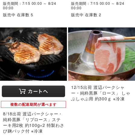
販売期間：7/15 00:00 ～ 8/24
販売期間：7/15 00:00 ～ 8/24
00:00
00:00
販売中 在庫数 5
販売中 在庫数 2
12/15出荷 渡辺バークシャ
ー・純粋黒豚「ロース」 しゃ
ぶしゃぶ用 約300ｇ ※冷凍
複数の配達期間が選べます
8/18出荷 渡辺バークシャー・
純粋黒豚「リブロース」ステ
ーキ用2枚 約100g×2 特製わさ
び麹パック付 ※冷凍