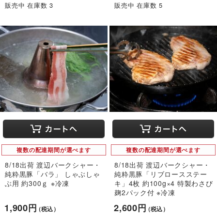
販売中 在庫数 3
販売中 在庫数 5
複数の配達期間が選べます
複数の配達期間が選べます
8/18出荷 渡辺バークシャー・
8/18出荷 渡辺バークシャー・
純粋黒豚「バラ」 しゃぶしゃ
純粋黒豚「リブロースステー
ぶ用 約300ｇ ※冷凍
キ」4枚 約100g×4 特製わさび
麹2パック付 ※冷凍
1,900円
2,600円
（税込）
（税込）