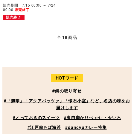
販売期間：7/15 00:00 ～ 7/24
00:00
販売終了
販売終了
全
19
商品
HOTワード
#鍋の取り寄せ
#「瓢亭」「アクアパッツァ」「懐石小室」など、名店の味をお
届けします
#とっておきのスイーツ
#東白庵かりべ かけ・せいろ
#江戸前ちば海苔
#dancyuカレー特集