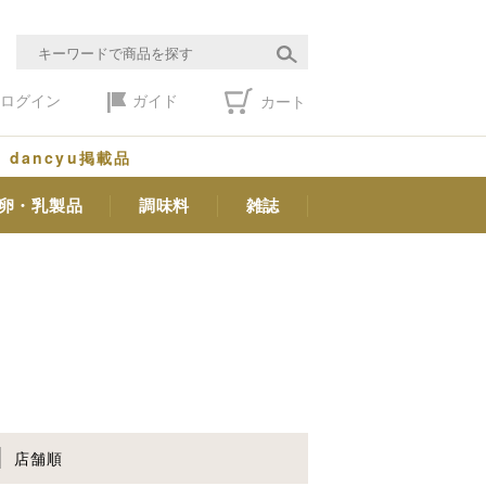
ログイン
ガイド
カート
dancyu掲載品
卵・乳製品
調味料
雑誌
店舗順