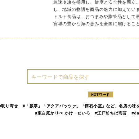
急速冷凍を採用し、鮮度と安全性を両立
し、地域の物語を商品の魅力に加えてい
トルト食品は、おつまみや贈答品として
宮城の豊かな海の恵みを全国に届けるこ
HOTワード
の取り寄せ
#「瓢亭」「アクアパッツァ」「懐石小室」など、名店の味
#東白庵かりべ かけ・せいろ
#江戸前ちば海苔
#d