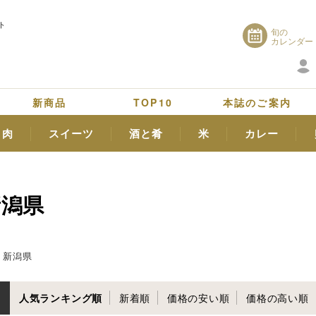
ト
旬の
カレンダー
新商品
TOP10
本誌のご案内
肉
スイーツ
酒と肴
米
カレー
新潟県
新潟県
人気ランキング順
新着順
価格の安い順
価格の高い順