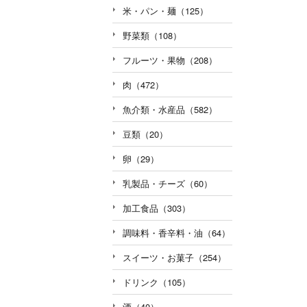
米・パン・麺（125）
野菜類（108）
フルーツ・果物（208）
肉（472）
魚介類・水産品（582）
豆類（20）
卵（29）
乳製品・チーズ（60）
加工食品（303）
調味料・香辛料・油（64）
スイーツ・お菓子（254）
ドリンク（105）
酒（40）