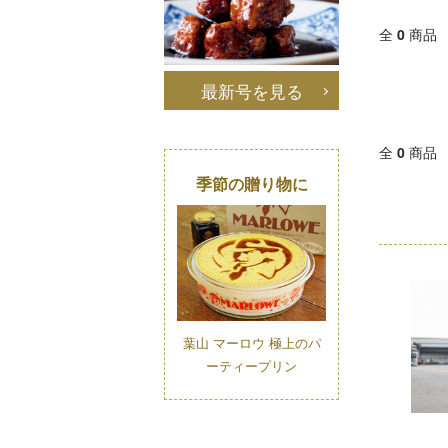
全
0
商品
最新号を見る
全
0
商品
季節の贈り物に
葉山 マーロウ 極上のパ
ーティープリン