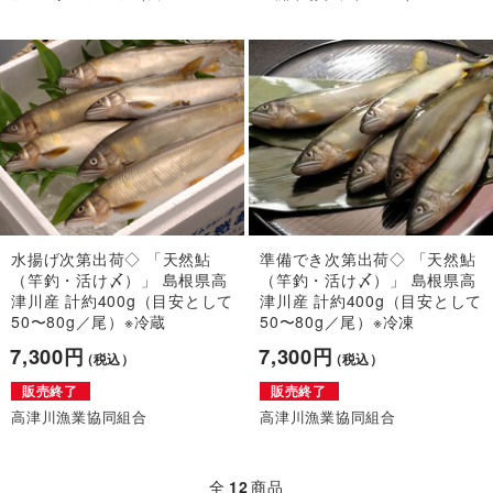
水揚げ次第出荷◇ 「天然鮎
準備でき次第出荷◇ 「天然鮎
（竿釣・活け〆）」 島根県高
（竿釣・活け〆）」 島根県高
津川産 計約400g（目安として
津川産 計約400g（目安として
50〜80g／尾）※冷蔵
50〜80g／尾）※冷凍
7,300円
7,300円
（税込）
（税込）
販売終了
販売終了
高津川漁業協同組合
高津川漁業協同組合
全
12
商品