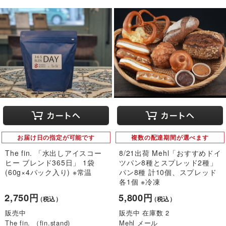
お届け日の指定が可能です
複数の配達期間が選べます
The fin. 「水出しアイスコー
8/21出荷 Mehl「おすすめドイ
ヒー ブレンド365日」 1袋
ツパン8種とスプレッド2種」
(60g×4パック入り) ※常温
パン8種 計10個、スプレッド
各1個 ※冷凍
2,750円
5,800円
（税込）
（税込）
販売中
販売中 在庫数 2
The fin. （fin.stand)
Mehl メール