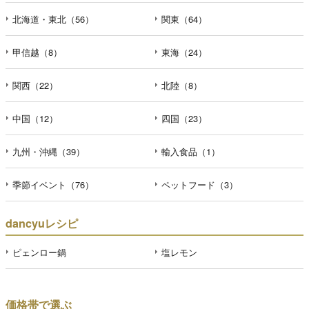
北海道・東北（56）
関東（64）
甲信越（8）
東海（24）
関西（22）
北陸（8）
中国（12）
四国（23）
九州・沖縄（39）
輸入食品（1）
季節イベント（76）
ペットフード（3）
dancyuレシピ
ピェンロー鍋
塩レモン
価格帯で選ぶ