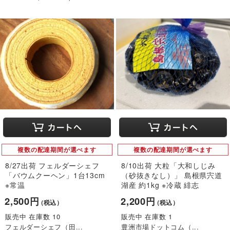
複数の配達期間が選べます
複数の配達期間が選べます
8/27出荷 フェルダーシェフ
8/10出荷 大粒「大和しじみ
「バウムクーヘン」1台13cm
（砂抜きなし）」 島根県宍道
※常温
湖産 約1kg ※冷蔵 緋志
2,500円
2,200円
（税込）
（税込）
販売中 在庫数 10
販売中 在庫数 1
フェルダーシェフ（田...
豊洲市場ドットコム（...