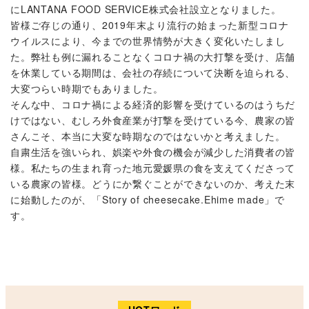
にLANTANA FOOD SERVICE株式会社設立となりました。
皆様ご存じの通り、2019年末より流行の始まった新型コロナ
ウイルスにより、今までの世界情勢が大きく変化いたしまし
た。弊社も例に漏れることなくコロナ禍の大打撃を受け、店舗
を休業している期間は、会社の存続について決断を迫られる、
大変つらい時期でもありました。
そんな中、コロナ禍による経済的影響を受けているのはうちだ
けではない、むしろ外食産業が打撃を受けている今、農家の皆
さんこそ、本当に大変な時期なのではないかと考えました。
自粛生活を強いられ、娯楽や外食の機会が減少した消費者の皆
様。私たちの生まれ育った地元愛媛県の食を支えてくださって
いる農家の皆様。どうにか繋ぐことができないのか、考えた末
に始動したのが、「Story of cheesecake.Ehime made」で
す。