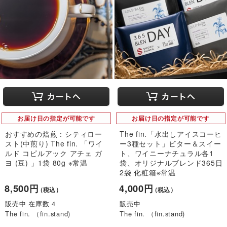
お届け日の指定が可能です
お届け日の指定が可能です
おすすめの焙煎：シティロー
The fin.「水出しアイスコーヒ
スト(中煎り) The fin. 「ワイ
ー3種セット」ビター＆スイー
ルド コピルアック アチェ ガ
ト、ワイニーナチュラル各1
ヨ (豆) 」1袋 80g ※常温
袋、オリジナルブレンド365日
2袋 化粧箱※常温
8,500円
4,000円
（税込）
（税込）
販売中 在庫数 4
販売中
The fin. （fin.stand)
The fin. （fin.stand)