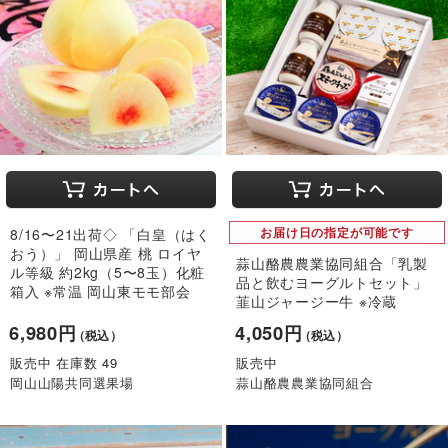
8/16〜21出荷◇ 「白皇（はく
お届け日の指定が可能です
おう）」 岡山県産 桃 ロイヤ
蒜山酪農農業協同組合「乳製
ル等級 約2kg（5〜8玉）化粧
品と飲むヨーグルトセット」
箱入 ※常温 岡山東モモ部会
韮山ジャージー牛 ※冷蔵
6,980円
4,050円
（税込）
（税込）
販売中 在庫数 49
販売中
岡山山陽共同選果場
蒜山酪農農業協同組合