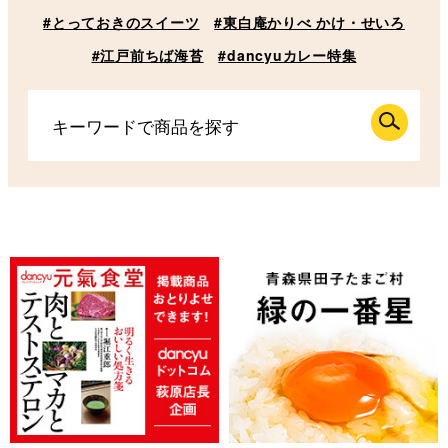
#とっておきのスイーツ
#東白庵かりべ かけ・せいろ
#江戸前ちば海苔
#dancyuカレー特集