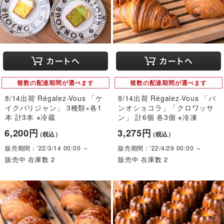
複数の配達期間が選べます
複数の配達期間が選べます
8/14出荷 Régalez-Vous 「ケ
8/14出荷 Régalez-Vous 「パ
イクパリジャン」 3種類×各1
ンオショコラ」「クロワッサ
本 計3本 ※冷蔵
ン」 計6個 各3個 ※冷凍
6,200円
3,275円
（税込）
（税込）
販売期間：'22/3/14 00:00 ～
販売期間：'22/4/29 00:00 ～
販売中 在庫数 2
販売中 在庫数 2