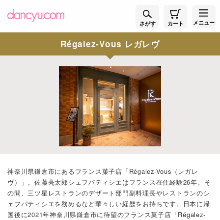
メニュー
さがす
カート
Régalez-Vous レガレヴ
神奈川県鎌倉市にあるフランス菓子店「Régalez-Vous（レガレ
ヴ）」。佐藤亮太郎シェフパティシエはフランス在住経験26年。そ
の間、三ツ星レストランのデザート部門副料理長やレストランのシ
ェフパティシエを務めるなど華々しい経歴をお持ちです。日本に帰
国後に2021年神奈川県鎌倉市に待望のフランス菓子店「Régalez-