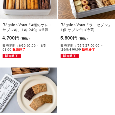
Régalez-Vous「4種のサレ・
Régalez-Vous「ラ・セゾン」
サブレ缶」1缶 240g ※常温
1個 サブレ缶 ※冷蔵
4,700円
5,800円
（税込）
（税込）
販売期間：6/30 00:00 ～ 8/5
販売期間：'25/6/27 00:00 ～
08:00
'25/8/4 00:00
販売終了
販売終了
販売終了
販売終了