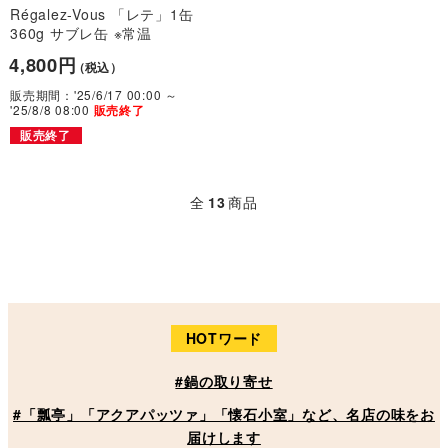
Régalez-Vous 「レテ」1缶
360g サブレ缶 ※常温
4,800円
（税込）
販売期間：'25/6/17 00:00 ～
'25/8/8 08:00
販売終了
販売終了
全
13
商品
HOTワード
#鍋の取り寄せ
#「瓢亭」「アクアパッツァ」「懐石小室」など、名店の味をお
届けします