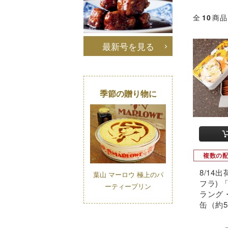
全
10
商品
最新号を見る
季節の贈り物に
複数の
8/14出荷
葉山 マーロウ 極上のパ
フラ)
ーティープリン
ラング
缶（約5