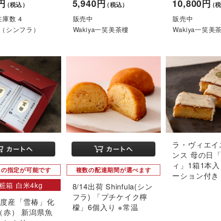
0円
5,940円
10,800円
（税込）
（税込）
（
在庫数 4
販売中
販売中
ula（シンフラ）
Wakiya一笑美茶樓
Wakiya一笑美
ラ・ヴィエイ
ンス 母の日
ィ」1箱1本入
日の指定が可能です
複数の配達期間が選べます
ーション付き 
粧箱 白米4kg
8/14出荷 Shinfula(シン
フラ) 「プチケイク檸
年度産「雪椿」化
檬」6個入り ※常温
（赤） 新潟県魚