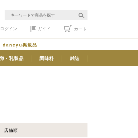
ログイン
ガイド
カート
dancyu掲載品
卵・乳製品
調味料
雑誌
店舗順