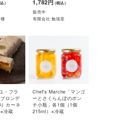
1,782円
税込）
（税込）
販売中
茶樓
有限会社 勉強堂
ユ・フラ
Chef's Marche「マンゴ
「ブロンデ
ーとさくらんぼのポン
り カーネ
チ小瓶」各1個（1個
※冷蔵
215ml）※冷蔵