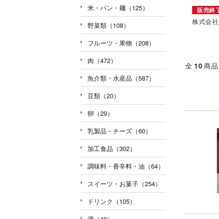
米・パン・麺（125）
販売終
株式会社
野菜類（108）
フルーツ・果物（208）
肉（472）
全
10
商品
魚介類・水産品（587）
豆類（20）
卵（29）
乳製品・チーズ（60）
加工食品（302）
調味料・香辛料・油（64）
スイーツ・お菓子（254）
ドリンク（105）
酒（40）