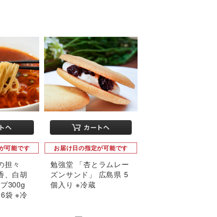
が可能です
お届け日の指定が可能です
種の担々
勉強堂 「杏とラムレー
辣香、白胡
ズンサンド」 広島県 5
プ300g
個入り ※冷蔵
 6袋 ※冷