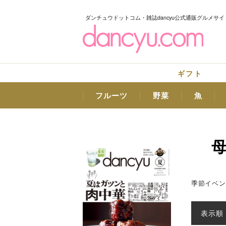
ダンチュウドットコム・雑誌dancyu公式通販グルメサイ
ギフト
フルーツ
野菜
魚
季節イベン
表示順