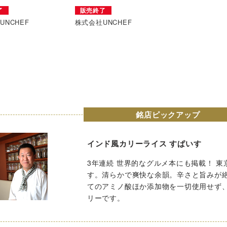
了
販売終了
UNCHEF
株式会社UNCHEF
銘店ピックアップ
インド風カリーライス すぱいす
3年連続 世界的なグルメ本にも掲載！ 
す。清らかで爽快な余韻。辛さと旨みが
てのアミノ酸ほか添加物を一切使用せず
リーです。