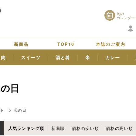
ト
旬の
カレンダー
新商品
TOP10
本誌のご案内
肉
スイーツ
酒と肴
米
カレー
母の日
ト
母の日
人気ランキング順
新着順
価格の安い順
価格の高い順