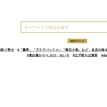
HOTワード
の取り寄せ
#「瓢亭」「アクアパッツァ」「懐石小室」など、名店の味
#東白庵かりべ かけ・せいろ
#江戸前ちば海苔
#d