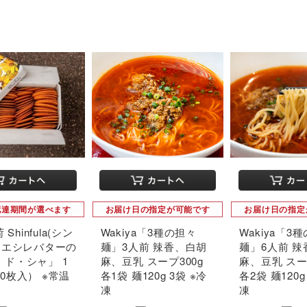
配達期間が選べます
お届け日の指定が可能です
お届け日の指定
 Shinfula(シン
Wakiya「3種の担々
Wakiya「3
 「エシレバターの
麺」3人前 辣香、白胡
麺」6人前 
・ド・シャ」 1
麻、豆乳 スープ300g
麻、豆乳 スー
0枚入） ※常温
各1袋 麺120g 3袋 ※冷
各2袋 麺120g
凍
凍