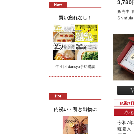
3,78
販売中 
買い忘れなし！
Shinf
年４回 dancyu予約購読
お届け
内祝い・引き出物に
赤化
令和7
粧箱入