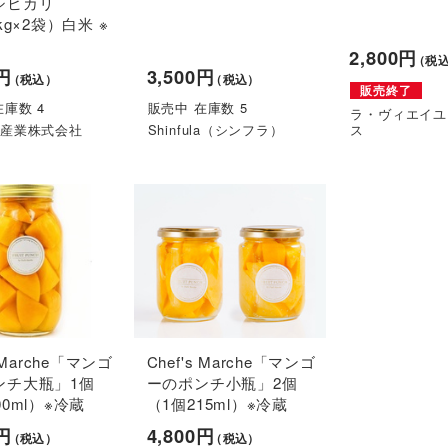
シヒカリ
kg×2袋）白米 ※
2,800円
（税
0円
3,500円
（税込）
（税込）
販売終了
在庫数 4
販売中 在庫数 5
ラ・ヴィエイユ
椿産業株式会社
Shinfula（シンフラ）
ス
s Marche「マンゴ
Chef's Marche「マンゴ
ンチ大瓶」1個
ーのポンチ小瓶」2個
00ml）※冷蔵
（1個215ml）※冷蔵
0円
4,800円
（税込）
（税込）