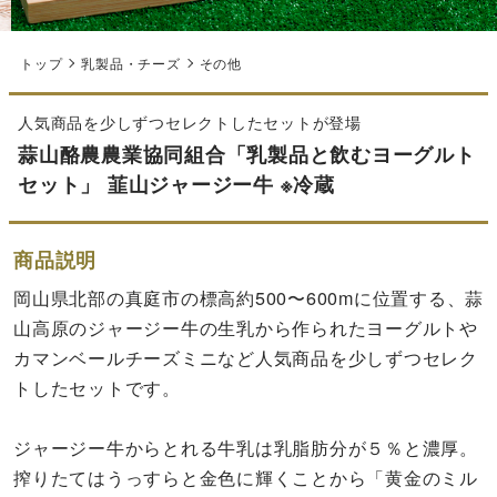
トップ
乳製品・チーズ
その他
人気商品を少しずつセレクトしたセットが登場
蒜山酪農農業協同組合「乳製品と飲むヨーグルト
セット」 韮山ジャージー牛 ※冷蔵
商品説明
岡山県北部の真庭市の標高約500〜600mに位置する、蒜
山高原のジャージー牛の生乳から作られたヨーグルトや
カマンベールチーズミニなど人気商品を少しずつセレク
トしたセットです。
ジャージー牛からとれる牛乳は乳脂肪分が５％と濃厚。
搾りたてはうっすらと金色に輝くことから「黄金のミル