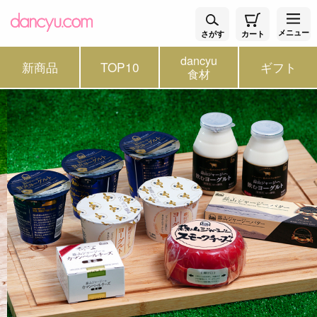
メニュー
さがす
カート
dancyu
新商品
TOP10
ギフト
食材