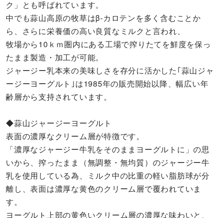
ク」とも呼ばれています。
中でも蒜山高原の牧草はβ-カロテンを多く含むことか
ら、さらに栄養価の高い良質なミルクと言われ、
牧場から10ｋｍ圏内にある工場で搾りたてを鮮度を保っ
たまま製造・加工が可能。
ジャージー乳本来の美味しさを存分に活かした｢蒜山ジャ
ージーヨーグルト｣は1985年の販売開始以降、幅広い年
齢層から支持されています。
◆蒜山ジャージーヨーグルト
表面の濃厚なクリーム層が特徴です。
「濃厚なジャージー牛乳をそのままヨーグルトに」の思
いから、搾ったまま（無調整・無均質）のジャージー牛
乳を使用している為、ミルク中の比重の軽い脂肪球が分
離し、表面は濃厚な黄色のクリーム層で覆われていま
す。
ヨーグルト上部の黄色いクリーム層の濃厚な味わいと、