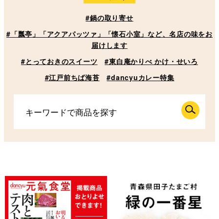
#鍋の取り寄せ
#「瓢亭」「アクアパッツァ」「懐石小室」など、名店の味をお
届けします
#とっておきのスイーツ
#東白庵かりべ かけ・せいろ
#江戸前ちば海苔
#dancyuカレー特集