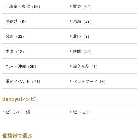
北海道・東北（56）
関東（64）
甲信越（8）
東海（23）
関西（22）
北陸（8）
中国（12）
四国（22）
九州・沖縄（39）
輸入食品（1）
季節イベント（74）
ペットフード（3）
dancyuレシピ
ピェンロー鍋
塩レモン
価格帯で選ぶ