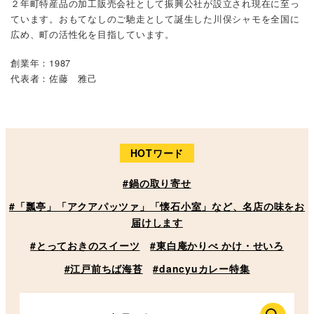
２年町特産品の加工販売会社として振興公社が設立され現在に至っ
ています。おもてなしのご馳走として誕生した川俣シャモを全国に
広め、町の活性化を目指しています。
創業年：1987
代表者：佐藤 雅己
HOTワード
#鍋の取り寄せ
#「瓢亭」「アクアパッツァ」「懐石小室」など、名店の味をお
届けします
#とっておきのスイーツ
#東白庵かりべ かけ・せいろ
#江戸前ちば海苔
#dancyuカレー特集