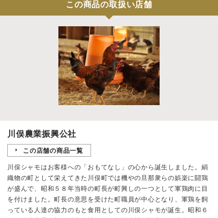
この商品の取扱い店舗
川俣農業振興公社
この店舗の商品一覧
川俣シャモはお客様への「おもてなし」の心から誕生しました。絹
織物の町として栄えてきた川俣町では機やの旦那衆らの娯楽に闘鶏
が盛んで、昭和５８年当時の町長が町興しの一つとして軍鶏肉に目
を付けました。町長の意思を受けた町職員が中心となり、軍鶏を飼
っている人達の協力のもと食用としての川俣シャモが誕生。昭和６