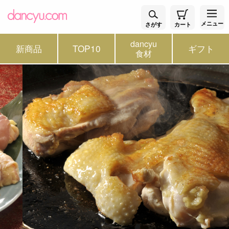
メニュー
さがす
カート
dancyu
新商品
TOP10
ギフト
食材