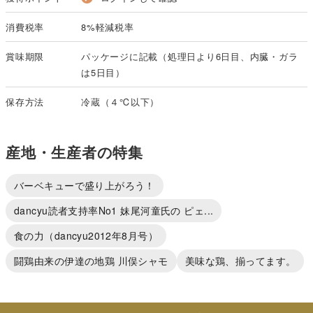
消費税率
8%軽減税率
賞味期限
パッケージに記載（処理日より6日目、内臓・ガラ
は5日目）
保存方法
冷蔵（４℃以下）
産地・生産者の特集
バーベキューで盛り上がろう！
dancyu読者支持率No1 妹尾河童氏の ピェ...
食の力（dancyu2012年8月号）
闘鶏由来の伊達の地鶏 川俣シャモ
美味な鶏、揃ってます。