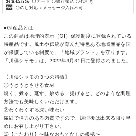
お支払方法
カード
銀行振込
代引き
〇
〇
〇
のし対応
メッセージ入れ不可
〇
×
■GI産品とは
この商品は地理的表示（GI）保護制度に登録されている
特産品です。風土や伝統が育んだ特色ある地域産品を国
が保護している制度で、「地域ブランド」を守ります。
「川俣シャモ」は、2022年3月31日に登録されました。
【川俣シャモの３つの特徴】
①うきうきさせる食材
焼く、煮る、蒸す、炒める、揚げると、どのような調理
方法でも美味しくいただけます。
②わくわくする深い味わい
繊細で弾力のある肉質ですので、調理後は出来る限り早
めにお召し上がり下さい。
③【こだわり】〜味なおもてなしの根拠〜