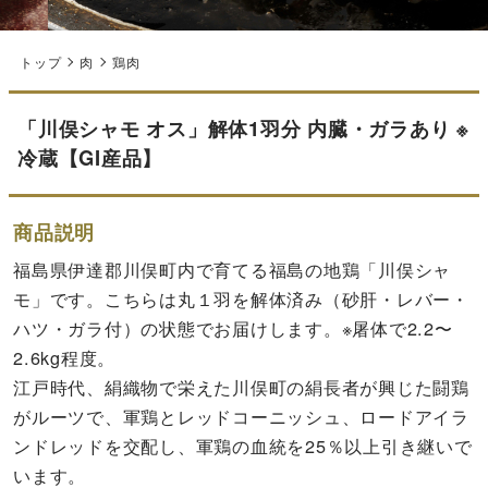
トップ
肉
鶏肉
「川俣シャモ オス」解体1羽分 内臓・ガラあり ※
冷蔵【GI産品】
商品説明
福島県伊達郡川俣町内で育てる福島の地鶏「川俣シャ
モ」です。こちらは丸１羽を解体済み（砂肝・レバー・
ハツ・ガラ付）の状態でお届けします。※屠体で2.2〜
2.6kg程度。
江戸時代、絹織物で栄えた川俣町の絹長者が興じた闘鶏
がルーツで、軍鶏とレッドコーニッシュ、ロードアイラ
ンドレッドを交配し、軍鶏の血統を25％以上引き継いで
います。