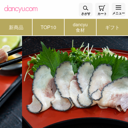
メニュー
さがす
カート
dancyu
新商品
TOP10
ギフト
食材