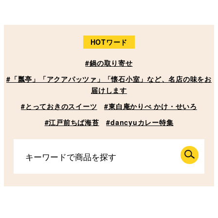
HOTワード
#鍋の取り寄せ
#「瓢亭」「アクアパッツァ」「懐石小室」など、名店の味をお
届けします
#とっておきのスイーツ
#東白庵かりべ かけ・せいろ
#江戸前ちば海苔
#dancyuカレー特集