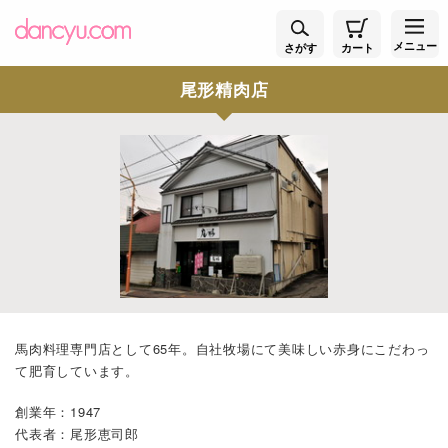
メニュー
さがす
カート
尾形精肉店
馬肉料理専門店として65年。自社牧場にて美味しい赤身にこだわっ
て肥育しています。
創業年：1947
代表者：尾形恵司郎