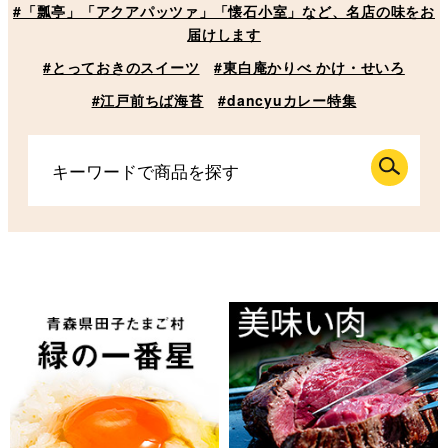
#「瓢亭」「アクアパッツァ」「懐石小室」など、名店の味をお
届けします
#とっておきのスイーツ
#東白庵かりべ かけ・せいろ
#江戸前ちば海苔
#dancyuカレー特集