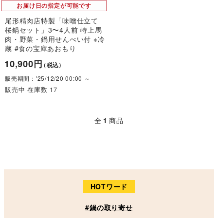
お届け日の指定が可能です
尾形精肉店特製「味噌仕立て
桜鍋セット」3〜4人前 特上馬
肉・野菜・鍋用せんべい付 ※冷
蔵 #食の宝庫あおもり
10,900円
（税込）
販売期間：'25/12/20 00:00 ～
販売中 在庫数 17
全
1
商品
HOTワード
#鍋の取り寄せ