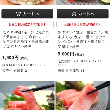
お届け日の指定が可能です
お届け日の指定が可能です
魚体314kg限定・第七光洋丸
魚体289kg限定・住吉丸「天然
「天然本まぐろ 血合い」 アイ
本まぐろ 赤身」 柵200g グラ
ルランド沖漁獲・三崎港水揚
ンドバンク沖漁獲・横須賀港
げ 計約1kg ※冷凍
水揚げ ※冷凍
5,000円
（税込）
1,900円
（税込）
販売期間：7/6 18:00 ～ 12/31
販売期間：'24/10/10 12:00 ～
00:00
販売中 在庫数 2
販売中 在庫数 13