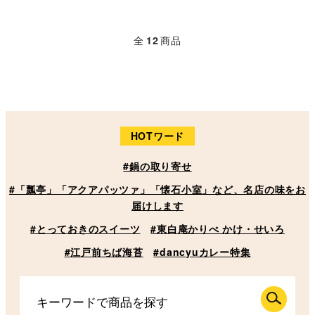
全
12
商品
HOTワード
#鍋の取り寄せ
#「瓢亭」「アクアパッツァ」「懐石小室」など、名店の味をお
届けします
#とっておきのスイーツ
#東白庵かりべ かけ・せいろ
#江戸前ちば海苔
#dancyuカレー特集