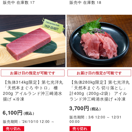
販売中 在庫数 17
販売中 在庫数 18
お届け日の指定が可能です
お届け日の指定が可能です
【魚体314kg限定】第七光洋丸
【魚体280kg限定】第七光洋丸
「天然本まぐろ 中トロ」 柵
「天然本まぐろ 切り落とし」
200g アイルランド沖三崎港水
計400g（200g×2袋） アイル
揚げ ※冷凍
ランド沖三崎港水揚げ ※冷凍
3,700円
（税込）
6,100円
（税込）
販売期間：3/6 12:00 ～ 12/31
販売期間：'24/10/10 12:00 ～
00:00
売り切れ
売り切れ