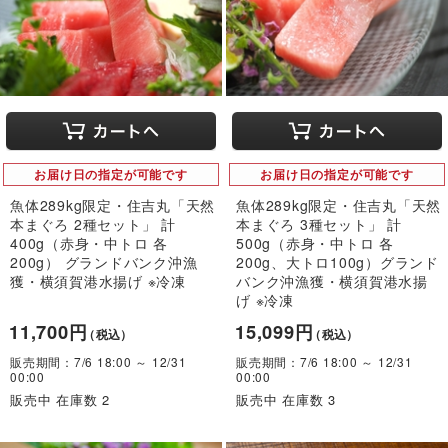
お届け日の指定が可能です
お届け日の指定が可能です
魚体289kg限定・住吉丸「天然
魚体289kg限定・住吉丸「天然
本まぐろ 2種セット」 計
本まぐろ 3種セット」 計
400g（赤身・中トロ 各
500g（赤身・中トロ 各
200g） グランドバンク沖漁
200g、大トロ100g）グランド
獲・横須賀港水揚げ ※冷凍
バンク沖漁獲・横須賀港水揚
げ ※冷凍
11,700円
15,099円
（税込）
（税込）
販売期間：7/6 18:00 ～ 12/31
販売期間：7/6 18:00 ～ 12/31
00:00
00:00
販売中 在庫数 2
販売中 在庫数 3