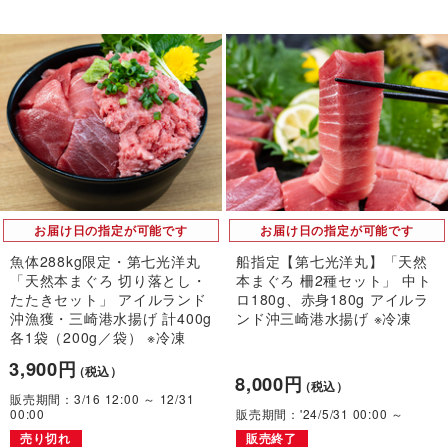
お届け日の指定が可能です
お届け日の指定が可能です
魚体288kg限定・第七光洋丸
船指定【第七光洋丸】「天然
「天然本まぐろ 切り落とし・
本まぐろ 柵2種セット」 中ト
たたきセット」 アイルランド
ロ180g、赤身180g アイルラ
沖漁獲・三崎港水揚げ 計400g
ンド沖三崎港水揚げ ※冷凍
各1袋（200g／袋） ※冷凍
3,900円
（税込）
8,000円
（税込）
販売期間：3/16 12:00 ～ 12/31
00:00
販売期間：'24/5/31 00:00 ～
売り切れ
販売終了