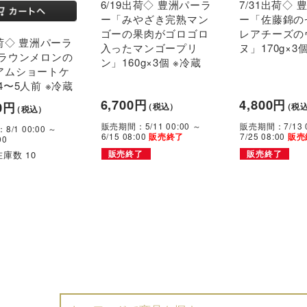
6/19出荷◇ 豊洲パーラ
7/31出荷◇
ー「みやざき完熟マン
ー「佐藤錦の
ゴーの果肉がゴロゴロ
レアチーズの
出荷◇ 豊洲パーラ
入ったマンゴープリ
ヌ」170g×3
クラウンメロンの
ン」160g×3個 ※冷蔵
アムショートケ
4〜5人前 ※冷蔵
6,700円
4,800円
0円
（税込）
（税
（税込）
販売期間：5/11 00:00 ～
販売期間：7/13 0
/1 00:00 ～
6/15 08:00
7/25 08:00
販売終了
販売
00
庫数 10
販売終了
販売終了