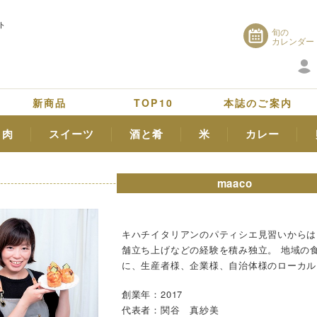
ト
旬の
カレンダー
新商品
TOP10
本誌のご案内
肉
スイーツ
酒と肴
米
カレー
maaco
キハチイタリアンのパティシエ見習いからは
舗立ち上げなどの経験を積み独立。 地域の
に、生産者様、企業様、自治体様のローカル
創業年：2017
代表者：関谷 真紗美