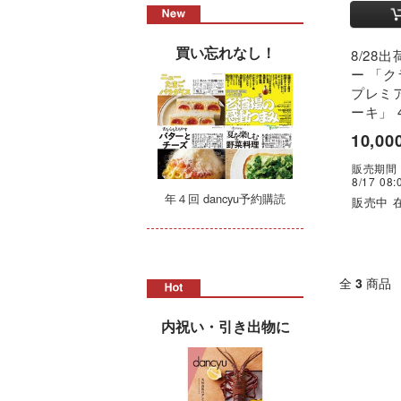
買い忘れなし！
8/28
ー 「
プレミ
ーキ」 
10,00
販売期間：8
8/17 08:
年４回 dancyu予約購読
販売中 在
全
3
商品
内祝い・引き出物に