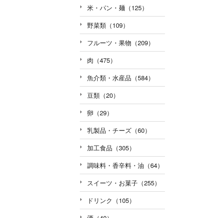
米・パン・麺（125）
野菜類（109）
フルーツ・果物（209）
肉（475）
魚介類・水産品（584）
豆類（20）
卵（29）
乳製品・チーズ（60）
加工食品（305）
調味料・香辛料・油（64）
スイーツ・お菓子（255）
ドリンク（105）
酒（40）