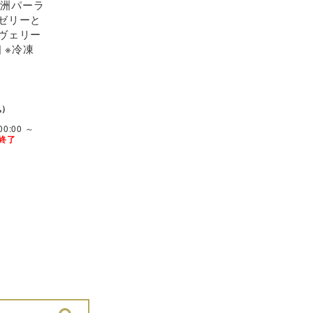
 豊洲パーラ
ゼリーと
ヴェリー
個 ※冷凍
込）
0:00 ～
終了