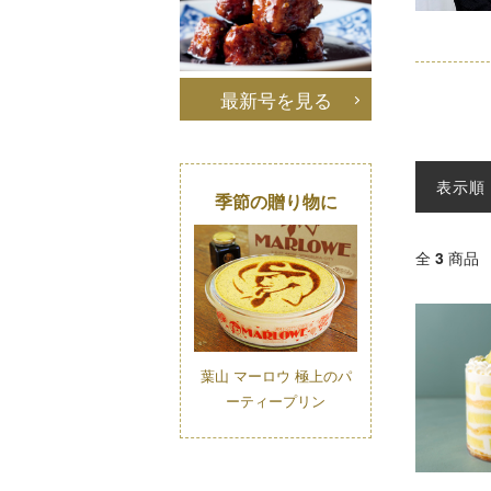
最新号を見る
表示順
季節の贈り物に
全
3
商品
葉山 マーロウ 極上のパ
ーティープリン