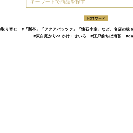
HOTワード
の取り寄せ
#「瓢亭」「アクアパッツァ」「懐石小室」など、名店の味
#東白庵かりべ かけ・せいろ
#江戸前ちば海苔
#d