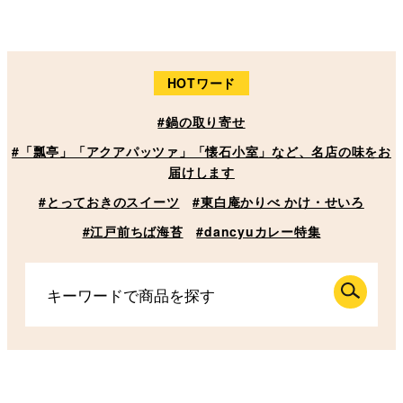
HOTワード
#鍋の取り寄せ
#「瓢亭」「アクアパッツァ」「懐石小室」など、名店の味をお
届けします
#とっておきのスイーツ
#東白庵かりべ かけ・せいろ
#江戸前ちば海苔
#dancyuカレー特集