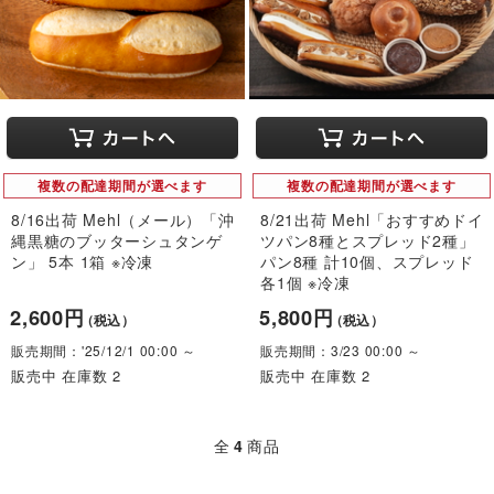
複数の配達期間が選べます
複数の配達期間が選べます
8/16出荷 Mehl（メール）「沖
8/21出荷 Mehl「おすすめドイ
縄黒糖のブッターシュタンゲ
ツパン8種とスプレッド2種」
ン」 5本 1箱 ※冷凍
パン8種 計10個、スプレッド
各1個 ※冷凍
2,600円
5,800円
（税込）
（税込）
販売期間：'25/12/1 00:00 ～
販売期間：3/23 00:00 ～
販売中 在庫数 2
販売中 在庫数 2
全
4
商品