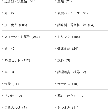
魚介類・水産品（585）
豆類（20）
卵（29）
乳製品・チーズ（60）
加工食品（305）
調味料・香辛料・油（64）
スイーツ・お菓子（257）
ドリンク（105）
酒（40）
健康食品（24）
料理セット（172）
燃料（3）
本（34）
調理道具・機器（2）
食器（11）
サービス（19）
その他（10）
花卉（かき）（10）
ご飯のお供（7）
おつまみ（11）