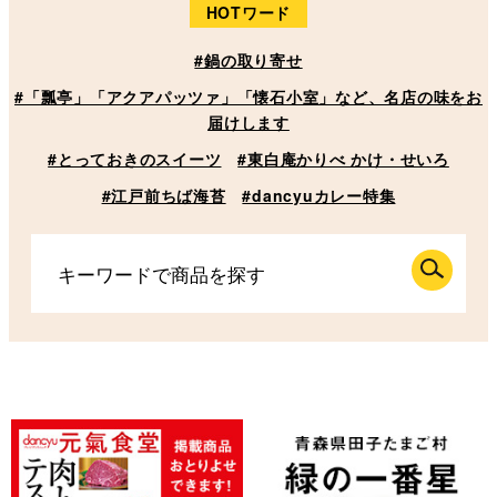
HOTワード
#鍋の取り寄せ
#「瓢亭」「アクアパッツァ」「懐石小室」など、名店の味をお
届けします
#とっておきのスイーツ
#東白庵かりべ かけ・せいろ
#江戸前ちば海苔
#dancyuカレー特集