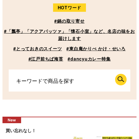
HOTワード
#鍋の取り寄せ
#「瓢亭」「アクアパッツァ」「懐石小室」など、名店の味をお
届けします
#とっておきのスイーツ
#東白庵かりべ かけ・せいろ
#江戸前ちば海苔
#dancyuカレー特集
買い忘れなし！