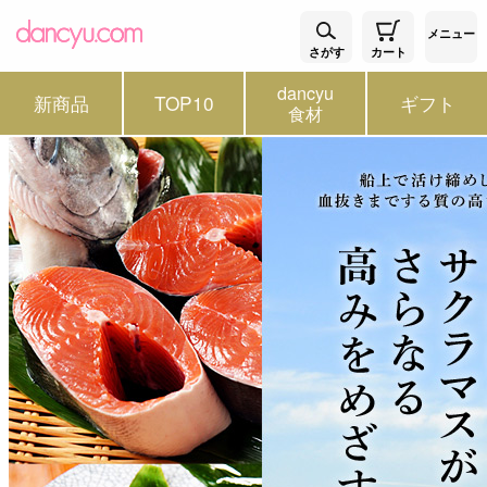
メニュー
さがす
カート
dancyu
新商品
TOP10
ギフト
食材