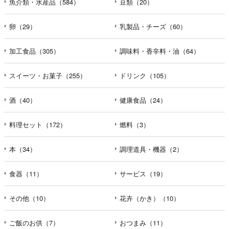
魚介類・水産品（584）
豆類（20）
卵（29）
乳製品・チーズ（60）
加工食品（305）
調味料・香辛料・油（64）
スイーツ・お菓子（255）
ドリンク（105）
酒（40）
健康食品（24）
料理セット（172）
燃料（3）
本（34）
調理道具・機器（2）
食器（11）
サービス（19）
その他（10）
花卉（かき）（10）
ご飯のお供（7）
おつまみ（11）