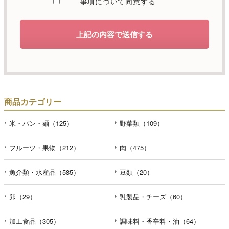
事項について同意する
します。
d）個人情報を第三者に提供することが予定される場合の事
上記の内容で送信する
項
本人の同意がある場合または法令に基づく場合を除き、取
得した個人情報を第三者に提供することはありません。
e）個人情報の取扱いの委託を行うことが予定される場合
個人情報について当社が個人情報保護管理体制について一
商品カテゴリー
定の水準に達していると認めた委託者に業務委託の目的で
委託することがあります。
米・パン・麺（125）
野菜類（109）
f）開示対象個人情報の開示等および問合せ窓口について
フルーツ・果物（212）
肉（475）
ご本人からの求めにより、当社が保有する開示対象個人情
報の利用目的の通知・開示・内容の訂正・追加または削
魚介類・水産品（585）
豆類（20）
除・利用の停止・消去および第三者への提供の停止（「開
示等」といいます。）に応じます。開示等のお問合せは下
記の連絡先までお願い致します。
卵（29）
乳製品・チーズ（60）
g）本人が個人情報を与えることの任意性及び当該情報を与
加工食品（305）
調味料・香辛料・油（64）