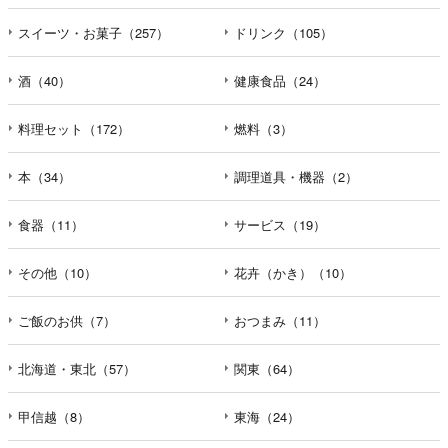
えなかった場合に本人に生じる結果
個人情報の提供は任意と致しますが、当社が依頼する情報
スイーツ・お菓子（257）
ドリンク（105）
の提供がない場合、内容が正確でない場合はサービスの提
供やご対応等に支障をきたす可能性がございますのでご了
酒（40）
健康食品（24）
承下さい。
料理セット（172）
燃料（3）
h）弊社は、弊社のウェブサイトへのアクセス状況につい
て、アクセスログ、Cookie（クッキー）等を用いて管理し
本（34）
調理道具・機器（2）
ています。これらには、お客様のお名前、ご住所、電話番
号、電子メールアドレスなど、お客様を特定する個人情報
食器（11）
サービス（19）
は一切含まれておりません。
その他（10）
花卉（かき）（10）
個人情報に関する問合わせ窓口
個人情報保護管理者：オペレーション部シニアマネージャ
ー
ご飯のお供（7）
おつまみ（11）
〒106-0044 東京都港区東麻布一丁目２７番１号 東麻布食
文化ビル４階
北海道・東北（57）
関東（64）
ＴＥＬ：050-5213-7688
ＦＡＸ：047-401-6847
甲信越（8）
東海（24）