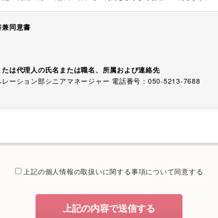
書兼同意書
または代理人の氏名または職名、所属および連絡先
ーション部シニアマネージャー 電話番号：050-5213-7688
でご提供いただく個人情報は、お問い合わせを適切に受け付け、当社
電話等でご提供するために利用します。
提供することが予定される場合の事項
たは法令に基づく場合を除き、取得した個人情報を第三者に提供する
上記の個人情報の取扱いに関する
事項について同意する
委託を行うことが予定される場合
個人情報保護管理体制について一定の水準に達していると認めた委託
上記の内容で送信する