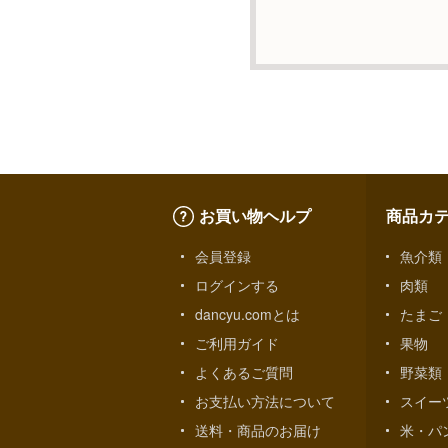
f）開示対象個人情報の開
ご本人からの求めにより
利用の停止・消去および
絡先までお願い致します
g）本人が個人情報を与
個人情報の提供は任意と
やご対応等に支障をきた
h）弊社は、弊社のウェブ
お買い物ヘルプ
商品カ
います。これらには、お
切含まれておりません。
会員登録
魚介類
ログインする
肉類
個人情報に関する問合わ
dancyu.comとは
たまご
個人情報保護管理者：オ
〒106-0044 東京都
ご利用ガイド
果物
ＴＥＬ：050-5213-7688
よくあるご質問
野菜類
ＦＡＸ：047-401-6847
お支払い方法について
スイー
送料・商品のお届け
米・パ