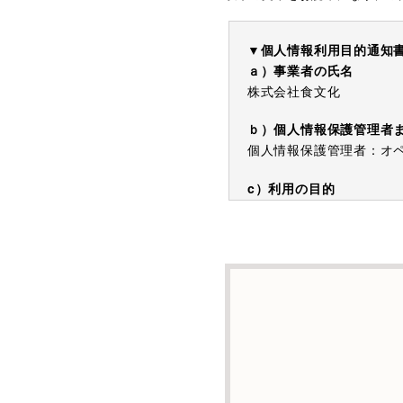
▼個人情報利用目的通知
ａ）事業者の氏名
株式会社食文化
ｂ）個人情報保護管理者
個人情報保護管理者：オペレ
c）利用の目的
本お問い合わせフォーム
する情報を電子メールや
d）個人情報を第三者に
本人の同意がある場合ま
e）個人情報の取扱いの
個人情報について当社が
託することがあります。