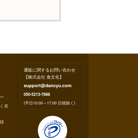
訂正・追加または削除・
等のお問合せは下記の連
果
い場合はサービスの提供
キー）等を用いて管理して
を特定する個人情報は一
通販に関するお問い合わせ
【株式会社 食文化】
support@dancyu.com
050-5213-7688
ー
(平日10:00～17:00 日祝除く)
く表
様