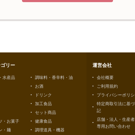
示等および問合せ窓口について
、当社が保有する開示対象個人情報の利用目的の通知・開示・内容の
第三者への提供の停止（「開示等」といいます。）に応じます。開示
。
えることの任意性及び当該情報を与えなかった場合に本人に生じる結
致しますが、当社が依頼する情報の提供がない場合、内容が正確でな
す可能性がございますのでご了承下さい。
サイトへのアクセス状況について、アクセスログ、Cookie（クッ
テゴリー
運営会社
客様のお名前、ご住所、電話番号、電子メールアドレスなど、お客様
・水産品
調味料・香辛料・油
会社概要
お酒
ご利用規約
せ窓口
ドリンク
プライバシーポリシ
ペレーション部シニアマネージャー
港区東麻布一丁目２７番１号 東麻布食文化ビル４階
加工食品
特定商取引法に基づ
記
セット商品
店舗・法人・生産者
ツ・お菓子
健康食品
専用お問い合わせ
ン・麺
調理道具・機器