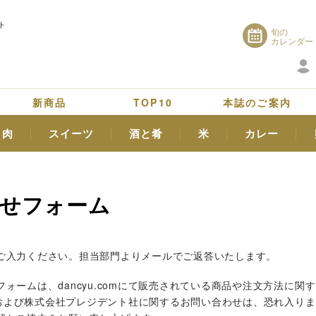
ト
旬の
カレンダー
新商品
TOP10
本誌のご案内
肉
スイーツ
酒と肴
米
カレー
せフォーム
ご入力ください。
担当部門よりメールでご返答いたします。
ォームは、dancyu.comにて販売されている商品や注文方法に関
u」および株式会社プレジデント社に関するお問い合わせは、恐れ入り